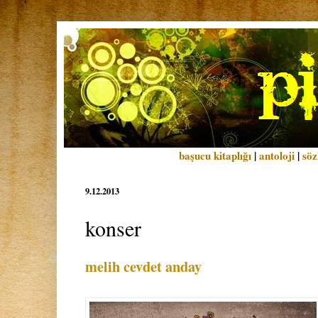
başucu kitaplığı
|
antoloji
|
söz
9.12.2013
konser
melih cevdet anday