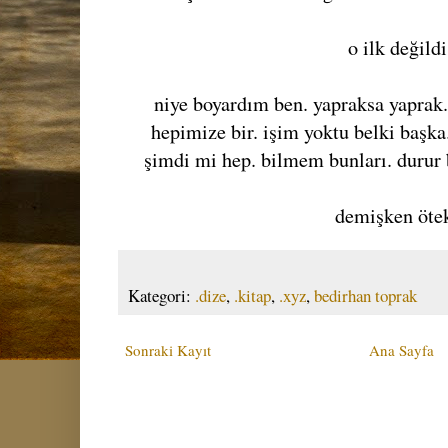
o ilk değildi
niye boyardım ben. yapraksa yaprak. y
hepimize bir. işim yoktu belki başk
şimdi mi hep. bilmem bunları. durur 
demişken ötek
Kategori:
.dize
,
.kitap
,
.xyz
,
bedirhan toprak
Sonraki Kayıt
Ana Sayfa