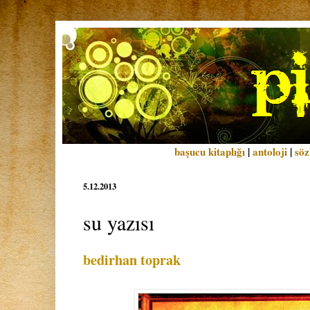
başucu kitaplığı
|
antoloji
|
söz
5.12.2013
su yazısı
bedirhan toprak