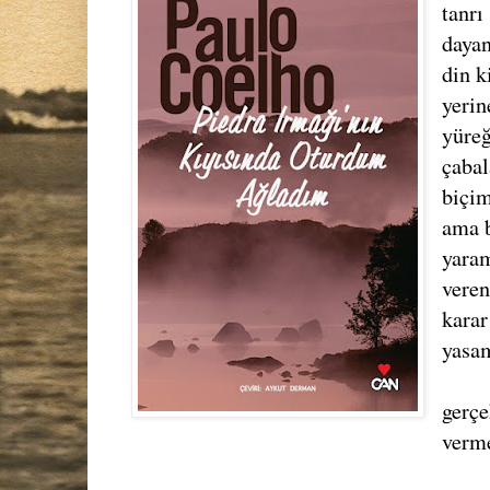
tanrı
dayan
din k
yerin
yüreğ
çabal
biçim
ama b
yaram
veren
karar
yasam
gerçe
verme