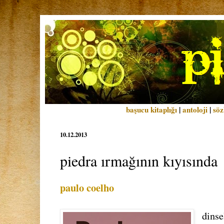
başucu kitaplığı
|
antoloji
|
söz
10.12.2013
piedra ırmağının kıyısında
paulo coelho
dinse