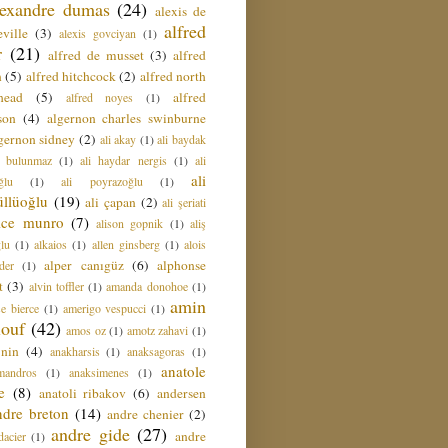
lexandre dumas
(24)
alexis de
alfred
ville
(3)
alexis govciyan
(1)
r
(21)
alfred de musset
(3)
alfred
n
(5)
alfred hitchcock
(2)
alfred north
head
(5)
alfred
alfred noyes
(1)
son
(4)
algernon charles swinburne
gernon sidney
(2)
ali akay
(1)
ali baydak
i bulunmaz
(1)
ali haydar nergis
(1)
ali
ali
ğlu
(1)
ali poyrazoğlu
(1)
üllüoğlu
(19)
ali çapan
(2)
ali şeriati
lice munro
(7)
alison gopnik
(1)
aliş
ğlu
(1)
alkaios
(1)
allen ginsberg
(1)
alois
alper canıgüz
(6)
alphonse
der
(1)
t
(3)
alvin toffler
(1)
amanda donohoe
(1)
amin
e bierce
(1)
amerigo vespucci
(1)
ouf
(42)
amos oz
(1)
amotz zahavi
(1)
 nin
(4)
anakharsis
(1)
anaksagoras
(1)
anatole
mandros
(1)
anaksimenes
(1)
e
(8)
anatoli ribakov
(6)
andersen
ndre breton
(14)
andre chenier
(2)
andre gide
(27)
andre
dacier
(1)