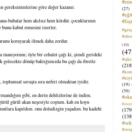
#em
nın gereksinimlerine göre değer kazanır.
(27)
#eği
#faş
 ana-babalar hem akılsız hem kördür. çocuklarının
 bunu kabul etmesini isterler.
#ger
#ideo
runu koruyarak ölmek daha zordur.
(10)
(47
a inanıyorum; öyle bir cehalet çağı ki, şimdi gerideki
#işk
ak gelecekte dönüp baktığımızda bu çağı da ibretle
(218
#kom
#köyl
 toplumsal savaşta sıra neferi olmaktan iyidir.
(19)
(30)
rmandığım gibi, en derin dehlizlerine de indim.
#ok
gürül gürül akan neşesiyle coştum. kah en koyu
#otori
umutlara kapıldım. onu doludizgin yaşadım. bu kadehi
(179
(138
#sek
#sos