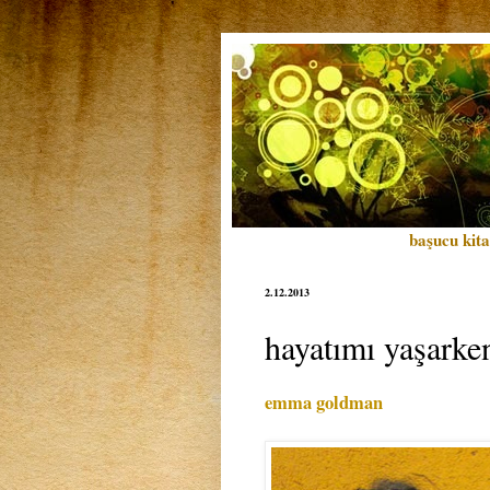
başucu kita
2.12.2013
hayatımı yaşarke
emma goldman