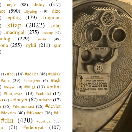
)
.detay
(617)
.arşiv
(88)
not
(590)
.dize
.diyalog
(49)
)
.epilog
(179)
.fragman
.kitap
(2022)
)
.kolaj
)
.madrigal
(275)
.mektup
(47)
nolog
(229)
.nedir
(49)
sona
(255)
.öykü
(211)
.şiir
)
#acı
(14)
#adalet
(46)
#ahlak
(11)
#aşk
#aile
(39)
#anarşizm
(6)
)
#bilim
#bilgi
(13)
#başarı
(9)
)
#burjuvazi
(13)
#cehalet
(17)
#cinayet
(62)
#darbe
(17)
et
(9)
#devlet
a
(35)
#demokrasi
(26)
#devrim
(40)
#diktatör
(36)
#dil
#din
(430)
#dostluk
(11)
ğa
(71)
#edebiyat
(107)