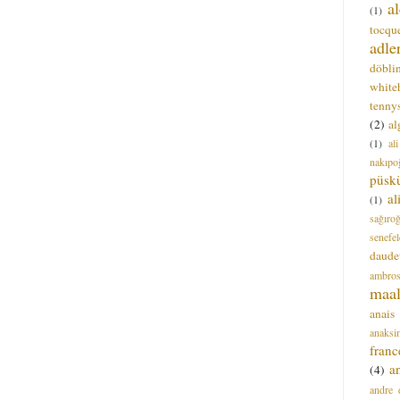
a
(1)
tocque
adle
döbli
white
tenny
(2)
al
(1)
al
nakıpo
püsk
a
(1)
sağıro
senefel
daude
ambros
maal
anais
anaksi
franc
a
(4)
andre 