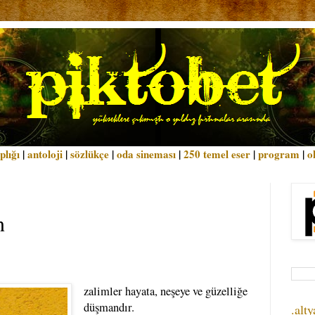
plığı
|
antoloji
|
sözlükçe
|
oda sineması
|
250 temel eser
|
program
|
o
n
zalimler hayata, neşeye ve güzelliğe
düşmandır.
.alty