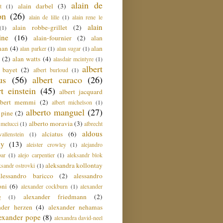
alain de
alain darbel
(3)
t
(1)
on
(26)
alain de lille
(1)
alain rene le
alain
alain robbe-grillet
(2)
(1)
ine
(16)
alain-fournier
(2)
alan
man
(4)
alan
alan parker
(1)
alan sugar
(1)
(2)
alan watts
(4)
alasdair mcintyre
(1)
albert
t bayet
(2)
albert burloud
(1)
us
(56)
albert caraco
(26)
rt einstein
(45)
albert jacquard
lbert memmi
(2)
albert michelson
(1)
alberto manguel
(27)
 pine
(2)
alberto moravia
(3)
 melucci
(1)
albrecht
aldous
alciatus
(6)
llenstein
(1)
ey
(13)
aleister crowley
(1)
alejandro
ar
(1)
alejo carpentier
(1)
aleksandr blok
aleksandra kollontay
ksandr ostrovki
(1)
alessandro baricco
(2)
alessandro
oni
(6)
alexander cockburn
(1)
alexander
alexander friedmann
(2)
g
(1)
nder herzen
(4)
alexander nehamas
lexander pope
(8)
alexandra david-neel