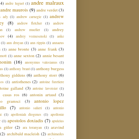
andre malraux
(4)
andre luguet
(1)
andre maurois
(9)
andre verdet
(3)
andrew
s ady
(1)
andrew carnegie
(1)
ey
(8)
andrew fletcher
(1)
andrew
andrey
an
(1)
andrew mueller
(1)
nov
(4)
andrey voznesenski
(1)
anke
(1)
ann druyan
(1)
ann rippin
(1)
annaeus
anne bronte
(3)
anne frank
(3)
s
(1)
anne sexton
(2)
annie besant
amott
(1)
nonim
(16)
anonymus valesianus
(1)
anthony burgess
us
(1)
anthony brant
(1)
nthony giddens
(6)
anthony storr
(6)
antisthenes
(2)
nos
(1)
antoine furetiere
toine galland
(3)
antoine lavoisier
(1)
i casas ros
(6)
antonin artaud
(3)
antonio lopez
io gramsci
(3)
llo
(7)
antonio salieri
(1)
antonio
hi
(1)
apollonialı diogenes
(1)
apollonie
apostolos doxiadis
(7)
r
(1)
apuleius
a güler
(2)
aravind
ara toranyan
(1)
(2)
archibald macleish
(2)
archimedes