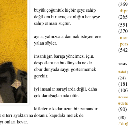
(369
.dip
büyük çoğunluk hiçbir şeye sahip
(265
değilken bir avuç azınlığın her şeye
sahip olması suçtur.
(551
(370
ayna, yalnızca aldanmak isteyenlere
.mo
yalan söyler.
.per
(542
insanlığın barışa yönelmesi için,
despotlara ne bu dünyada ne de
TEMA
öbür dünyada saygı göstermemek
#abd
gerekir.
(24)
(181
iyi insanlar saraylarda değil, daha
(106
çok darağaçlarında ölür.
#cesar
#deh
(90)
kitleler o kadar uzun bir zamandır
 elleri ayaklarına dolanır. kapıdaki melek de
(30)
ı onları kovar.
#do