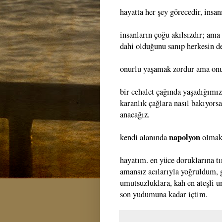
hayatta her şey görecedir, insa
insanların çoğu akılsızdır; ama
dahi olduğunu sanıp herkesin de
onurlu yaşamak zordur ama onu
bir cehalet çağında yaşadığımız
karanlık çağlara nasıl bakıyors
anacağız.
napolyon
kendi alanında
olmak,
hayatım. en yüce doruklarına tı
amansız acılarıyla yoğruldum, 
umutsuzluklara, kah en ateşli 
son yudumuna kadar içtim.