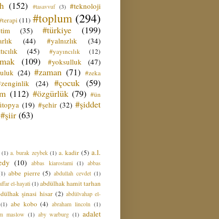
ih
(152)
#teknoloji
#tasavvuf
(3)
#toplum
(294)
#terapi
(11)
#türkiye
(199)
etim
(35)
rlık
(44)
#yalnızlık
(34)
tıcılık
(45)
#yayıncılık
(12)
zmak
(109)
#yoksulluk
(47)
#zaman
(71)
culuk
(24)
#zeka
#çocuk
(59)
#zenginlik
(24)
üm
(112)
#özgürlük
(79)
#ün
#şiddet
ütopya
(19)
#şehir
(32)
#şiir
(63)
a.l.
a. kadir
(5)
(1)
a. burak zeybek
(1)
edy
(10)
abbas kiarostami
(1)
abbas
abbe pierre
(5)
(1)
abdullah cevdet
(1)
abdülhak hamit tarhan
ffar el-hayati
(1)
dülhak şinasi hisar
(2)
abdülvahap el-
abe kobo
(4)
(1)
abraham lincoln
(1)
adalet
am maslow
(1)
aby warburg
(1)