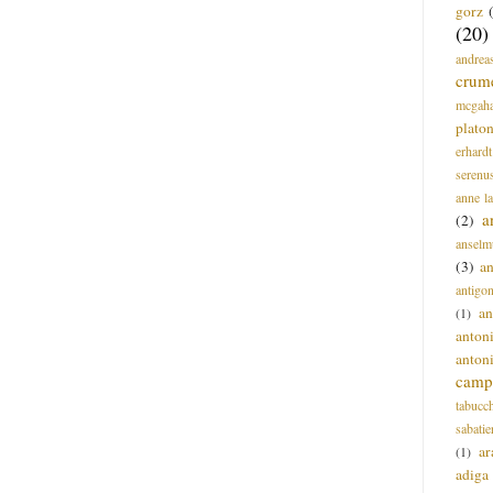
gorz
(20)
andrea
crum
mcgah
plato
erhardt
serenu
anne l
a
(2)
anselm
(3)
a
antigo
an
(1)
anton
anton
campi
tabucc
sabatie
ar
(1)
adiga