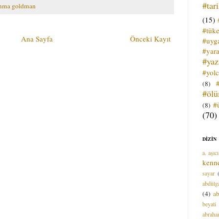
#tar
mma goldman
(15)
#tük
Ana Sayfa
Önceki Kayıt
#uyga
#yara
#ya
#yol
(8)
#öl
#
(8)
(70)
DİZİN
a. aşıcı
kenn
sayar
abdülga
(4)
ab
beyati
abrah