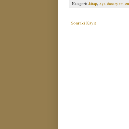
Kategori:
.kitap
,
.xyz
,
#anarşizm
,
e
Sonraki Kayıt