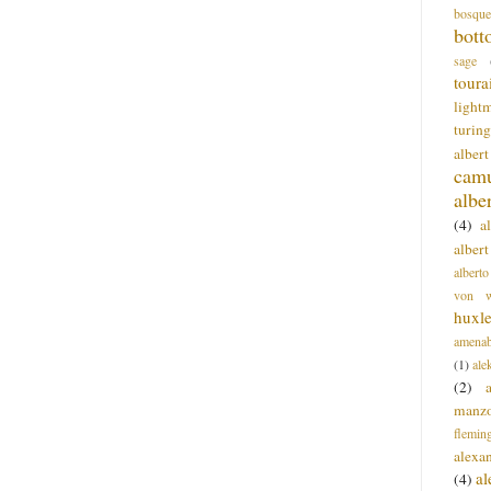
bosque
bott
sage
toura
light
turing
alber
cam
albe
(4)
a
albert
alberto
von wa
huxl
amenab
(1)
ale
(2)
manz
flemin
alexa
a
(4)