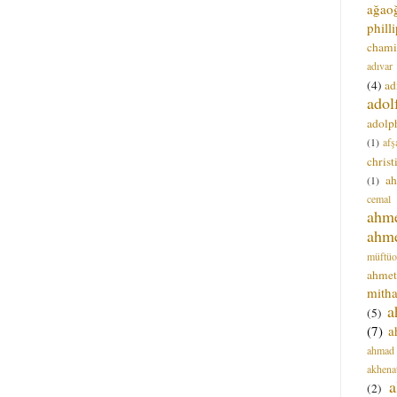
ağao
phill
chami
adıvar
(4)
ad
adol
adolph
(1)
afş
christ
a
(1)
cemal
ahm
ahm
müftüo
ahmet
mitha
a
(5)
(7)
a
ahmad
akhena
a
(2)