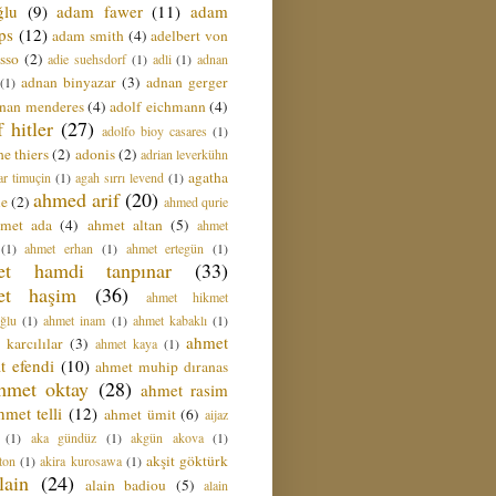
ğlu
(9)
adam fawer
(11)
adam
ips
(12)
adam smith
(4)
adelbert von
sso
(2)
adie suehsdorf
(1)
adli
(1)
adnan
adnan binyazar
(3)
adnan gerger
(1)
nan menderes
(4)
adolf eichmann
(4)
f hitler
(27)
adolfo bioy casares
(1)
e thiers
(2)
adonis
(2)
adrian leverkühn
agatha
ar timuçin
(1)
agah sırrı levend
(1)
ahmed arif
(20)
ie
(2)
ahmed qurie
hmet ada
(4)
ahmet altan
(5)
ahmet
(1)
ahmet erhan
(1)
ahmet ertegün
(1)
et hamdi tanpınar
(33)
et haşim
(36)
ahmet hikmet
ğlu
(1)
ahmet inam
(1)
ahmet kabaklı
(1)
ahmet
 karcılılar
(3)
ahmet kaya
(1)
t efendi
(10)
ahmet muhip dıranas
hmet oktay
(28)
ahmet rasim
hmet telli
(12)
ahmet ümit
(6)
aijaz
(1)
aka gündüz
(1)
akgün akova
(1)
akşit göktürk
ton
(1)
akira kurosawa
(1)
lain
(24)
alain badiou
(5)
alain