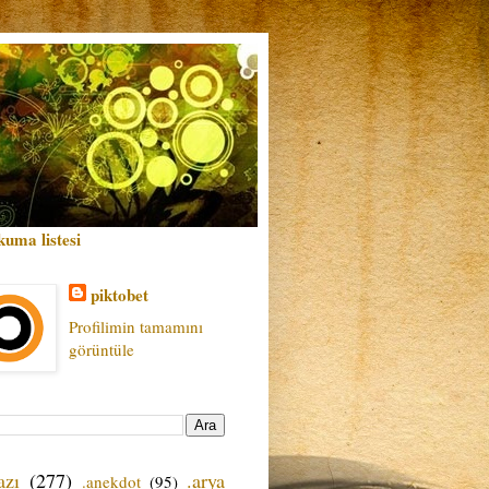
kuma listesi
piktobet
Profilimin tamamını
görüntüle
azı
(277)
.arya
.anekdot
(95)