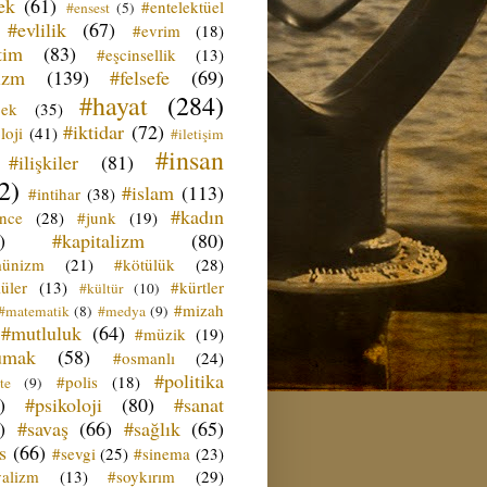
ek
(61)
#entelektüel
#ensest
(5)
#evlilik
(67)
#evrim
(18)
tim
(83)
#eşcinsellik
(13)
izm
(139)
#felsefe
(69)
#hayat
(284)
çek
(35)
#iktidar
(72)
loji
(41)
#iletişim
#insan
#ilişkiler
(81)
2)
#islam
(113)
#intihar
(38)
#kadın
ence
(28)
#junk
(19)
)
#kapitalizm
(80)
ünizm
(21)
#kötülük
(28)
üler
(13)
#kürtler
#kültür
(10)
#mizah
#matematik
(8)
#medya
(9)
#mutluluk
(64)
#müzik
(19)
umak
(58)
#osmanlı
(24)
#politika
#polis
(18)
te
(9)
)
#psikoloji
(80)
#sanat
)
#savaş
(66)
#sağlık
(65)
s
(66)
#sevgi
(25)
#sinema
(23)
yalizm
(13)
#soykırım
(29)