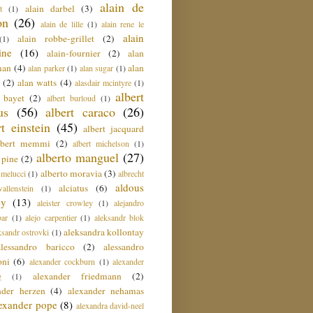
alain de
alain darbel
(3)
t
(1)
on
(26)
alain de lille
(1)
alain rene le
alain
alain robbe-grillet
(2)
(1)
ine
(16)
alain-fournier
(2)
alan
man
(4)
alan
alan parker
(1)
alan sugar
(1)
(2)
alan watts
(4)
alasdair mcintyre
(1)
albert
t bayet
(2)
albert burloud
(1)
us
(56)
albert caraco
(26)
rt einstein
(45)
albert jacquard
lbert memmi
(2)
albert michelson
(1)
alberto manguel
(27)
 pine
(2)
alberto moravia
(3)
 melucci
(1)
albrecht
aldous
alciatus
(6)
llenstein
(1)
ey
(13)
aleister crowley
(1)
alejandro
ar
(1)
alejo carpentier
(1)
aleksandr blok
aleksandra kollontay
ksandr ostrovki
(1)
alessandro baricco
(2)
alessandro
oni
(6)
alexander cockburn
(1)
alexander
alexander friedmann
(2)
g
(1)
nder herzen
(4)
alexander nehamas
lexander pope
(8)
alexandra david-neel