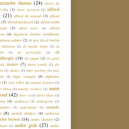
lexandre dumas
(24)
alexis de
alfred
ville
(3)
alexis govciyan
(1)
r
(21)
alfred de musset
(3)
alfred
n
(5)
alfred hitchcock
(2)
alfred north
head
(5)
alfred
alfred noyes
(1)
son
(4)
algernon charles swinburne
gernon sidney
(2)
ali akay
(1)
ali baydak
i bulunmaz
(1)
ali haydar nergis
(1)
ali
ali
ğlu
(1)
ali poyrazoğlu
(1)
üllüoğlu
(19)
ali çapan
(2)
ali şeriati
lice munro
(7)
alison gopnik
(1)
aliş
ğlu
(1)
alkaios
(1)
allen ginsberg
(1)
alois
alper canıgüz
(6)
alphonse
der
(1)
t
(3)
alvin toffler
(1)
amanda donohoe
(1)
amin
e bierce
(1)
amerigo vespucci
(1)
ouf
(42)
amos oz
(1)
amotz zahavi
(1)
 nin
(4)
anakharsis
(1)
anaksagoras
(1)
anatole
mandros
(1)
anaksimenes
(1)
e
(8)
anatoli ribakov
(6)
andersen
ndre breton
(14)
andre chenier
(2)
andre gide
(27)
andre
dacier
(1)