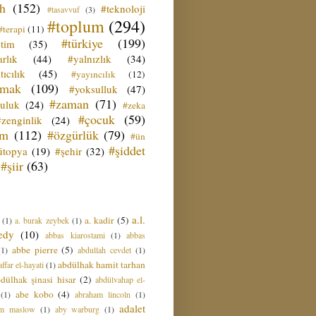
ih
(152)
#teknoloji
#tasavvuf
(3)
#toplum
(294)
#terapi
(11)
#türkiye
(199)
etim
(35)
rlık
(44)
#yalnızlık
(34)
tıcılık
(45)
#yayıncılık
(12)
zmak
(109)
#yoksulluk
(47)
#zaman
(71)
culuk
(24)
#zeka
#çocuk
(59)
#zenginlik
(24)
üm
(112)
#özgürlük
(79)
#ün
#şiddet
ütopya
(19)
#şehir
(32)
#şiir
(63)
a.l.
a. kadir
(5)
(1)
a. burak zeybek
(1)
edy
(10)
abbas kiarostami
(1)
abbas
abbe pierre
(5)
(1)
abdullah cevdet
(1)
abdülhak hamit tarhan
ffar el-hayati
(1)
dülhak şinasi hisar
(2)
abdülvahap el-
abe kobo
(4)
(1)
abraham lincoln
(1)
adalet
am maslow
(1)
aby warburg
(1)