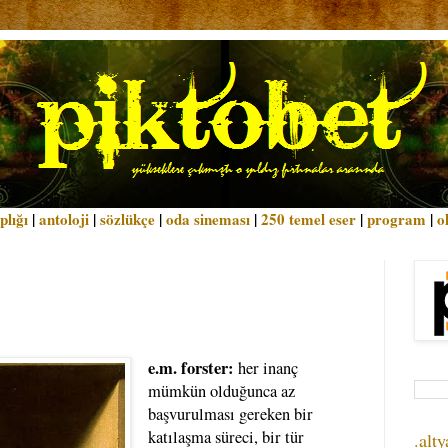
plığı
|
antoloji
|
sözlükçe
|
oda sineması
|
250 temel eser
|
program
|
o
e.m. forster:
her inanç
mümkün olduğunca az
başvurulması gereken bir
katılaşma süreci, bir tür
.alty