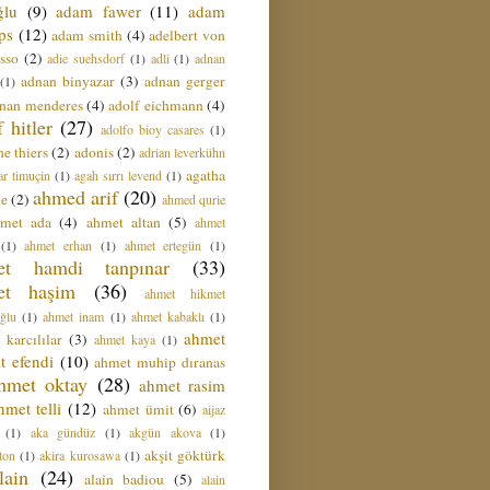
ğlu
(9)
adam fawer
(11)
adam
ips
(12)
adam smith
(4)
adelbert von
sso
(2)
adie suehsdorf
(1)
adli
(1)
adnan
adnan binyazar
(3)
adnan gerger
(1)
nan menderes
(4)
adolf eichmann
(4)
f hitler
(27)
adolfo bioy casares
(1)
e thiers
(2)
adonis
(2)
adrian leverkühn
agatha
ar timuçin
(1)
agah sırrı levend
(1)
ahmed arif
(20)
ie
(2)
ahmed qurie
hmet ada
(4)
ahmet altan
(5)
ahmet
(1)
ahmet erhan
(1)
ahmet ertegün
(1)
et hamdi tanpınar
(33)
et haşim
(36)
ahmet hikmet
ğlu
(1)
ahmet inam
(1)
ahmet kabaklı
(1)
ahmet
 karcılılar
(3)
ahmet kaya
(1)
t efendi
(10)
ahmet muhip dıranas
hmet oktay
(28)
ahmet rasim
hmet telli
(12)
ahmet ümit
(6)
aijaz
(1)
aka gündüz
(1)
akgün akova
(1)
akşit göktürk
ton
(1)
akira kurosawa
(1)
lain
(24)
alain badiou
(5)
alain