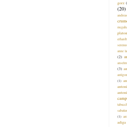
gorz
(20)
andrea
crum
mcgah
plato
erhardt
serenu
anne l
a
(2)
anselm
(3)
a
antigo
an
(1)
anton
anton
campi
tabucc
sabatie
ar
(1)
adiga