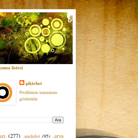
kuma listesi
piktobet
Profilimin tamamını
görüntüle
azı
(277)
.arya
.anekdot
(95)