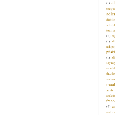
a
(1)
tocque
adle
döbli
white
tenny
(2)
al
(1)
al
nakıpo
püsk
a
(1)
sağıro
senefel
daude
ambros
maal
anais
anaksi
franc
a
(4)
andre 