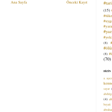
Ana Sayfa
Önceki Kayıt
#tar
(15)
#tük
#uyga
#yara
#ya
#yol
(8)
#öl
#
(8)
(70)
DİZİN
a. aşıcı
kenn
sayar
abdülga
(4)
ab
beyati
abrah