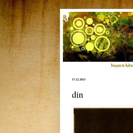
başucu kita
17.12.2013
din