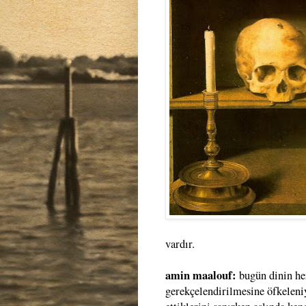
vardır.
amin maalouf:
bugün dinin he
gerekçelendirilmesine öfkeleniy