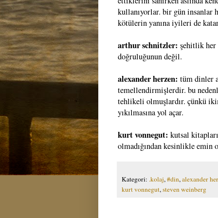
ettiklerini sanırken aslında kend
kullanıyorlar. bir gün insanlar 
kötülerin yanına iyileri de kata
arthur schnitzler:
şehitlik her
doğruluğunun değil.
alexander herzen:
tüm dinler a
temellendirmişlerdir. bu neden
tehlikeli olmuşlardır. çünkü iki
yıkılmasına yol açar.
kurt vonnegut:
kutsal kitaplar
olmadığından kesinlikle emin 
Kategori:
.kolaj
,
#din
,
alexander he
kurt vonnegut
,
steven weinberg