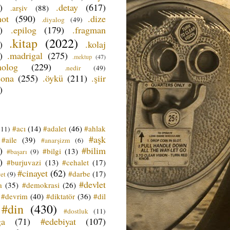
)
.detay
(617)
.arşiv
(88)
not
(590)
.dize
.diyalog
(49)
)
.epilog
(179)
.fragman
.kitap
(2022)
)
.kolaj
)
.madrigal
(275)
.mektup
(47)
nolog
(229)
.nedir
(49)
sona
(255)
.öykü
(211)
.şiir
)
#acı
(14)
#adalet
(46)
#ahlak
(11)
#aşk
#aile
(39)
#anarşizm
(6)
)
#bilim
#bilgi
(13)
#başarı
(9)
)
#burjuvazi
(13)
#cehalet
(17)
#cinayet
(62)
#darbe
(17)
et
(9)
#devlet
a
(35)
#demokrasi
(26)
#devrim
(40)
#diktatör
(36)
#dil
#din
(430)
#dostluk
(11)
ğa
(71)
#edebiyat
(107)