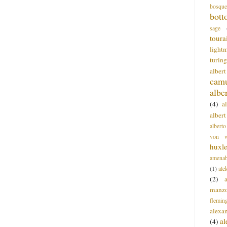
bosque
bott
sage
toura
light
turing
alber
cam
albe
(4)
a
albert
alberto
von wa
huxl
amenab
(1)
ale
(2)
manz
flemin
alexa
a
(4)