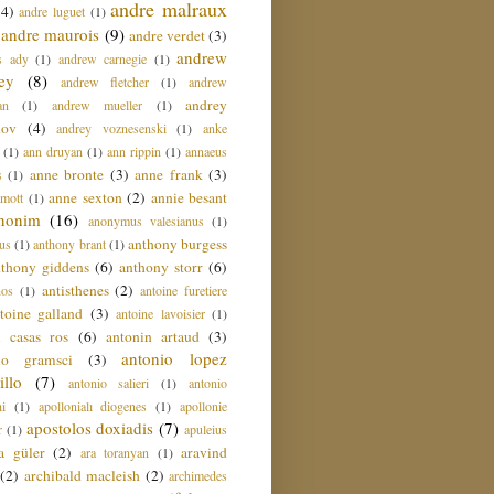
andre malraux
(4)
andre luguet
(1)
andre maurois
(9)
andre verdet
(3)
andrew
s ady
(1)
andrew carnegie
(1)
ey
(8)
andrew fletcher
(1)
andrew
andrey
an
(1)
andrew mueller
(1)
nov
(4)
andrey voznesenski
(1)
anke
(1)
ann druyan
(1)
ann rippin
(1)
annaeus
anne bronte
(3)
anne frank
(3)
s
(1)
anne sexton
(2)
annie besant
amott
(1)
nonim
(16)
anonymus valesianus
(1)
anthony burgess
us
(1)
anthony brant
(1)
nthony giddens
(6)
anthony storr
(6)
antisthenes
(2)
nos
(1)
antoine furetiere
toine galland
(3)
antoine lavoisier
(1)
i casas ros
(6)
antonin artaud
(3)
antonio lopez
io gramsci
(3)
llo
(7)
antonio salieri
(1)
antonio
hi
(1)
apollonialı diogenes
(1)
apollonie
apostolos doxiadis
(7)
r
(1)
apuleius
a güler
(2)
aravind
ara toranyan
(1)
(2)
archibald macleish
(2)
archimedes