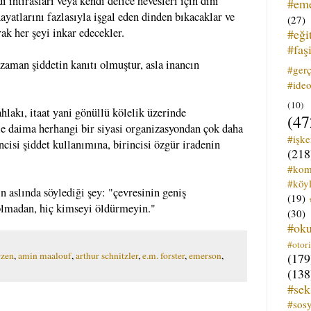
i ihtirasları veya kendi delice hevesleri için dini
#em
hayatlarını fazlasıyla işgal eden dinden bıkacaklar ve
(27)
rak her şeyi inkar edecekler.
#eği
#faş
 zaman şiddetin kanıtı olmuştur, asla inancın
#ger
#ideo
(10)
hlakı, itaat yani gönüllü kölelik üzerinde
(47
le daima herhangi bir siyasi organizasyondan çok daha
#işk
ncisi şiddet kullanımına, birincisi özgür iradenin
(218
#kom
#köyl
ın aslında söylediği şey: "çevresinin geniş
(19)
olmadan, hiç kimseyi öldürmeyin."
(30)
#ok
#otori
rzen
,
amin maalouf
,
arthur schnitzler
,
e.m. forster
,
emerson
,
(179
(138
#sek
#sos