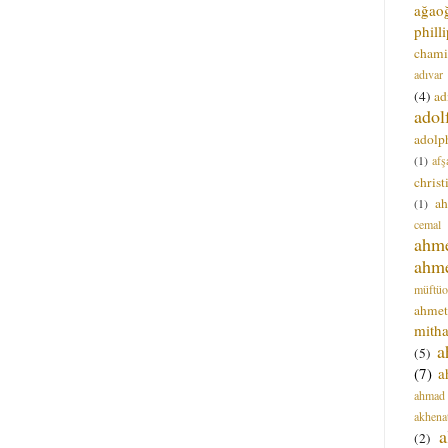
ağao
phill
chami
adıvar
(4)
ad
adol
adolph
(1)
afş
christ
a
(1)
cemal
ahm
ahm
müftüo
ahmet
mitha
a
(5)
(7)
a
ahmad
akhena
a
(2)