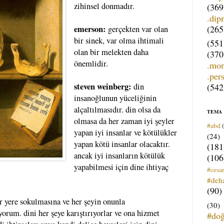
zihinsel donmadır.
(369
.dip
(265
emerson:
gerçekten var olan
bir sinek, var olma ihtimali
(551
olan bir melekten daha
(370
önemlidir.
.mo
.per
steven weinberg:
(542
din
insanoğlunun yüceliğinin
alçaltılmasıdır. din olsa da
TEMA
olmasa da her zaman iyi şeyler
#abd
yapan iyi insanlar ve kötülükler
(24)
yapan kötü insanlar olacaktır.
(181
ancak iyi insanların kötülük
(106
yapabilmesi için dine ihtiyaç
#cesar
#deh
(90)
r yere sokulmasına ve her şeyin onunla
(30)
orum. dini her şeye karıştırıyorlar ve ona hizmet
#do