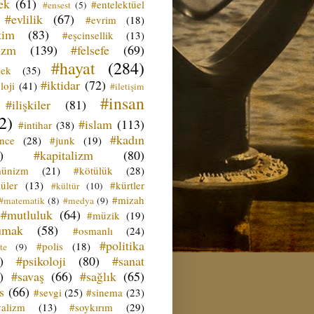
ek
(61)
#entelektüel
#ensest
(5)
#evlilik
(67)
#evrim
(18)
tim
(83)
#eşcinsellik
(13)
izm
(139)
#felsefe
(69)
#hayat
(284)
çek
(35)
#iktidar
(72)
loji
(41)
#iletişim
#insan
#ilişkiler
(81)
2)
#islam
(113)
#intihar
(38)
#kadın
ence
(28)
#junk
(19)
)
#kapitalizm
(80)
ünizm
(21)
#kötülük
(28)
üler
(13)
#kürtler
#kültür
(10)
#mizah
#matematik
(8)
#medya
(9)
#mutluluk
(64)
#müzik
(19)
umak
(58)
#osmanlı
(24)
#politika
#polis
(18)
te
(9)
)
#psikoloji
(80)
#sanat
)
#savaş
(66)
#sağlık
(65)
s
(66)
#sevgi
(25)
#sinema
(23)
yalizm
(13)
#soykırım
(29)