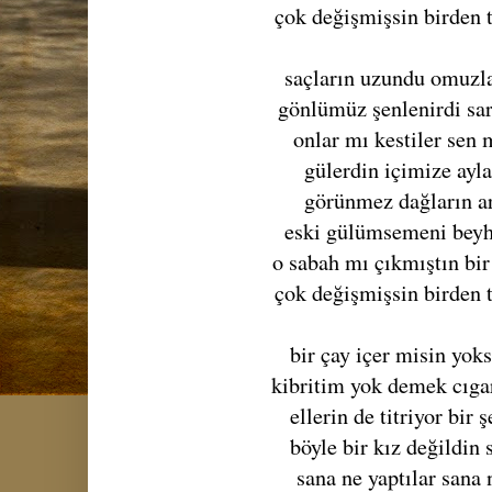
çok değişmişsin birden
saçların uzundu omuzla
gönlümüz şenlenirdi sar
onlar mı kestiler sen m
gülerdin içimize ayl
görünmez dağların a
eski gülümsemeni bey
o sabah mı çıkmıştın bi
çok değişmişsin birden
bir çay içer misin yok
kibritim yok demek cıga
ellerin de titriyor bir 
böyle bir kız değildin 
sana ne yaptılar sana 