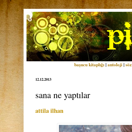
başucu kitaplığı
|
antoloji
|
söz
12.12.2013
sana ne yaptılar
attila ilhan