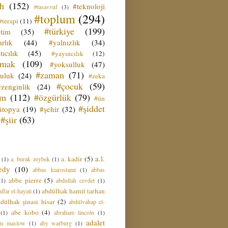
ih
(152)
#teknoloji
#tasavvuf
(3)
#toplum
(294)
#terapi
(11)
#türkiye
(199)
etim
(35)
rlık
(44)
#yalnızlık
(34)
tıcılık
(45)
#yayıncılık
(12)
zmak
(109)
#yoksulluk
(47)
#zaman
(71)
culuk
(24)
#zeka
#çocuk
(59)
#zenginlik
(24)
üm
(112)
#özgürlük
(79)
#ün
#şiddet
ütopya
(19)
#şehir
(32)
#şiir
(63)
a.l.
a. kadir
(5)
(1)
a. burak zeybek
(1)
edy
(10)
abbas kiarostami
(1)
abbas
abbe pierre
(5)
(1)
abdullah cevdet
(1)
abdülhak hamit tarhan
ffar el-hayati
(1)
dülhak şinasi hisar
(2)
abdülvahap el-
abe kobo
(4)
(1)
abraham lincoln
(1)
adalet
am maslow
(1)
aby warburg
(1)