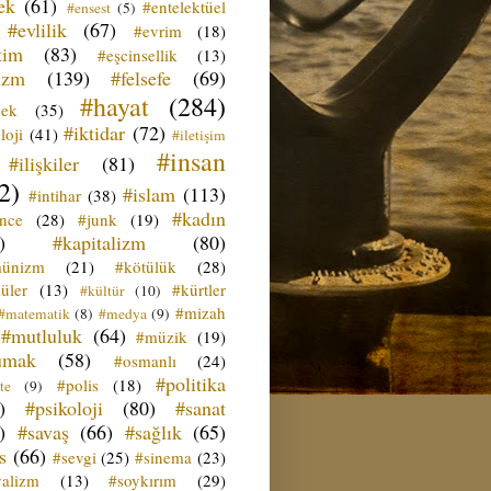
ek
(61)
#entelektüel
#ensest
(5)
#evlilik
(67)
#evrim
(18)
tim
(83)
#eşcinsellik
(13)
izm
(139)
#felsefe
(69)
#hayat
(284)
çek
(35)
#iktidar
(72)
loji
(41)
#iletişim
#insan
#ilişkiler
(81)
2)
#islam
(113)
#intihar
(38)
#kadın
ence
(28)
#junk
(19)
)
#kapitalizm
(80)
ünizm
(21)
#kötülük
(28)
üler
(13)
#kürtler
#kültür
(10)
#mizah
#matematik
(8)
#medya
(9)
#mutluluk
(64)
#müzik
(19)
umak
(58)
#osmanlı
(24)
#politika
#polis
(18)
te
(9)
)
#psikoloji
(80)
#sanat
)
#savaş
(66)
#sağlık
(65)
s
(66)
#sevgi
(25)
#sinema
(23)
yalizm
(13)
#soykırım
(29)