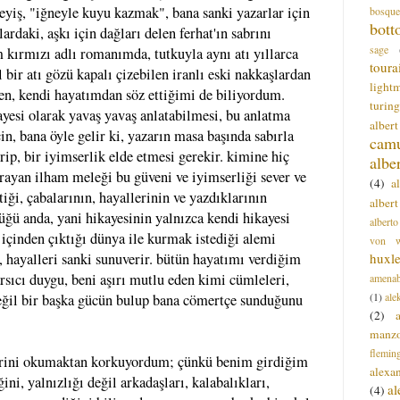
deyiş, "iğneyle kuyu kazmak", bana sanki yazarlar için
bosque
bott
ardaki, aşkı için dağları delen ferhat'ın sabrını
sage
 kırmızı adlı romanımda, tutkuyla aynı atı yıllarca
toura
l bir atı gözü kapalı çizebilen iranlı eski nakkaşlardan
light
en, kendi hayatımdan söz ettiğimi de biliyordum.
turing
ayesi olarak yavaş yavaş anlatabilmesi, bu anlatma
alber
in, bana öyle gelir ki, yazarın masa başında sabırla
cam
erip, bir iyimserlik elde etmesi gerekir. kimine hiç
albe
rayan ilham meleği bu güveni ve iyimserliği sever ve
(4)
a
tiği, çabalarının, hayallerinin ve yazdıklarının
albert
ğü anda, yani hikayesinin yalnızca kendi hikayesi
alberto
içinden çıktığı dünya ile kurmak istediği alemi
von wa
huxl
i, hayalleri sanki sunuverir. bütün hayatımı verdiğim
arsıcı duygu, beni aşırı mutlu eden kimi cümleleri,
amenab
(1)
ale
değil bir başka gücün bulup bana cömertçe sunduğunu
(2)
manz
flemin
lerini okumaktan korkuyordum; çünkü benim girdiğim
alexa
ini, yalnızlığı değil arkadaşları, kalabalıkları,
a
(4)