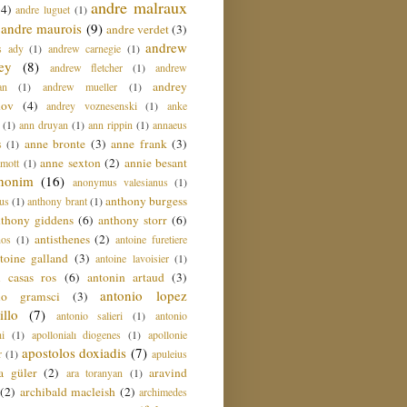
andre malraux
(4)
andre luguet
(1)
andre maurois
(9)
andre verdet
(3)
andrew
s ady
(1)
andrew carnegie
(1)
ey
(8)
andrew fletcher
(1)
andrew
andrey
an
(1)
andrew mueller
(1)
nov
(4)
andrey voznesenski
(1)
anke
(1)
ann druyan
(1)
ann rippin
(1)
annaeus
anne bronte
(3)
anne frank
(3)
s
(1)
anne sexton
(2)
annie besant
amott
(1)
nonim
(16)
anonymus valesianus
(1)
anthony burgess
us
(1)
anthony brant
(1)
nthony giddens
(6)
anthony storr
(6)
antisthenes
(2)
nos
(1)
antoine furetiere
toine galland
(3)
antoine lavoisier
(1)
i casas ros
(6)
antonin artaud
(3)
antonio lopez
io gramsci
(3)
llo
(7)
antonio salieri
(1)
antonio
hi
(1)
apollonialı diogenes
(1)
apollonie
apostolos doxiadis
(7)
r
(1)
apuleius
a güler
(2)
aravind
ara toranyan
(1)
(2)
archibald macleish
(2)
archimedes