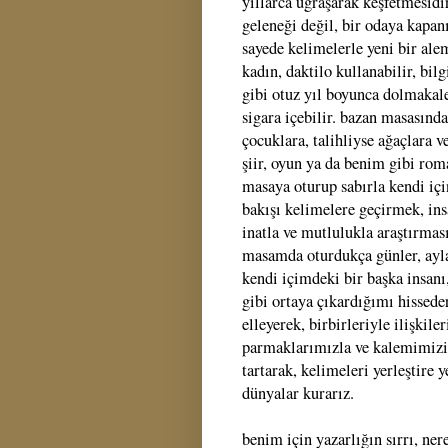
yıllarca uğraşarak keşfetmesidir
geleneği değil, bir odaya kapan
sayede kelimelerle yeni bir al
kadın, daktilo kullanabilir, bil
gibi otuz yıl boyunca dolmakale
sigara içebilir. bazan masasınd
çocuklara, talihliyse ağaçlara v
şiir, oyun ya da benim gibi roma
masaya oturup sabırla kendi iç
bakışı kelimelere geçirmek, ins
inatla ve mutlulukla araştırmas
masamda oturdukça günler, ayla
kendi içimdeki bir başka insanı,
gibi ortaya çıkardığımı hisseder
elleyerek, birbirleriyle ilişkil
parmaklarımızla ve kalemimizin
tartarak, kelimeleri yerleştire y
dünyalar kurarız.
benim için yazarlığın sırrı, ner