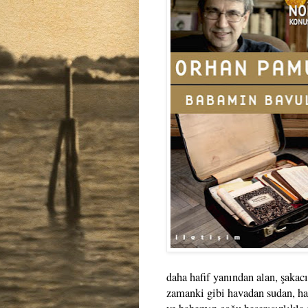
daha hafif yanından alan, şakacı
zamanki gibi havadan sudan, hay