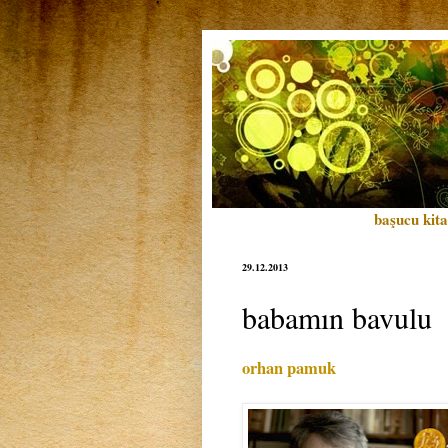
başucu kita
29.12.2013
babamın bavulu
orhan pamuk