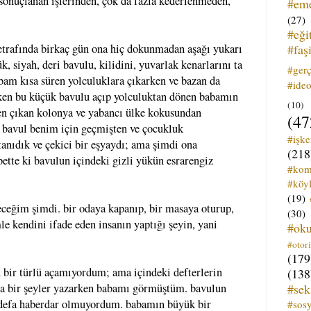
sonuçlanan işlerinden, çok da fazla kederlenmeden,
#em
(27)
#eği
#faş
etrafında birkaç gün ona hiç dokunmadan aşağı yukarı
 siyah, deri bavulu, kilidini, yuvarlak kenarlarını ta
#ger
am kısa süren yolculuklara çıkarken ve bazan da
#ideo
rken bu küçük bavulu açıp yolculuktan dönen babamın
(10)
den çıkan kolonya ve yabancı ülke kokusundan
(47
 bavul benim için geçmişten ve çocukluk
#işk
tanıdık ve çekici bir eşyaydı; ama şimdi ona
(218
ette ki bavulun içindeki gizli yükün esrarengiz
#kom
#köyl
(19)
eceğim şimdi. bir odaya kapanıp, bir masaya oturup,
(30)
le kendini ifade eden insanın yaptığı şeyin, yani
#ok
#otori
(179
bir türlü açamıyordum; ama içindeki defterlerin
(138
#sek
ına bir şeyler yazarken babamı görmüştüm. bavulun
k defa haberdar olmuyordum. babamın büyük bir
#sos