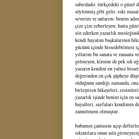
sabırdadır. türkçedeki o güzel 
söylenmiş gibi gelir. eski masall
severim ve anlarım. benim adım
çize çize ezberleyen; hatta güze
söz ederken yazarlık mesleğind
kendi hayatını başkalarının hik
gücünü içinde hissedebilmesi iç
yıllarını bu sanata ve zanaata v
gelmeyen, kimine de pek sık uğ
yazarın kendini en yalnız hisset
değerinden en çok şüpheye düştü
olduğunu sandığı zamanda, ona 
birleştiren hikayeleri, resimler
yazarlık işinde benim için en s
hayalleri, sayfaları kendimin 
zannetmem olmuştur.
babamın çantasını açıp defter
sıkıntılara onun asla girmeyeceğ