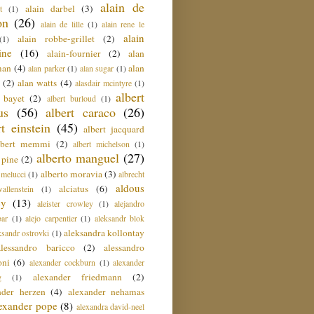
alain de
alain darbel
(3)
t
(1)
on
(26)
alain de lille
(1)
alain rene le
alain
alain robbe-grillet
(2)
(1)
ine
(16)
alain-fournier
(2)
alan
man
(4)
alan
alan parker
(1)
alan sugar
(1)
(2)
alan watts
(4)
alasdair mcintyre
(1)
albert
t bayet
(2)
albert burloud
(1)
us
(56)
albert caraco
(26)
rt einstein
(45)
albert jacquard
lbert memmi
(2)
albert michelson
(1)
alberto manguel
(27)
 pine
(2)
alberto moravia
(3)
 melucci
(1)
albrecht
aldous
alciatus
(6)
llenstein
(1)
ey
(13)
aleister crowley
(1)
alejandro
ar
(1)
alejo carpentier
(1)
aleksandr blok
aleksandra kollontay
ksandr ostrovki
(1)
alessandro baricco
(2)
alessandro
oni
(6)
alexander cockburn
(1)
alexander
alexander friedmann
(2)
g
(1)
nder herzen
(4)
alexander nehamas
lexander pope
(8)
alexandra david-neel