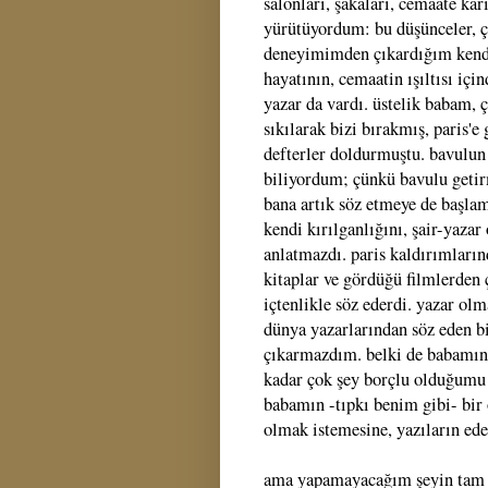
salonları, şakaları, cemaate ka
yürütüyordum: bu düşünceler, çi
deneyimimden çıkardığım kendi 
hayatının, cemaatin ışıltısı içi
yazar da vardı. üstelik babam, 
sıkılarak bizi bırakmış, paris'e
defterler doldurmuştu. bavulun 
biliyordum; çünkü bavulu geti
bana artık söz etmeye de başla
kendi kırılganlığını, şair-yazar
anlatmazdı. paris kaldırımlarınd
kitaplar ve gördüğü filmlerden 
içtenlikle söz ederdi. yazar o
dünya yazarlarından söz eden b
çıkarmazdım. belki de babamın 
kadar çok şey borçlu olduğumu 
babamın -tıpkı benim gibi- bir o
olmak istemesine, yazıların ed
ama yapamayacağım şeyin tam d