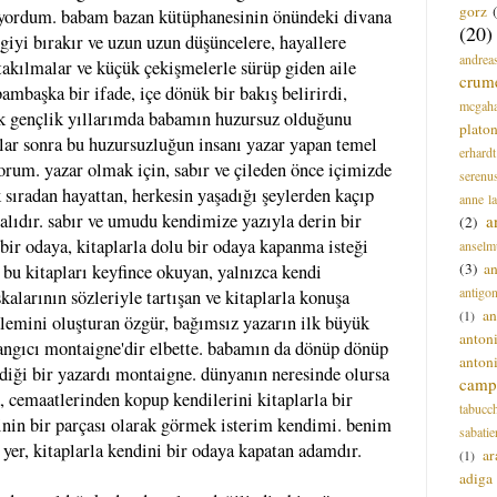
gorz
iyordum. babam bazan kütüphanesinin önündeki divana
(20)
rgiyi bırakır ve uzun uzun düşüncelere, hayallere
andrea
takılmalar ve küçük çekişmelerle sürüp giden aile
crum
mbaşka bir ifade, içe dönük bir bakış belirirdi,
mcgah
lk gençlik yıllarımda babamın huzursuz olduğunu
plato
llar sonra bu huzursuzluğun insanı yazar yapan temel
erhardt
orum. yazar olmak için, sabır ve çileden önce içimizde
serenu
 sıradan hayattan, herkesin yaşadığı şeylerden kaçıp
anne l
lıdır. sabır ve umudu kendimize yazıyla derin bir
a
(2)
bir odaya, kitaplarla dolu bir odaya kapanma isteği
anselm
(3)
a
. bu kitapları keyfince okuyan, yalnızca kendi
antigo
kalarının sözleriyle tartışan ve kitaplarla konuşa
an
(1)
alemini oluşturan özgür, bağımsız yazarın ilk büyük
anton
angıcı montaigne'dir elbette. babamın da dönüp dönüp
anton
iği bir yazardı montaigne. dünyanın neresinde olursa
campi
da, cemaatlerinden kopup kendilerini kitaplarla bir
tabucc
inin bir parçası olarak görmek isterim kendimi. benim
sabatie
 yer, kitaplarla kendini bir odaya kapatan adamdır.
ar
(1)
adiga