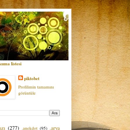
kuma listesi
piktobet
Profilimin tamamını
görüntüle
azı
(277)
.arya
.anekdot
(95)