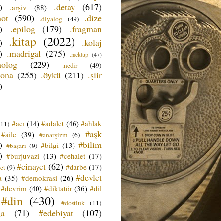
)
.detay
(617)
.arşiv
(88)
not
(590)
.dize
.diyalog
(49)
)
.epilog
(179)
.fragman
.kitap
(2022)
)
.kolaj
)
.madrigal
(275)
.mektup
(47)
nolog
(229)
.nedir
(49)
sona
(255)
.öykü
(211)
.şiir
)
#acı
(14)
#adalet
(46)
#ahlak
(11)
#aşk
#aile
(39)
#anarşizm
(6)
)
#bilim
#bilgi
(13)
#başarı
(9)
)
#burjuvazi
(13)
#cehalet
(17)
#cinayet
(62)
#darbe
(17)
et
(9)
#devlet
a
(35)
#demokrasi
(26)
#devrim
(40)
#diktatör
(36)
#dil
#din
(430)
#dostluk
(11)
ğa
(71)
#edebiyat
(107)