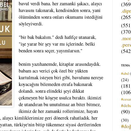
bavul verdi bana. her zamanki şakacı, alaycı
(369
.dip
havasını takınarak, kendisinden sonra, yani
(265
ölümünden sonra onları okumamı istediğini
söyleyiverdi.
(551
(370
"bir bak bakalım." dedi hafifçe utanarak,
.mo
"işe yarar bir şey var mı içlerinde. belki
.per
(542
benden sonra seçer, yayımlarsın."
benim yazıhanemde, kitaplar arasındaydık.
TEMA
babam acı verici çok özel bir yükten
#abd
kurtulmak isteyen biri gibi, bavulunu nereye
(24)
koyacağını bilemeden etrafa bakınarak
(181
dolandı. sonra elindeki şeyi dikkat
(106
çekmeyen bir köşeye usulca bıraktı. ikimizi
#cesar
de utandıran bu unutulmaz an biter bitmez,
#deh
(90)
ikimiz de her zamanki rollerimize, hayatı
, alaycı kimliklerimize geri dönerek rahatladık. her
(30)
attan, türkiye'nin bitip tükenmez siyasi dertlerinden
#do