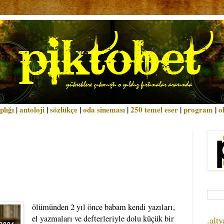
plığı
|
antoloji
|
sözlükçe
|
oda sineması
|
250 temel eser
|
program
|
o
ölümünden 2 yıl önce babam kendi yazıları,
el yazmaları ve defterleriyle dolu küçük bir
.alty