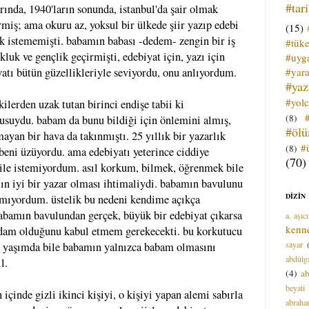
#tar
arında, 1940'ların sonunda, istanbul'da şair olmak
rmiş; ama okuru az, yoksul bir ülkede şiir yazıp edebi
(15)
ak istememişti. babamın babası -dedem- zengin bir iş
#tük
luk ve gençlik geçirmişti, edebiyat için, yazı için
#uyga
#yara
atı bütün güzellikleriyle seviyordu, onu anlıyordum.
#ya
#yol
lerden uzak tutan birinci endişe tabii ki
(8)
uydu. babam da bunu bildiği için önlemini almış,
#öl
ayan bir hava da takınmıştı. 25 yıllık bir yazarlık
#
(8)
eni üzüyordu. ama edebiyatı yeterince ciddiye
(70)
ile istemiyordum. asıl korkum, bilmek, öğrenmek bile
ın iyi bir yazar olması ihtimaliydi. babamın bavulunu
DİZİN
amıyordum. üstelik bu nedeni kendime açıkça
abamın bavulundan gerçek, büyük bir edebiyat çıkarsa
a. aşıcı
kenn
dam olduğunu kabul etmem gerekecekti. bu korkutucu
sayar
iş yaşımda bile babamın yalnızca babam olmasını
abdülga
l.
(4)
ab
beyati
içinde gizli ikinci kişiyi, o kişiyi yapan alemi sabırla
abrah