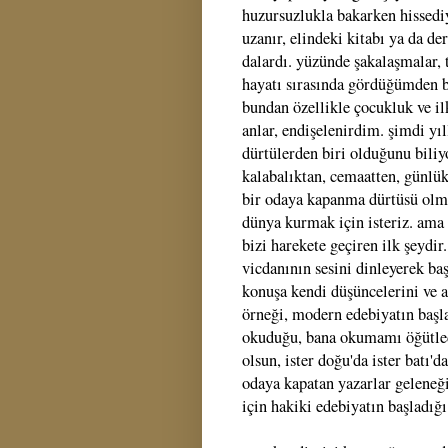
huzursuzlukla bakarken hissed
uzanır, elindeki kitabı ya da de
dalardı. yüzünde şakalaşmalar, 
hayatı sırasında gördüğümden ba
bundan özellikle çocukluk ve i
anlar, endişelenirdim. şimdi yı
dürtülerden biri olduğunu biliy
kalabalıktan, cemaatten, günlük
bir odaya kapanma dürtüsü olma
dünya kurmak için isteriz. ama 
bizi harekete geçiren ilk şeydir
vicdanının sesini dinleyerek baş
konuşa kendi düşüncelerini ve 
örneği, modern edebiyatın başl
okuduğu, bana okumamı öğütled
olsun, ister doğu'da ister batı'
odaya kapatan yazarlar geleneğ
için hakiki edebiyatın başladığı