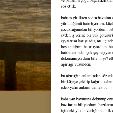
ve babamın çoğu başarısızlıkla 
söz ettik.
babam gittikten sonra bavulun 
yürüdüğümü hatırlıyorum. küçük,
çocukluğumdan biliyordum. bab
evden iş yerine bir yük götürü
eşyalarını karıştırdığımı, için
hoşlandığımı hatırlıyordum. bu
hatıralarımdan çok şey taşıyan 
dokunamıyordum bile. niye? elb
ağırlığı yüzünden.
bu ağırlığın anlamından söz ed
bir köşeye çekilip kağıtla kalem
edebiyatın anlamı demek bu.
babamın bavuluna dokunup onu 
bazılarını biliyordum. bazılar
içindeki yükün varlığından il