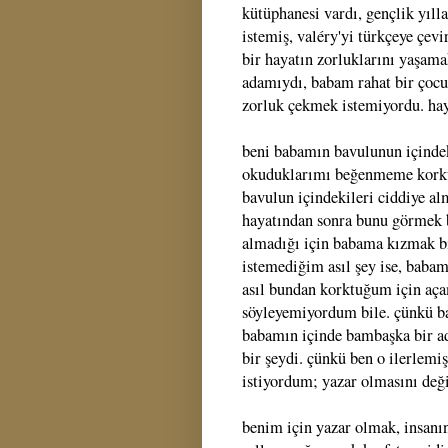
kütüphanesi vardı, gençlik yıll
istemiş, valéry'yi türkçeye çevi
bir hayatın zorluklarını yaşam
adamıydı, babam rahat bir çocuk
zorluk çekmek istemiyordu. hay
beni babamın bavulunun içindeki
okuduklarımı beğenmeme korkus
bavulun içindekileri ciddiye alm
hayatından sonra bunu görmek b
almadığı için babama kızmak b
istemediğim asıl şey ise, babam
asıl bundan korktuğum için aç
söyleyemiyordum bile. çünkü b
babamın içinde bambaşka bir a
bir şeydi. çünkü ben o ilerlem
istiyordum; yazar olmasını deği
benim için yazar olmak, insanın 