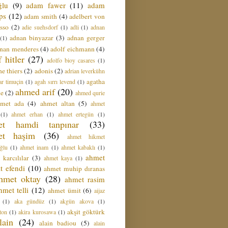
ğlu
(9)
adam fawer
(11)
adam
ips
(12)
adam smith
(4)
adelbert von
sso
(2)
adie suehsdorf
(1)
adli
(1)
adnan
adnan binyazar
(3)
adnan gerger
(1)
nan menderes
(4)
adolf eichmann
(4)
f hitler
(27)
adolfo bioy casares
(1)
e thiers
(2)
adonis
(2)
adrian leverkühn
agatha
ar timuçin
(1)
agah sırrı levend
(1)
ahmed arif
(20)
ie
(2)
ahmed qurie
hmet ada
(4)
ahmet altan
(5)
ahmet
(1)
ahmet erhan
(1)
ahmet ertegün
(1)
et hamdi tanpınar
(33)
et haşim
(36)
ahmet hikmet
ğlu
(1)
ahmet inam
(1)
ahmet kabaklı
(1)
ahmet
 karcılılar
(3)
ahmet kaya
(1)
t efendi
(10)
ahmet muhip dıranas
hmet oktay
(28)
ahmet rasim
hmet telli
(12)
ahmet ümit
(6)
aijaz
(1)
aka gündüz
(1)
akgün akova
(1)
akşit göktürk
ton
(1)
akira kurosawa
(1)
lain
(24)
alain badiou
(5)
alain