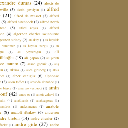
lexandre dumas
(24)
alexis de
alfred
ville
(3)
alexis govciyan
(1)
r
(21)
alfred de musset
(3)
alfred
n
(5)
alfred hitchcock
(2)
alfred north
head
(5)
alfred
alfred noyes
(1)
son
(4)
algernon charles swinburne
gernon sidney
(2)
ali akay
(1)
ali baydak
i bulunmaz
(1)
ali haydar nergis
(1)
ali
ali
ğlu
(1)
ali poyrazoğlu
(1)
üllüoğlu
(19)
ali çapan
(2)
ali şeriati
lice munro
(7)
alison gopnik
(1)
aliş
ğlu
(1)
alkaios
(1)
allen ginsberg
(1)
alois
alper canıgüz
(6)
alphonse
der
(1)
t
(3)
alvin toffler
(1)
amanda donohoe
(1)
amin
e bierce
(1)
amerigo vespucci
(1)
ouf
(42)
amos oz
(1)
amotz zahavi
(1)
 nin
(4)
anakharsis
(1)
anaksagoras
(1)
anatole
mandros
(1)
anaksimenes
(1)
e
(8)
anatoli ribakov
(6)
andersen
ndre breton
(14)
andre chenier
(2)
andre gide
(27)
andre
dacier
(1)