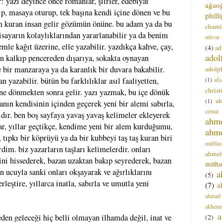
: yazı deyince önce romanlar, şiirler, edebiyat
ağao
ıp, masaya oturup, tek başına kendi içine dönen ve bu
phill
em kuran insan gelir gözümün önüne. bu adam ya da bu
chami
gisayarın kolaylıklarından yararlanabilir ya da benim
adıvar
mle kağıt üzerine, elle yazabilir. yazdıkça kahve, çay,
(4)
ad
adol
an kalkıp pencereden dışarıya, sokakta oynayan
e bir manzaraya ya da karanlık bir duvara bakabilir.
adolph
(1)
afş
n yazabilir. bütün bu farklılıklar asıl faaliyetten,
christ
ine dönmekten sonra gelir. yazı yazmak, bu içe dönük
a
(1)
anın kendisinin içinden geçerek yeni bir alemi sabırla,
cemal
ıdır. ben boş sayfaya yavaş yavaş kelimeler ekleyerek
ahm
r, yıllar geçtikçe, kendime yeni bir alem kurduğumu,
ahm
 tıpkı bir köprüyü ya da bir kubbeyi taş taş kuran biri
müftüo
dim. biz yazarların taşları kelimelerdir. onları
ahmet
erini hissederek, bazan uzaktan bakıp seyrederek, bazan
mitha
 ucuyla sanki onları okşayarak ve ağırlıklarını
a
(5)
erleştire, yıllarca inatla, sabırla ve umutla yeni
(7)
a
ahmad
akhena
a
eden geleceği hiç belli olmayan ilhamda değil, inat ve
(2)