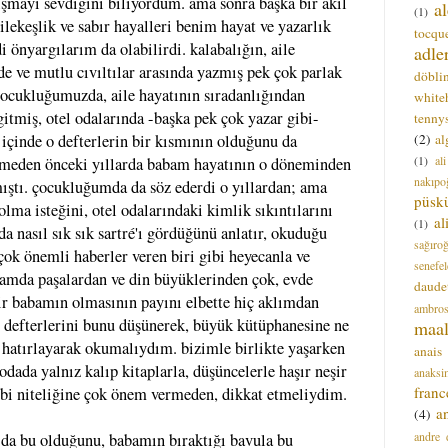
rışmayı sevdiğini biliyordum. ama sonra başka bir akıl
a
(1)
lekeşlik ve sabır hayalleri benim hayat ve yazarlık
tocque
önyargılarım da olabilirdi. kalabalığın, aile
adle
nde ve mutlu cıvıltılar arasında yazmış pek çok parlak
döbli
çocukluğumuzda, aile hayatının sıradanlığından
white
 gitmiş, otel odalarında -başka pek çok yazar gibi-
tenny
(2)
al
içinde o defterlerin bir kısmının olduğunu da
(1)
al
rmeden önceki yıllarda babam hayatının o döneminden
nakıpo
mıştı. çocukluğumda da söz ederdi o yıllardan; ama
püsk
 olma isteğini, otel odalarındaki kimlik sıkıntılarını
a
(1)
a nasıl sık sık sartré'ı gördüğünü anlatır, okuduğu
sağıro
çok önemli haberler veren biri gibi heyecanla ve
senefel
lmamda paşalardan ve din büyüklerinden çok, evde
daude
ir babamın olmasının payını elbette hiç aklımdan
ambros
defterlerini bunu düşünerek, büyük kütüphanesine ne
maal
hatırlayarak okumalıydım. bizimle birlikte yaşarken
anais
dada yalnız kalıp kitaplarla, düşüncelerle haşır neşir
anaksi
franc
ebi niteliğine çok önem vermeden, dikkat etmeliydim.
a
(4)
andre 
a bu olduğunu, babamın bıraktığı bavula bu