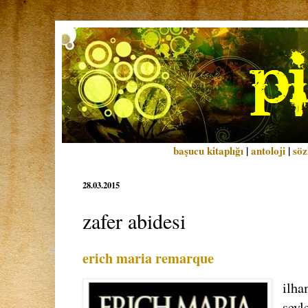
başucu kitaplığı
|
antoloji
|
söz
28.03.2015
zafer abidesi
erich maria remarque
ilha
şeyl