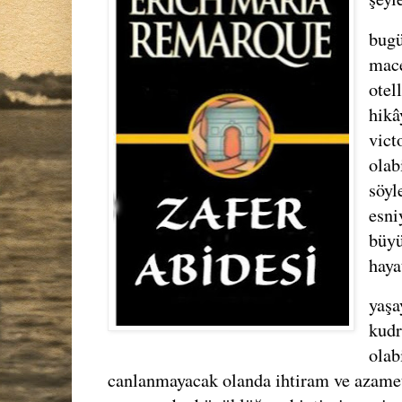
bugü
mace
otel
hikâ
vict
olab
söy
esni
büyü
hayat
yaşa
kudr
olab
canlanmayacak olanda ihtiram ve azame