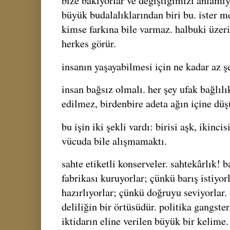
bize bakıyorlar ve değiştiğimizi anlamıy
büyük budalalıklarından biri bu. ister me
kimse farkına bile varmaz. halbuki üzer
herkes görür.
insanın yaşayabilmesi için ne kadar az şe
insan bağsız olmalı. her şey ufak bağlılı
edilmez, birdenbire adeta ağın içine düş
bu işin iki şekli vardı: birisi aşk, ikinci
vücuda bile alışmamaktı.
sahte etiketli konserveler. sahtekârlık! 
fabrikası kuruyorlar; çünkü barış istiyo
hazırlıyorlar; çünkü doğruyu seviyorlar. 
deliliğin bir örtüsüdür. politika gangster
iktidarın eline verilen büyük bir kelime.