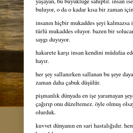
yaşayan, bu büyüklüğe sahiptir. insan i
buluyor, o da o kadar kısa bir zaman için
insanın hiçbir mukaddes şeyi kalmazsa i
türlü mukaddes oluyor. bazen bir soluca
saygı duyuyor.
hakarete karşı insan kendini müdafaa e
hayır.
her şey sallanırken sallanan bu şeye da
zaman daha çabuk düşülür.
pişmanlık dünyada en işe yaramayan şeydi
çağırıp onu düzeltemez. öyle olmuş olsa
olurduk.
kuvvet dünyanın en sari hastalığıdır. he