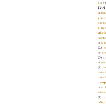
gorz
(20)
andrea
crum
mcgah
plato
erhardt
serenu
anne l
a
(2)
anselm
(3)
a
antigo
an
(1)
anton
anton
campi
tabucc
sabatie
ar
(1)
adiga