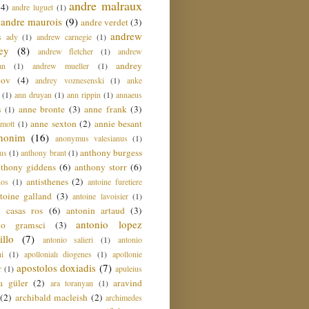
andre malraux
(4)
andre luguet
(1)
andre maurois
(9)
andre verdet
(3)
andrew
s ady
(1)
andrew carnegie
(1)
ey
(8)
andrew fletcher
(1)
andrew
andrey
an
(1)
andrew mueller
(1)
nov
(4)
andrey voznesenski
(1)
anke
(1)
ann druyan
(1)
ann rippin
(1)
annaeus
anne bronte
(3)
anne frank
(3)
s
(1)
anne sexton
(2)
annie besant
amott
(1)
nonim
(16)
anonymus valesianus
(1)
anthony burgess
us
(1)
anthony brant
(1)
nthony giddens
(6)
anthony storr
(6)
antisthenes
(2)
nos
(1)
antoine furetiere
toine galland
(3)
antoine lavoisier
(1)
i casas ros
(6)
antonin artaud
(3)
antonio lopez
io gramsci
(3)
llo
(7)
antonio salieri
(1)
antonio
hi
(1)
apollonialı diogenes
(1)
apollonie
apostolos doxiadis
(7)
r
(1)
apuleius
a güler
(2)
aravind
ara toranyan
(1)
(2)
archibald macleish
(2)
archimedes