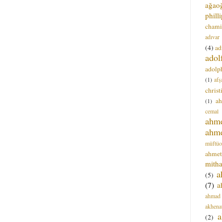
ağao
phill
chami
adıvar
(4)
ad
adol
adolph
(1)
afş
christ
a
(1)
cemal
ahm
ahm
müftüo
ahmet
mitha
a
(5)
(7)
a
ahmad
akhena
a
(2)