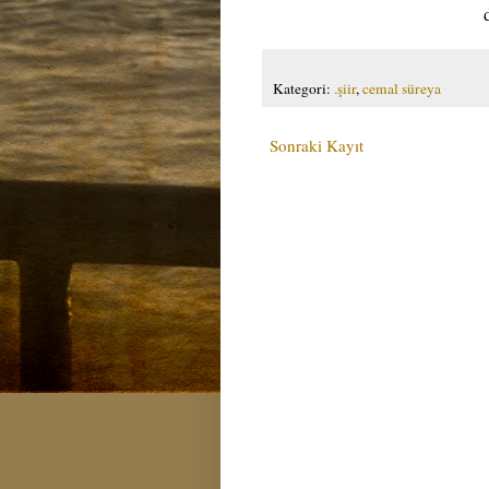
Kategori:
.şiir
,
cemal süreya
Sonraki Kayıt