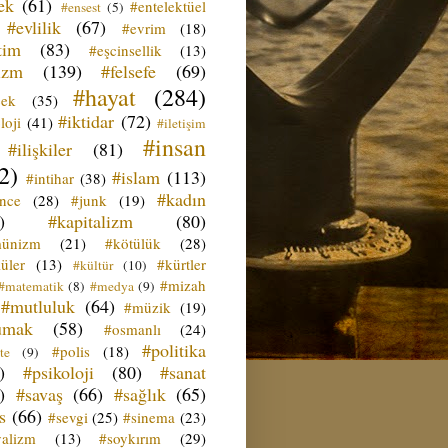
ek
(61)
#entelektüel
#ensest
(5)
#evlilik
(67)
#evrim
(18)
tim
(83)
#eşcinsellik
(13)
izm
(139)
#felsefe
(69)
#hayat
(284)
çek
(35)
#iktidar
(72)
loji
(41)
#iletişim
#insan
#ilişkiler
(81)
2)
#islam
(113)
#intihar
(38)
#kadın
ence
(28)
#junk
(19)
)
#kapitalizm
(80)
ünizm
(21)
#kötülük
(28)
üler
(13)
#kürtler
#kültür
(10)
#mizah
#matematik
(8)
#medya
(9)
#mutluluk
(64)
#müzik
(19)
umak
(58)
#osmanlı
(24)
#politika
#polis
(18)
te
(9)
)
#psikoloji
(80)
#sanat
)
#savaş
(66)
#sağlık
(65)
s
(66)
#sevgi
(25)
#sinema
(23)
yalizm
(13)
#soykırım
(29)