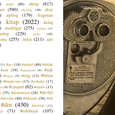
)
.detay
(617)
.arşiv
(88)
not
(590)
.dize
.diyalog
(49)
)
.epilog
(179)
.fragman
.kitap
(2022)
)
.kolaj
)
.madrigal
(275)
.mektup
(47)
nolog
(229)
.nedir
(49)
sona
(255)
.öykü
(211)
.şiir
)
#acı
(14)
#adalet
(46)
#ahlak
(11)
#aşk
#aile
(39)
#anarşizm
(6)
)
#bilim
#bilgi
(13)
#başarı
(9)
)
#burjuvazi
(13)
#cehalet
(17)
#cinayet
(62)
#darbe
(17)
et
(9)
#devlet
a
(35)
#demokrasi
(26)
#devrim
(40)
#diktatör
(36)
#dil
#din
(430)
#dostluk
(11)
ğa
(71)
#edebiyat
(107)