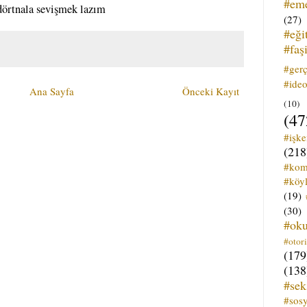
#em
dörtnala sevişmek lazım
(27)
#eği
#faş
#ger
#ideo
Ana Sayfa
Önceki Kayıt
(10)
(47
#işk
(218
#kom
#köyl
(19)
(30)
#ok
#otori
(179
(138
#sek
#sos