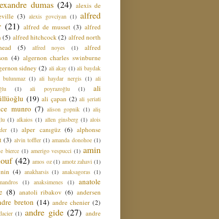
lexandre dumas
(24)
alexis de
alfred
ville
(3)
alexis govciyan
(1)
r
(21)
alfred de musset
(3)
alfred
n
(5)
alfred hitchcock
(2)
alfred north
head
(5)
alfred
alfred noyes
(1)
son
(4)
algernon charles swinburne
gernon sidney
(2)
ali akay
(1)
ali baydak
i bulunmaz
(1)
ali haydar nergis
(1)
ali
ali
ğlu
(1)
ali poyrazoğlu
(1)
üllüoğlu
(19)
ali çapan
(2)
ali şeriati
lice munro
(7)
alison gopnik
(1)
aliş
ğlu
(1)
alkaios
(1)
allen ginsberg
(1)
alois
alper canıgüz
(6)
alphonse
der
(1)
t
(3)
alvin toffler
(1)
amanda donohoe
(1)
amin
e bierce
(1)
amerigo vespucci
(1)
ouf
(42)
amos oz
(1)
amotz zahavi
(1)
 nin
(4)
anakharsis
(1)
anaksagoras
(1)
anatole
mandros
(1)
anaksimenes
(1)
e
(8)
anatoli ribakov
(6)
andersen
ndre breton
(14)
andre chenier
(2)
andre gide
(27)
andre
dacier
(1)