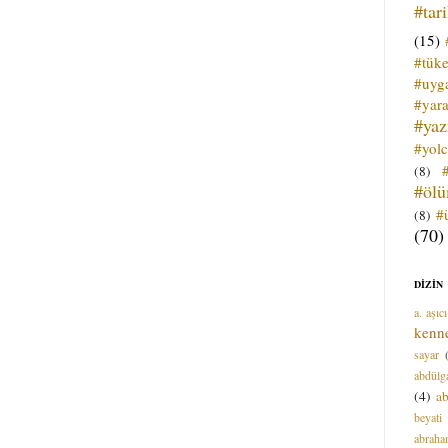
#tar
(15)
#tük
#uyga
#yara
#ya
#yol
(8)
#öl
#
(8)
(70)
DİZİN
a. aşıcı
kenn
sayar
abdülga
(4)
ab
beyati
abrah