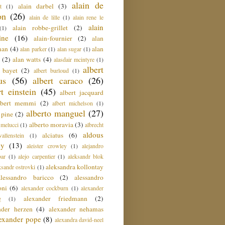
alain de
alain darbel
(3)
t
(1)
on
(26)
alain de lille
(1)
alain rene le
alain
alain robbe-grillet
(2)
(1)
ine
(16)
alain-fournier
(2)
alan
man
(4)
alan
alan parker
(1)
alan sugar
(1)
(2)
alan watts
(4)
alasdair mcintyre
(1)
albert
t bayet
(2)
albert burloud
(1)
us
(56)
albert caraco
(26)
rt einstein
(45)
albert jacquard
lbert memmi
(2)
albert michelson
(1)
alberto manguel
(27)
 pine
(2)
alberto moravia
(3)
 melucci
(1)
albrecht
aldous
alciatus
(6)
llenstein
(1)
ey
(13)
aleister crowley
(1)
alejandro
ar
(1)
alejo carpentier
(1)
aleksandr blok
aleksandra kollontay
ksandr ostrovki
(1)
alessandro baricco
(2)
alessandro
oni
(6)
alexander cockburn
(1)
alexander
alexander friedmann
(2)
g
(1)
nder herzen
(4)
alexander nehamas
lexander pope
(8)
alexandra david-neel