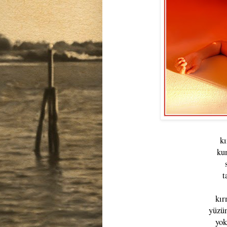
kı
kum
t
kır
yüzü
yok