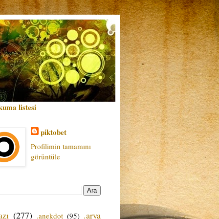
kuma listesi
piktobet
Profilimin tamamını
görüntüle
azı
(277)
.arya
.anekdot
(95)