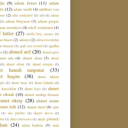
ğlu
(9)
adam fawer
(11)
adam
ips
(12)
adam smith
(4)
adelbert von
sso
(2)
adie suehsdorf
(1)
adli
(1)
adnan
adnan binyazar
(3)
adnan gerger
(1)
nan menderes
(4)
adolf eichmann
(4)
f hitler
(27)
adolfo bioy casares
(1)
e thiers
(2)
adonis
(2)
adrian leverkühn
agatha
ar timuçin
(1)
agah sırrı levend
(1)
ahmed arif
(20)
ie
(2)
ahmed qurie
hmet ada
(4)
ahmet altan
(5)
ahmet
(1)
ahmet erhan
(1)
ahmet ertegün
(1)
et hamdi tanpınar
(33)
et haşim
(36)
ahmet hikmet
ğlu
(1)
ahmet inam
(1)
ahmet kabaklı
(1)
ahmet
 karcılılar
(3)
ahmet kaya
(1)
t efendi
(10)
ahmet muhip dıranas
hmet oktay
(28)
ahmet rasim
hmet telli
(12)
ahmet ümit
(6)
aijaz
(1)
aka gündüz
(1)
akgün akova
(1)
akşit göktürk
ton
(1)
akira kurosawa
(1)
lain
(24)
alain badiou
(5)
alain