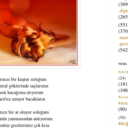
(369
.dip
(265
(551
(370
.mo
.per
(542
TEMA
#abd
(24)
rmızı bir kuştur soluğum
(181
ral göklerinde saçlarının
(106
seni kucağıma alıyorum
#cesar
arifsiz uzuyor bacakların
#deh
(90)
mızı bir at oluyor soluğum
(30)
mün yanmasından anlıyorum
#do
suluz gecelerimiz çok kısa