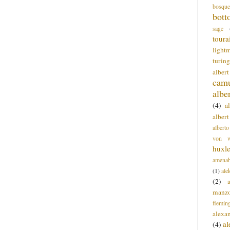
bosque
bott
sage
toura
light
turing
alber
cam
albe
(4)
a
albert
alberto
von wa
huxl
amenab
(1)
ale
(2)
manz
flemin
alexa
a
(4)