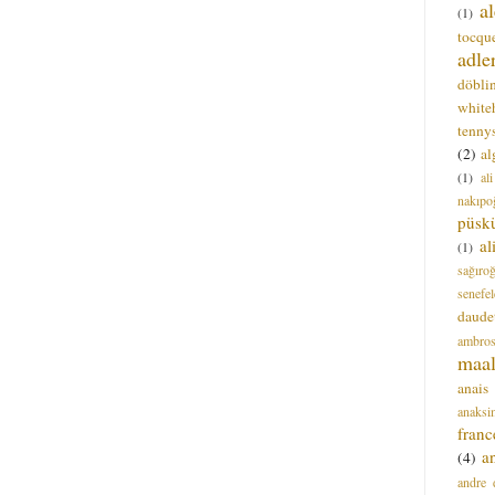
a
(1)
tocque
adle
döbli
white
tenny
(2)
al
(1)
al
nakıpo
püsk
a
(1)
sağıro
senefel
daude
ambros
maal
anais
anaksi
franc
a
(4)
andre 