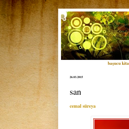
başucu kita
26.03.2015
san
cemal süreya