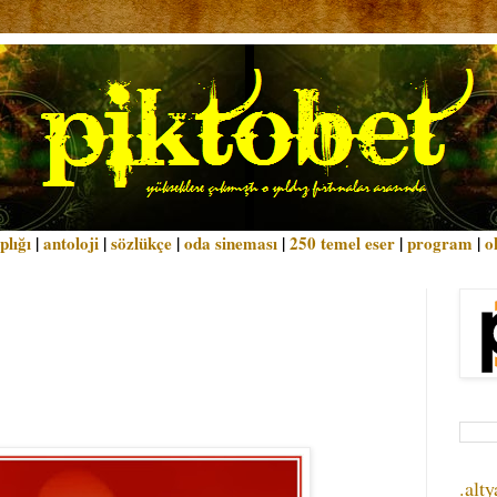
plığı
|
antoloji
|
sözlükçe
|
oda sineması
|
250 temel eser
|
program
|
o
.alty