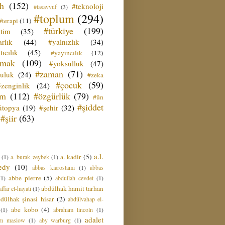
ih
(152)
#teknoloji
#tasavvuf
(3)
#toplum
(294)
#terapi
(11)
#türkiye
(199)
etim
(35)
rlık
(44)
#yalnızlık
(34)
tıcılık
(45)
#yayıncılık
(12)
zmak
(109)
#yoksulluk
(47)
#zaman
(71)
culuk
(24)
#zeka
#çocuk
(59)
#zenginlik
(24)
üm
(112)
#özgürlük
(79)
#ün
#şiddet
ütopya
(19)
#şehir
(32)
#şiir
(63)
a.l.
a. kadir
(5)
(1)
a. burak zeybek
(1)
edy
(10)
abbas kiarostami
(1)
abbas
abbe pierre
(5)
(1)
abdullah cevdet
(1)
abdülhak hamit tarhan
ffar el-hayati
(1)
dülhak şinasi hisar
(2)
abdülvahap el-
abe kobo
(4)
(1)
abraham lincoln
(1)
adalet
am maslow
(1)
aby warburg
(1)