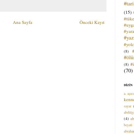
#tar
(15)
#tük
Ana Sayfa
Önceki Kayıt
#uyga
#yara
#ya
#yol
(8)
#öl
#
(8)
(70)
DİZİN
a. aşıcı
kenn
sayar
abdülga
(4)
ab
beyati
abrah