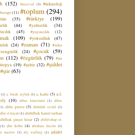
ih
(152)
#teknoloji
#tasavvuf
(3)
#toplum
(294)
#terapi
(11)
#türkiye
(199)
etim
(35)
rlık
(44)
#yalnızlık
(34)
tıcılık
(45)
#yayıncılık
(12)
zmak
(109)
#yoksulluk
(47)
#zaman
(71)
culuk
(24)
#zeka
#çocuk
(59)
#zenginlik
(24)
üm
(112)
#özgürlük
(79)
#ün
#şiddet
ütopya
(19)
#şehir
(32)
#şiir
(63)
a.l.
a. kadir
(5)
(1)
a. burak zeybek
(1)
edy
(10)
abbas kiarostami
(1)
abbas
abbe pierre
(5)
(1)
abdullah cevdet
(1)
abdülhak hamit tarhan
ffar el-hayati
(1)
dülhak şinasi hisar
(2)
abdülvahap el-
abe kobo
(4)
(1)
abraham lincoln
(1)
adalet
am maslow
(1)
aby warburg
(1)