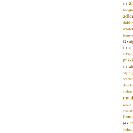
a
(1)
tocque
adle
döbli
white
tenny
(2)
al
(1)
al
nakıpo
püsk
a
(1)
sağıro
senefel
daude
ambros
maal
anais
anaksi
franc
a
(4)
andre 