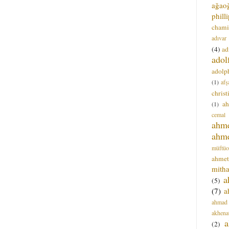
ağao
phill
chami
adıvar
(4)
ad
adol
adolph
(1)
afş
christ
a
(1)
cemal
ahm
ahm
müftüo
ahmet
mitha
a
(5)
(7)
a
ahmad
akhena
a
(2)