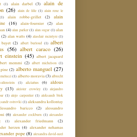
alain de
alain darbel
(3)
t
(1)
on
(26)
alain de lille
(1)
alain rene le
alain
alain robbe-grillet
(2)
(1)
ine
(16)
alain-fournier
(2)
alan
man
(4)
alan
alan parker
(1)
alan sugar
(1)
(2)
alan watts
(4)
alasdair mcintyre
(1)
albert
t bayet
(2)
albert burloud
(1)
us
(56)
albert caraco
(26)
rt einstein
(45)
albert jacquard
lbert memmi
(2)
albert michelson
(1)
alberto manguel
(27)
 pine
(2)
alberto moravia
(3)
 melucci
(1)
albrecht
aldous
alciatus
(6)
llenstein
(1)
ey
(13)
aleister crowley
(1)
alejandro
ar
(1)
alejo carpentier
(1)
aleksandr blok
aleksandra kollontay
ksandr ostrovki
(1)
alessandro baricco
(2)
alessandro
oni
(6)
alexander cockburn
(1)
alexander
alexander friedmann
(2)
g
(1)
nder herzen
(4)
alexander nehamas
lexander pope
(8)
alexandra david-neel