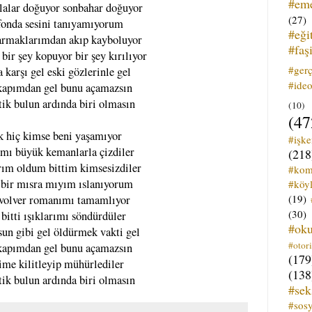
#em
lalar doğuyor sonbahar doğuyor
(27)
fonda sesini tanıyamıyorum
#eği
armaklarımdan akıp kayboluyor
#faş
 bir şey kopuyor bir şey kırılıyor
#ger
 karşı gel eski gözlerinle gel
#ideo
 kapımdan gel bunu açamazsın
tik bulun ardında biri olmasın
(10)
(47
ık hiç kimse beni yaşamıyor
#işk
ımı büyük kemanlarla çizdiler
(218
rım oldum bittim kimsesizdiler
#kom
 bir mısra mıyım ıslanıyorum
#köyl
(19)
evolver romanımı tamamlıyor
(30)
bitti ışıklarımı söndürdüler
#ok
un gibi gel öldürmek vakti gel
#otori
 kapımdan gel bunu açamazsın
(179
ime kilitleyip mühürlediler
(138
tik bulun ardında biri olmasın
#sek
#sos