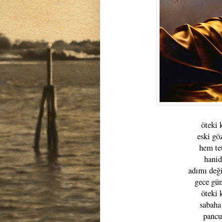
öteki
eski gö
hem te
hanid
adımı deği
gece gü
öteki
sabaha
pancu