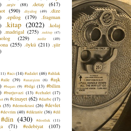
)
.detay
(617)
.arşiv
(88)
not
(590)
.dize
.diyalog
(49)
)
.epilog
(179)
.fragman
.kitap
(2022)
)
.kolaj
)
.madrigal
(275)
.mektup
(47)
nolog
(229)
.nedir
(49)
sona
(255)
.öykü
(211)
.şiir
)
#acı
(14)
#adalet
(46)
#ahlak
(11)
#aşk
#aile
(39)
#anarşizm
(6)
)
#bilim
#bilgi
(13)
#başarı
(9)
)
#burjuvazi
(13)
#cehalet
(17)
#cinayet
(62)
#darbe
(17)
et
(9)
#devlet
a
(35)
#demokrasi
(26)
#devrim
(40)
#diktatör
(36)
#dil
#din
(430)
#dostluk
(11)
ğa
(71)
#edebiyat
(107)