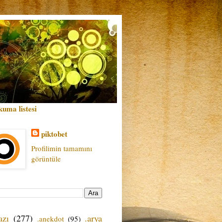
kuma listesi
piktobet
Profilimin tamamını
görüntüle
azı
(277)
.arya
.anekdot
(95)