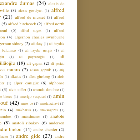
lexandre dumas
(24)
alexis de
alfred
ville
(3)
alexis govciyan
(1)
r
(21)
alfred de musset
(3)
alfred
n
(5)
alfred hitchcock
(2)
alfred north
head
(5)
alfred
alfred noyes
(1)
son
(4)
algernon charles swinburne
gernon sidney
(2)
ali akay
(1)
ali baydak
i bulunmaz
(1)
ali haydar nergis
(1)
ali
ali
ğlu
(1)
ali poyrazoğlu
(1)
üllüoğlu
(19)
ali çapan
(2)
ali şeriati
lice munro
(7)
alison gopnik
(1)
aliş
ğlu
(1)
alkaios
(1)
allen ginsberg
(1)
alois
alper canıgüz
(6)
alphonse
der
(1)
t
(3)
alvin toffler
(1)
amanda donohoe
(1)
amin
e bierce
(1)
amerigo vespucci
(1)
ouf
(42)
amos oz
(1)
amotz zahavi
(1)
 nin
(4)
anakharsis
(1)
anaksagoras
(1)
anatole
mandros
(1)
anaksimenes
(1)
e
(8)
anatoli ribakov
(6)
andersen
ndre breton
(14)
andre chenier
(2)
andre gide
(27)
andre
dacier
(1)