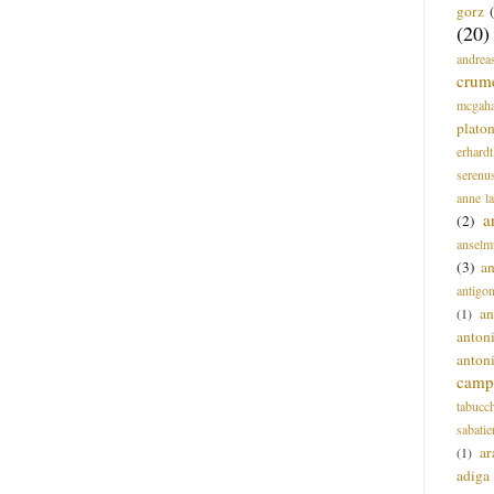
gorz
(20)
andrea
crum
mcgah
plato
erhardt
serenu
anne l
a
(2)
anselm
(3)
a
antigo
an
(1)
anton
anton
campi
tabucc
sabatie
ar
(1)
adiga