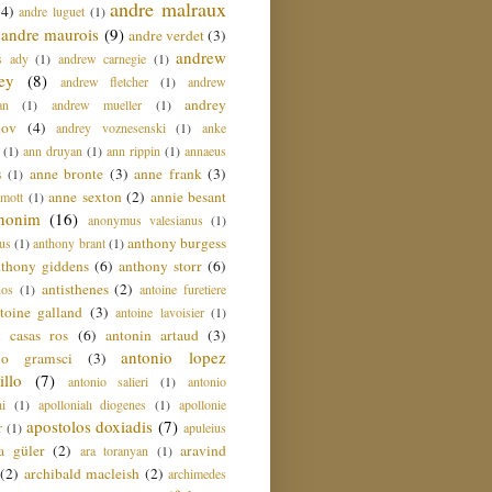
andre malraux
(4)
andre luguet
(1)
andre maurois
(9)
andre verdet
(3)
andrew
s ady
(1)
andrew carnegie
(1)
ey
(8)
andrew fletcher
(1)
andrew
andrey
an
(1)
andrew mueller
(1)
nov
(4)
andrey voznesenski
(1)
anke
(1)
ann druyan
(1)
ann rippin
(1)
annaeus
anne bronte
(3)
anne frank
(3)
s
(1)
anne sexton
(2)
annie besant
amott
(1)
nonim
(16)
anonymus valesianus
(1)
anthony burgess
us
(1)
anthony brant
(1)
nthony giddens
(6)
anthony storr
(6)
antisthenes
(2)
nos
(1)
antoine furetiere
toine galland
(3)
antoine lavoisier
(1)
i casas ros
(6)
antonin artaud
(3)
antonio lopez
io gramsci
(3)
llo
(7)
antonio salieri
(1)
antonio
hi
(1)
apollonialı diogenes
(1)
apollonie
apostolos doxiadis
(7)
r
(1)
apuleius
a güler
(2)
aravind
ara toranyan
(1)
(2)
archibald macleish
(2)
archimedes