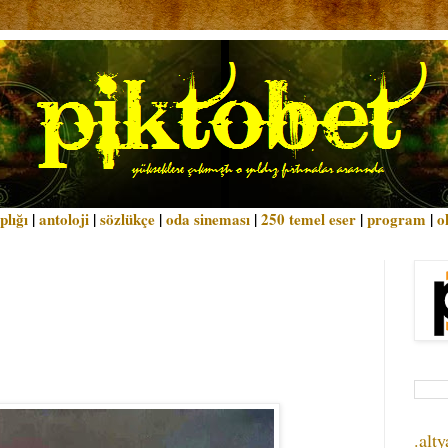
plığı
|
antoloji
|
sözlükçe
|
oda sineması
|
250 temel eser
|
program
|
o
.alty