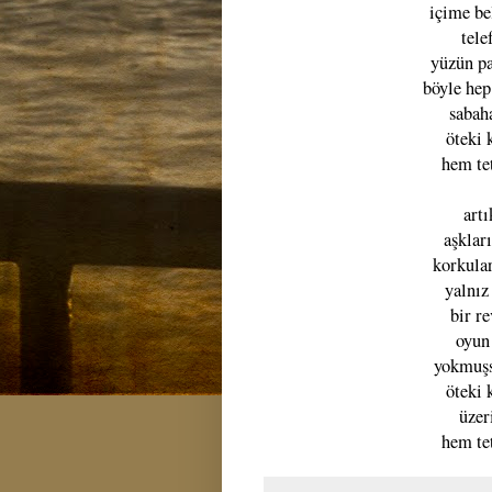
içime be
tele
yüzün p
böyle hep
sabaha
öteki
hem te
art
aşklar
korkula
yalnız
bir r
oyun 
yokmuşs
öteki
üzer
hem te