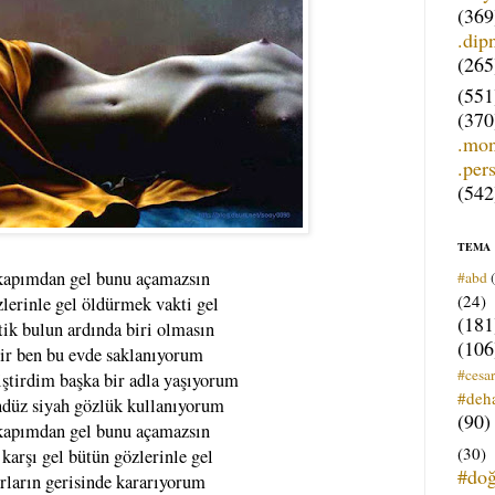
(369
.dip
(265
(551
(370
.mo
.per
(542
TEMA
 kapımdan gel bunu açamazsın
#abd
(24)
zlerinle gel öldürmek vakti gel
(181
tik bulun ardında biri olmasın
(106
ir ben bu evde saklanıyorum
#cesar
ştirdim başka bir adla yaşıyorum
#deh
ndüz siyah gözlük kullanıyorum
(90)
 kapımdan gel bunu açamazsın
(30)
 karşı gel bütün gözlerinle gel
#do
rların gerisinde kararıyorum