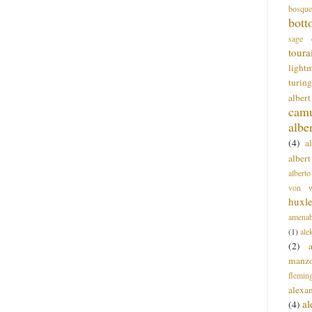
bosque
bott
sage
toura
light
turing
alber
cam
albe
(4)
a
albert
alberto
von wa
huxl
amenab
(1)
ale
(2)
manz
flemin
alexa
a
(4)