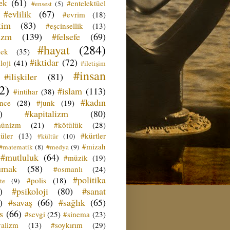
ek
(61)
#entelektüel
#ensest
(5)
#evlilik
(67)
#evrim
(18)
tim
(83)
#eşcinsellik
(13)
izm
(139)
#felsefe
(69)
#hayat
(284)
çek
(35)
#iktidar
(72)
loji
(41)
#iletişim
#insan
#ilişkiler
(81)
2)
#islam
(113)
#intihar
(38)
#kadın
ence
(28)
#junk
(19)
)
#kapitalizm
(80)
ünizm
(21)
#kötülük
(28)
üler
(13)
#kürtler
#kültür
(10)
#mizah
#matematik
(8)
#medya
(9)
#mutluluk
(64)
#müzik
(19)
umak
(58)
#osmanlı
(24)
#politika
#polis
(18)
te
(9)
)
#psikoloji
(80)
#sanat
)
#savaş
(66)
#sağlık
(65)
s
(66)
#sevgi
(25)
#sinema
(23)
yalizm
(13)
#soykırım
(29)