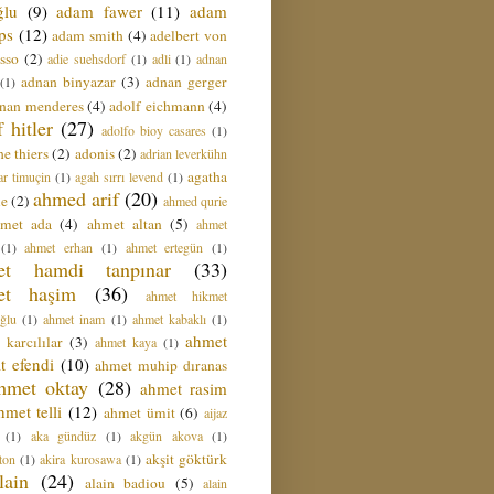
ğlu
(9)
adam fawer
(11)
adam
ips
(12)
adam smith
(4)
adelbert von
sso
(2)
adie suehsdorf
(1)
adli
(1)
adnan
adnan binyazar
(3)
adnan gerger
(1)
nan menderes
(4)
adolf eichmann
(4)
f hitler
(27)
adolfo bioy casares
(1)
e thiers
(2)
adonis
(2)
adrian leverkühn
agatha
ar timuçin
(1)
agah sırrı levend
(1)
ahmed arif
(20)
ie
(2)
ahmed qurie
hmet ada
(4)
ahmet altan
(5)
ahmet
(1)
ahmet erhan
(1)
ahmet ertegün
(1)
et hamdi tanpınar
(33)
et haşim
(36)
ahmet hikmet
ğlu
(1)
ahmet inam
(1)
ahmet kabaklı
(1)
ahmet
 karcılılar
(3)
ahmet kaya
(1)
t efendi
(10)
ahmet muhip dıranas
hmet oktay
(28)
ahmet rasim
hmet telli
(12)
ahmet ümit
(6)
aijaz
(1)
aka gündüz
(1)
akgün akova
(1)
akşit göktürk
ton
(1)
akira kurosawa
(1)
lain
(24)
alain badiou
(5)
alain