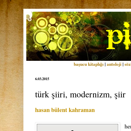
başucu kitaplığı
|
antoloji
|
söz
6.03.2015
türk şiiri, modernizm, şiir
hasan bülent kahraman
he