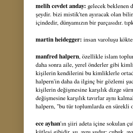
melih cevdet anday:
gelecek beklenen de
şeydir. bizi mistik'ten ayıracak olan bili
içindedir, dünyamızın bir parçasıdır. tıp
martin heidegger:
insan varoluşu kökte
manfred halpern
, özellikle islam toplu
daha sonra aile, yerel önderler gibi kimli
kişilerin kendilerini bu kimliklerle orta
halpern'in daha da ilginç bir gözlemi şu
kişilerin değişmesine karşılık dizge sür
değişmesine karşılık tavırlar aynı kalma
halpern, "bu tür toplumlarda en sürekli o
ece ayhan
'ın şiiri adeta içine sokulan 
kütlesi gibidir. su, aynı sudur; çubuk, ay