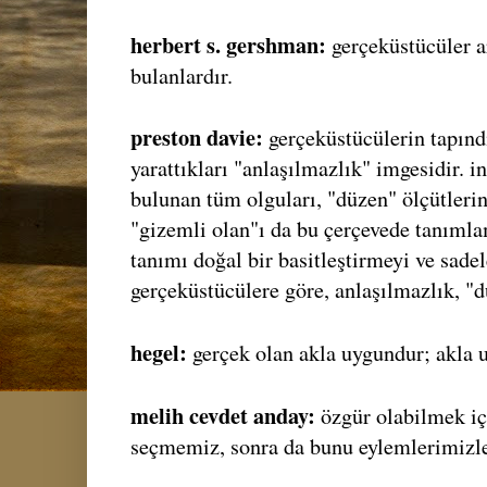
herbert s. gershman:
gerçeküstücüler 
bulanlardır.
preston davie:
gerçeküstücülerin tapındı
yarattıkları "anlaşılmazlık" imgesidir. i
bulunan tüm olguları, "düzen" ölçütleri
"gizemli olan"ı da bu çerçevede tanımla
tanımı doğal bir basitleştirmeyi ve sadel
gerçeküstücülere göre, anlaşılmazlık, "d
hegel:
gerçek olan akla uygundur; akla u
melih cevdet anday:
özgür olabilmek iç
seçmemiz, sonra da bunu eylemlerimizl