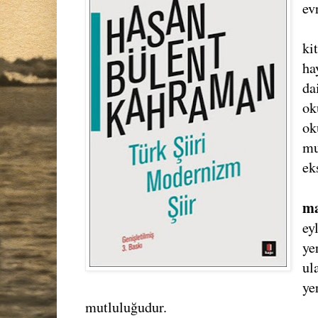
ev
ki
ha
da
ok
ok
mu
eks
ma
ey
ye
ul
ye
mutluluğudur.