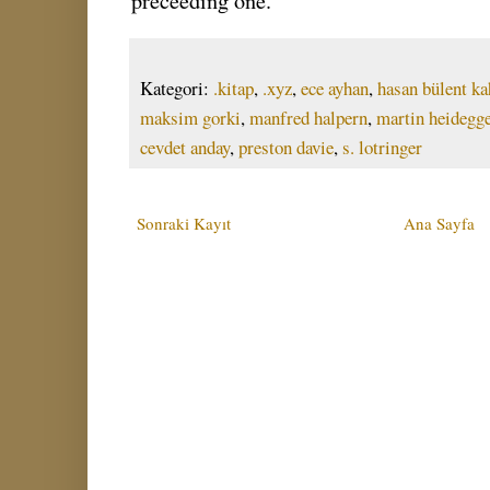
preceeding one.
Kategori:
.kitap
,
.xyz
,
ece ayhan
,
hasan bülent k
maksim gorki
,
manfred halpern
,
martin heidegg
cevdet anday
,
preston davie
,
s. lotringer
Sonraki Kayıt
Ana Sayfa