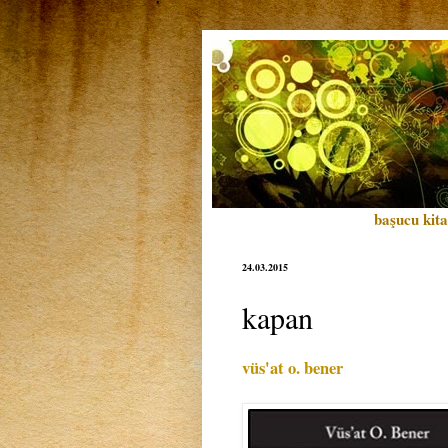
başucu kita
24.03.2015
kapan
vüs'at o. bener