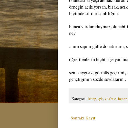
oduncasına yaşa ahmak. durduram
örneğin acıkıyorsan, bırak, acık
biçimde sürdür canlılığını.
bunca vurdumduymaz olunabiliyo
ne?
..mın sapını gülle donatırdım, 
öğretilenlerin hiçbir işe yarama
şen, kaygısız, görmüş geçirmiş
gençliğimin sözde sevdalarını.
Kategori:
.kitap
,
.yk
,
vüs'at o. bener
Sonraki Kayıt