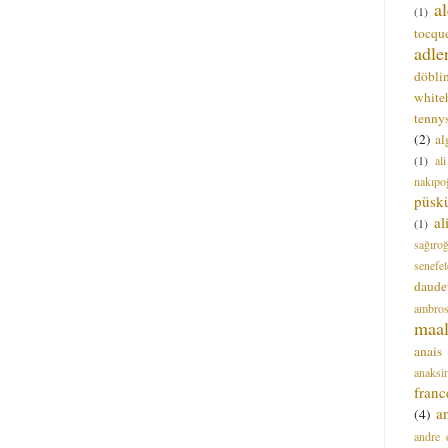
a
(1)
tocque
adle
döbli
white
tenny
(2)
al
(1)
al
nakıpo
püsk
a
(1)
sağıro
senefel
daude
ambros
maal
anais
anaksi
franc
a
(4)
andre 