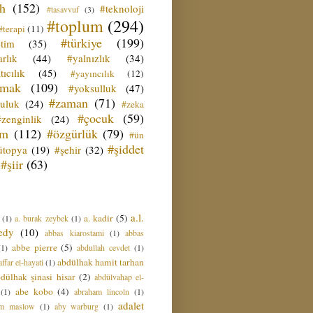
ih
(152)
#teknoloji
#tasavvuf
(3)
#toplum
(294)
#terapi
(11)
#türkiye
(199)
etim
(35)
rlık
(44)
#yalnızlık
(34)
tıcılık
(45)
#yayıncılık
(12)
zmak
(109)
#yoksulluk
(47)
#zaman
(71)
culuk
(24)
#zeka
#çocuk
(59)
#zenginlik
(24)
üm
(112)
#özgürlük
(79)
#ün
#şiddet
ütopya
(19)
#şehir
(32)
#şiir
(63)
a.l.
a. kadir
(5)
(1)
a. burak zeybek
(1)
edy
(10)
abbas kiarostami
(1)
abbas
abbe pierre
(5)
(1)
abdullah cevdet
(1)
abdülhak hamit tarhan
ffar el-hayati
(1)
dülhak şinasi hisar
(2)
abdülvahap el-
abe kobo
(4)
(1)
abraham lincoln
(1)
adalet
am maslow
(1)
aby warburg
(1)