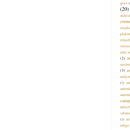
gorz
(20)
andrea
crum
mcgah
plato
erhardt
serenu
anne l
a
(2)
anselm
(3)
a
antigo
an
(1)
anton
anton
campi
tabucc
sabatie
ar
(1)
adiga