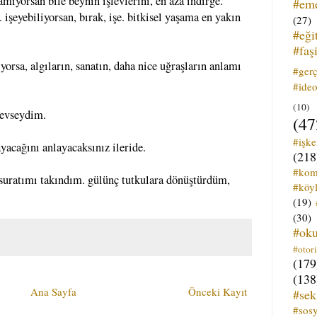
ıyorsan bile beynin işlevlerini, en aza indirge.
#em
. işeyebiliyorsan, bırak, işe. bitkisel yaşama en yakın
(27)
#eği
#faş
rsa, algıların, sanatın, daha nice uğraşların anlamı
#ger
#ideo
(10)
sevseydim.
(47
#işk
yacağını anlayacaksınız ileride.
(218
#kom
 suratımı takındım. gülünç tutkulara dönüştürdüm,
#köyl
(19)
(30)
#ok
#otori
(179
(138
Ana Sayfa
Önceki Kayıt
#sek
#sos