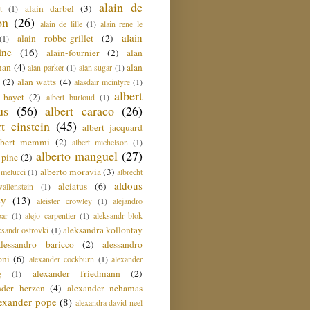
alain de
alain darbel
(3)
t
(1)
on
(26)
alain de lille
(1)
alain rene le
alain
alain robbe-grillet
(2)
(1)
ine
(16)
alain-fournier
(2)
alan
man
(4)
alan
alan parker
(1)
alan sugar
(1)
(2)
alan watts
(4)
alasdair mcintyre
(1)
albert
t bayet
(2)
albert burloud
(1)
us
(56)
albert caraco
(26)
rt einstein
(45)
albert jacquard
lbert memmi
(2)
albert michelson
(1)
alberto manguel
(27)
 pine
(2)
alberto moravia
(3)
 melucci
(1)
albrecht
aldous
alciatus
(6)
llenstein
(1)
ey
(13)
aleister crowley
(1)
alejandro
ar
(1)
alejo carpentier
(1)
aleksandr blok
aleksandra kollontay
ksandr ostrovki
(1)
alessandro baricco
(2)
alessandro
oni
(6)
alexander cockburn
(1)
alexander
alexander friedmann
(2)
g
(1)
nder herzen
(4)
alexander nehamas
lexander pope
(8)
alexandra david-neel