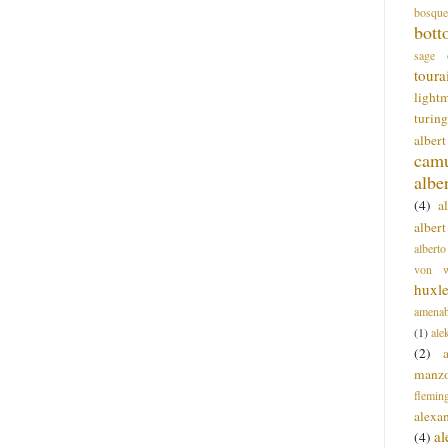
bosque
bott
sage
toura
light
turing
alber
cam
albe
(4)
a
albert
alberto
von wa
huxl
amenab
(1)
ale
(2)
manz
flemin
alexa
a
(4)