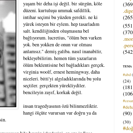
yaşam bir deha işi değil. bir sürgün, köle
(369
.dip
düzeni. kurtuluşu ummak safdillik.
(265
intihar seçimi bu yüzden gerekli. ne ki
yürek isteyen bir eylem. hep tasarladım
(551
salt. kendiliğinden oluşmasına bel
(370
bağlıyorum. lucretius, "ölüm ben varken
.mo
yok. ben yokken de onun var olması
.per
(542
anlamsız." demiş galiba. nasıl inanabilir,
bekleyebilirim. hemen tüm yazarların
ölüm beklentisine bel bağladıkları gerçek.
TEMA
virginia woolf, ernest hemingway, daha
#abd
niceleri. bitti'yi algıladıklarında bu yolu
(24)
seçtiler. gerçekten yürekliydiler.
(181
bencileyin zayıf, korkak değil.
(106
#cesar
insan tragedyasının özü bilinmezliktir.
#deh
(90)
hangi ölçüte vurursan vur doğru ya da
sin.
(30)
#do