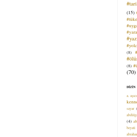
#tar
(15)
#tük
#uyga
#yara
#ya
#yol
(8)
#öl
#
(8)
(70)
DİZİN
a. aşıcı
kenn
sayar
abdülga
(4)
ab
beyati
abrah