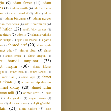
ğlu
(9)
adam fawer
(11)
adam
ips
(12)
adam smith
(4)
adelbert von
sso
(2)
adie suehsdorf
(1)
adli
(1)
adnan
adnan binyazar
(3)
adnan gerger
(1)
nan menderes
(4)
adolf eichmann
(4)
f hitler
(27)
adolfo bioy casares
(1)
e thiers
(2)
adonis
(2)
adrian leverkühn
agatha
ar timuçin
(1)
agah sırrı levend
(1)
ahmed arif
(20)
ie
(2)
ahmed qurie
hmet ada
(4)
ahmet altan
(5)
ahmet
(1)
ahmet erhan
(1)
ahmet ertegün
(1)
et hamdi tanpınar
(33)
et haşim
(36)
ahmet hikmet
ğlu
(1)
ahmet inam
(1)
ahmet kabaklı
(1)
ahmet
 karcılılar
(3)
ahmet kaya
(1)
t efendi
(10)
ahmet muhip dıranas
hmet oktay
(28)
ahmet rasim
hmet telli
(12)
ahmet ümit
(6)
aijaz
(1)
aka gündüz
(1)
akgün akova
(1)
akşit göktürk
ton
(1)
akira kurosawa
(1)
lain
(24)
alain badiou
(5)
alain