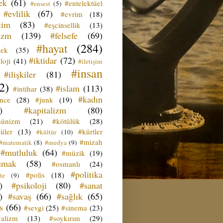
ek
(61)
#entelektüel
#ensest
(5)
#evlilik
(67)
#evrim
(18)
tim
(83)
#eşcinsellik
(13)
izm
(139)
#felsefe
(69)
#hayat
(284)
çek
(35)
#iktidar
(72)
loji
(41)
#iletişim
#insan
#ilişkiler
(81)
2)
#islam
(113)
#intihar
(38)
#kadın
ence
(28)
#junk
(19)
)
#kapitalizm
(80)
ünizm
(21)
#kötülük
(28)
üler
(13)
#kürtler
#kültür
(10)
#mizah
#matematik
(8)
#medya
(9)
#mutluluk
(64)
#müzik
(19)
umak
(58)
#osmanlı
(24)
#politika
#polis
(18)
te
(9)
)
#psikoloji
(80)
#sanat
)
#savaş
(66)
#sağlık
(65)
s
(66)
#sevgi
(25)
#sinema
(23)
yalizm
(13)
#soykırım
(29)