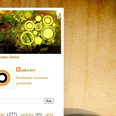
kuma listesi
piktobet
Profilimin tamamını
görüntüle
azı
(277)
.arya
.anekdot
(95)