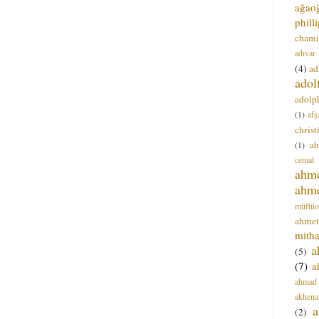
ağao
phill
chami
adıvar
(4)
ad
adol
adolph
(1)
afş
christ
a
(1)
cemal
ahm
ahm
müftüo
ahmet
mitha
a
(5)
(7)
a
ahmad
akhena
a
(2)