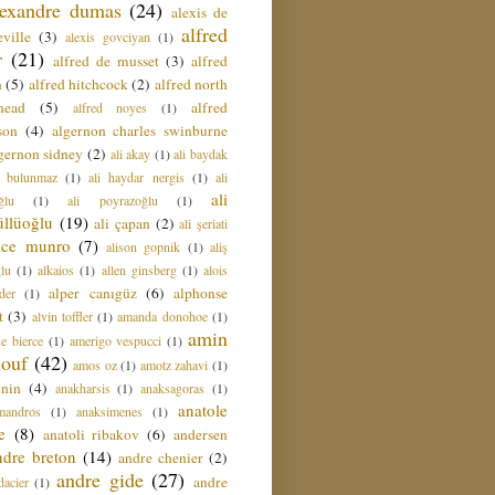
lexandre dumas
(24)
alexis de
alfred
ville
(3)
alexis govciyan
(1)
r
(21)
alfred de musset
(3)
alfred
n
(5)
alfred hitchcock
(2)
alfred north
head
(5)
alfred
alfred noyes
(1)
son
(4)
algernon charles swinburne
gernon sidney
(2)
ali akay
(1)
ali baydak
i bulunmaz
(1)
ali haydar nergis
(1)
ali
ali
ğlu
(1)
ali poyrazoğlu
(1)
üllüoğlu
(19)
ali çapan
(2)
ali şeriati
lice munro
(7)
alison gopnik
(1)
aliş
ğlu
(1)
alkaios
(1)
allen ginsberg
(1)
alois
alper canıgüz
(6)
alphonse
der
(1)
t
(3)
alvin toffler
(1)
amanda donohoe
(1)
amin
e bierce
(1)
amerigo vespucci
(1)
ouf
(42)
amos oz
(1)
amotz zahavi
(1)
 nin
(4)
anakharsis
(1)
anaksagoras
(1)
anatole
mandros
(1)
anaksimenes
(1)
e
(8)
anatoli ribakov
(6)
andersen
ndre breton
(14)
andre chenier
(2)
andre gide
(27)
andre
dacier
(1)