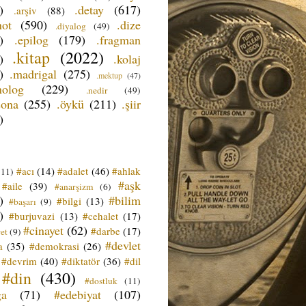
)
.detay
(617)
.arşiv
(88)
not
(590)
.dize
.diyalog
(49)
)
.epilog
(179)
.fragman
.kitap
(2022)
)
.kolaj
)
.madrigal
(275)
.mektup
(47)
nolog
(229)
.nedir
(49)
sona
(255)
.öykü
(211)
.şiir
)
#acı
(14)
#adalet
(46)
#ahlak
(11)
#aşk
#aile
(39)
#anarşizm
(6)
)
#bilim
#bilgi
(13)
#başarı
(9)
)
#burjuvazi
(13)
#cehalet
(17)
#cinayet
(62)
#darbe
(17)
et
(9)
#devlet
a
(35)
#demokrasi
(26)
#devrim
(40)
#diktatör
(36)
#dil
#din
(430)
#dostluk
(11)
ğa
(71)
#edebiyat
(107)