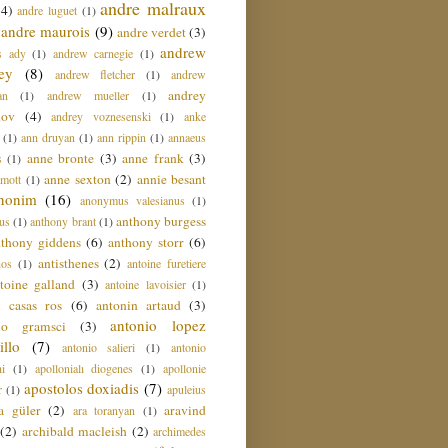
andre malraux
(4)
andre luguet
(1)
andre maurois
(9)
andre verdet
(3)
andrew
s ady
(1)
andrew carnegie
(1)
ey
(8)
andrew fletcher
(1)
andrew
andrey
an
(1)
andrew mueller
(1)
nov
(4)
andrey voznesenski
(1)
anke
(1)
ann druyan
(1)
ann rippin
(1)
annaeus
anne bronte
(3)
anne frank
(3)
s
(1)
anne sexton
(2)
annie besant
amott
(1)
nonim
(16)
anonymus valesianus
(1)
anthony burgess
us
(1)
anthony brant
(1)
nthony giddens
(6)
anthony storr
(6)
antisthenes
(2)
nos
(1)
antoine furetiere
toine galland
(3)
antoine lavoisier
(1)
i casas ros
(6)
antonin artaud
(3)
antonio lopez
io gramsci
(3)
llo
(7)
antonio salieri
(1)
antonio
hi
(1)
apollonialı diogenes
(1)
apollonie
apostolos doxiadis
(7)
r
(1)
apuleius
a güler
(2)
aravind
ara toranyan
(1)
(2)
archibald macleish
(2)
archimedes