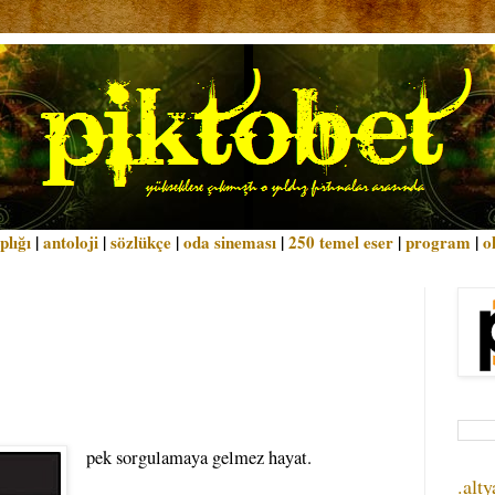
plığı
|
antoloji
|
sözlükçe
|
oda sineması
|
250 temel eser
|
program
|
o
pek sorgulamaya gelmez hayat.
.alty