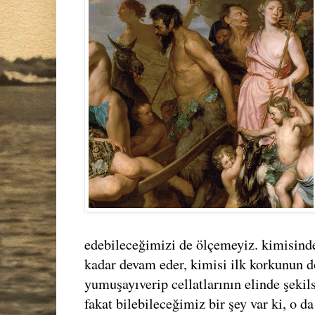
edebileceğimizi de ölçemeyiz. kimisin
kadar devam eder, kimisi ilk korkunun 
yumuşayıverip cellatlarının elinde şeki
fakat bilebileceğimiz bir şey var ki, o da