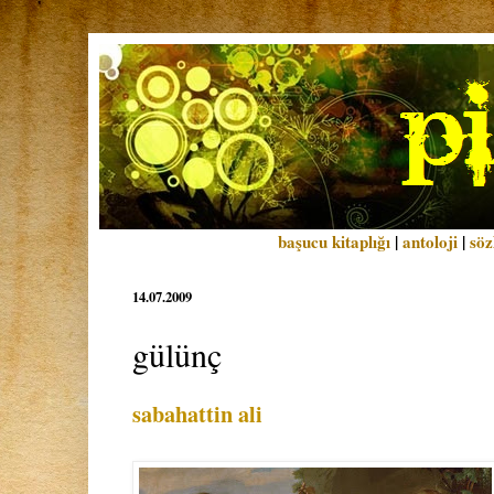
başucu kitaplığı
|
antoloji
|
söz
14.07.2009
gülünç
sabahattin ali