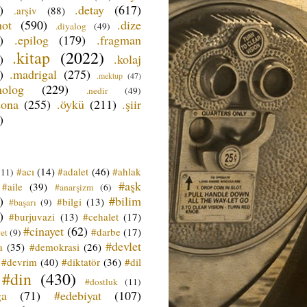
)
.detay
(617)
.arşiv
(88)
not
(590)
.dize
.diyalog
(49)
)
.epilog
(179)
.fragman
.kitap
(2022)
)
.kolaj
)
.madrigal
(275)
.mektup
(47)
nolog
(229)
.nedir
(49)
sona
(255)
.öykü
(211)
.şiir
)
#acı
(14)
#adalet
(46)
#ahlak
(11)
#aşk
#aile
(39)
#anarşizm
(6)
)
#bilim
#bilgi
(13)
#başarı
(9)
)
#burjuvazi
(13)
#cehalet
(17)
#cinayet
(62)
#darbe
(17)
et
(9)
#devlet
a
(35)
#demokrasi
(26)
#devrim
(40)
#diktatör
(36)
#dil
#din
(430)
#dostluk
(11)
ğa
(71)
#edebiyat
(107)