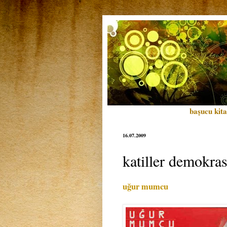
başucu kita
16.07.2009
katiller demokrasi
uğur mumcu