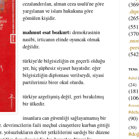
cezalandırılan, alman ceza usulü'ne göre
(369
.dip
yargılanan ve islam hukukuna göre
(265
gömülen kişidir.
(551
mahmut esat bozkurt:
demokrasinin
(370
nasibi, irticanın elinde oyuncak olmak
.mo
değildir.
.per
(542
türkiye'de bilgisizliğin en geçerli olduğu
yer, hiç şüphesiz siyaset hayatıdır. eğer
TEMA
bilgisizliğin diploması verilseydi, siyasi
#abd
partilerimiz birer okul olurdu.
(24)
(181
türkiye azgelişmiş değil, geri bırakılmış
(106
bir ülkedir.
#cesar
#deh
(90)
insanlara can güvenliği sağlayamamış bir
 devrimcilerin faili meçhul cinayetlere kurban gittiği
(30)
 yolsuzlukların devlet yetkililerini sardığı bir düzene
#do