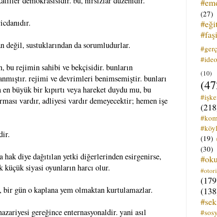
tiller demokrasisidir. bu, hırsızlar düzenidir.
#em
(27)
icdanıdır.
#eği
#faş
n değil, sustuklarından da sorumludurlar.
#ger
#ideo
, bu rejimin sahibi ve bekçisidir. bunların
(10)
nanmıştır. rejimi ve devrimleri benimsemiştir. bunları
(47
 en büyük bir kıpırtı veya hareket duydu mu, bu
#işk
rması vardır, adliyesi vardır demeyecektir; hemen işe
(218
#kom
#köyl
dir.
(19)
(30)
 hak diye dağıtılan yetki diğerlerinden esirgenirse,
#ok
 küçük siyasi oyunların harcı olur.
#otori
(179
r, bir gün o kaplana yem olmaktan kurtulamazlar.
(138
#sek
zariyesi gereğince enternasyonaldir. yani asıl
#sos