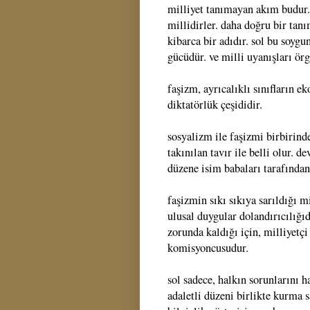
milliyet tanımayan akım budur. 
millidirler. daha doğru bir tan
kibarca bir adıdır. sol bu soygu
gücüdür. ve milli uyanışları örg
faşizm, ayrıcalıklı sınıfların 
diktatörlük çeşididir.
sosyalizm ile faşizmi birbirind
takınılan tavır ile belli olur. 
düzene isim babaları tarafından 
faşizmin sıkı sıkıya sarıldığı m
ulusal duygular dolandırıcılığıd
zorunda kaldığı için, milliyetç
komisyoncusudur.
sol sadece, halkın sorunlarını 
adaletli düzeni birlikte kurma 