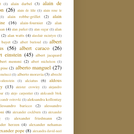
alain de
alain darbel
(3)
t
(1)
on
(26)
alain de lille
(1)
alain rene le
alain
alain robbe-grillet
(2)
(1)
ine
(16)
alain-fournier
(2)
alan
man
(4)
alan
alan parker
(1)
alan sugar
(1)
(2)
alan watts
(4)
alasdair mcintyre
(1)
albert
t bayet
(2)
albert burloud
(1)
us
(56)
albert caraco
(26)
rt einstein
(45)
albert jacquard
lbert memmi
(2)
albert michelson
(1)
alberto manguel
(27)
 pine
(2)
alberto moravia
(3)
 melucci
(1)
albrecht
aldous
alciatus
(6)
llenstein
(1)
ey
(13)
aleister crowley
(1)
alejandro
ar
(1)
alejo carpentier
(1)
aleksandr blok
aleksandra kollontay
ksandr ostrovki
(1)
alessandro baricco
(2)
alessandro
oni
(6)
alexander cockburn
(1)
alexander
alexander friedmann
(2)
g
(1)
nder herzen
(4)
alexander nehamas
lexander pope
(8)
alexandra david-neel