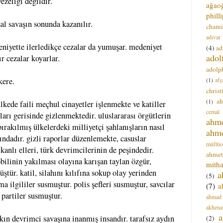
ezeliği değildir.
ağao
phill
al savaşın sonunda kazanılır.
chami
adıvar
niyette ilerledikçe cezalar da yumuşar. medeniyet
(4)
ad
adol
ır cezalar koyarlar.
adolph
(1)
afş
kere.
christ
a
(1)
lkede faili meçhul cinayetler işlenmekte ve katiller
cemal
arı gerisinde gizlenmektedir. uluslararası örgütlerin
ahm
ırakılmış ülkelerdeki milliyetçi şahlanışların nasıl
ahm
ndadır. gizli raporlar düzenlemekte, casuslar
müftüo
anlı elleri, türk devrimcilerinin de peşindedir.
ahmet
ilinin yakılması olayına karışan taylan özgür,
mitha
tür. katil, silahını kılıfına sokup olay yerinden
a
(5)
ma ilgililer susmuştur. polis şefleri susmuştur, savcılar
(7)
a
partiler susmuştur.
ahmad
akhena
a
lkın devrimci savaşına inanmış insandır. tarafsız aydın
(2)