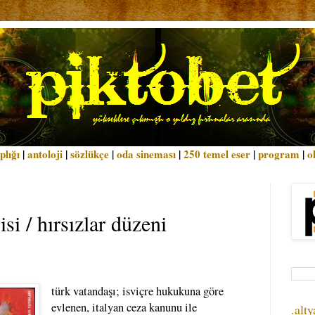
plığı
|
antoloji
|
sözlükçe
|
oda sineması
|
250 temel eser
|
program
|
o
si / hırsızlar düzeni
türk vatandaşı; isviçre hukukuna göre
evlenen, italyan ceza kanunu ile
.alty