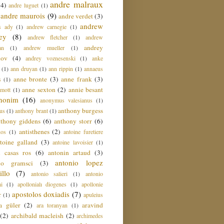
andre malraux
(4)
andre luguet
(1)
andre maurois
(9)
andre verdet
(3)
andrew
s ady
(1)
andrew carnegie
(1)
ey
(8)
andrew fletcher
(1)
andrew
andrey
an
(1)
andrew mueller
(1)
nov
(4)
andrey voznesenski
(1)
anke
(1)
ann druyan
(1)
ann rippin
(1)
annaeus
anne bronte
(3)
anne frank
(3)
s
(1)
anne sexton
(2)
annie besant
amott
(1)
nonim
(16)
anonymus valesianus
(1)
anthony burgess
us
(1)
anthony brant
(1)
nthony giddens
(6)
anthony storr
(6)
antisthenes
(2)
nos
(1)
antoine furetiere
toine galland
(3)
antoine lavoisier
(1)
i casas ros
(6)
antonin artaud
(3)
antonio lopez
io gramsci
(3)
llo
(7)
antonio salieri
(1)
antonio
hi
(1)
apollonialı diogenes
(1)
apollonie
apostolos doxiadis
(7)
r
(1)
apuleius
a güler
(2)
aravind
ara toranyan
(1)
(2)
archibald macleish
(2)
archimedes