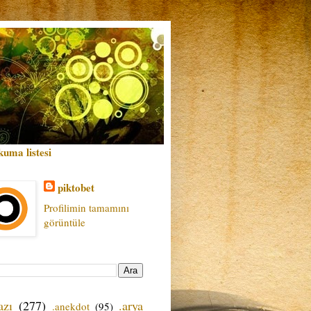
kuma listesi
piktobet
Profilimin tamamını
görüntüle
azı
(277)
.arya
.anekdot
(95)