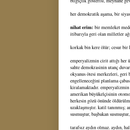
bilgiçlik gösterisi, meyhane gev
her demokratik aşama, bir siyas
nihat erim:
bir memleket mede
itibarıyla geri olan milletler ağ
korkak bin kere ölür; cesur bir 
emperyalizmin cirit attığı her ü
sahte demokrasinin utanç duvarl
okyanus ötesi merkezleri, geri b
engelleneceğini planlama çabası
kiralamaktadır. emperyalizmin k
amerikan büyükelçisinin otomob
herkesin gözü önünde öldürülmüş
uzaklaşmıştır. katil tanınmış; a
susmuştur, başbakan susmuştur, 
tarafsız aydın olmaz. aydın, ha