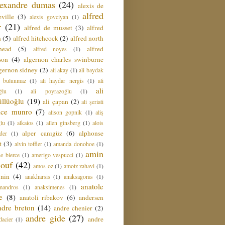
lexandre dumas
(24)
alexis de
alfred
ville
(3)
alexis govciyan
(1)
r
(21)
alfred de musset
(3)
alfred
n
(5)
alfred hitchcock
(2)
alfred north
head
(5)
alfred
alfred noyes
(1)
son
(4)
algernon charles swinburne
gernon sidney
(2)
ali akay
(1)
ali baydak
i bulunmaz
(1)
ali haydar nergis
(1)
ali
ali
ğlu
(1)
ali poyrazoğlu
(1)
üllüoğlu
(19)
ali çapan
(2)
ali şeriati
lice munro
(7)
alison gopnik
(1)
aliş
ğlu
(1)
alkaios
(1)
allen ginsberg
(1)
alois
alper canıgüz
(6)
alphonse
der
(1)
t
(3)
alvin toffler
(1)
amanda donohoe
(1)
amin
e bierce
(1)
amerigo vespucci
(1)
ouf
(42)
amos oz
(1)
amotz zahavi
(1)
 nin
(4)
anakharsis
(1)
anaksagoras
(1)
anatole
mandros
(1)
anaksimenes
(1)
e
(8)
anatoli ribakov
(6)
andersen
ndre breton
(14)
andre chenier
(2)
andre gide
(27)
andre
dacier
(1)