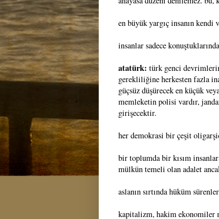
anayasa düzeni denilemez. bu, ka
en büyük yargıç insanın kendi v
insanlar sadece konuştuklarında
atatürk:
türk genci devrimlerin
gerekliliğine herkesten fazla i
güçsüz düşürecek en küçük veya
memleketin polisi vardır, janda
girişecektir.
her demokrasi bir çeşit oligarşi
bir toplumda bir kısım insanlara
mülkün temeli olan adalet ancak
aslanın sırtında hüküm sürenle
kapitalizm, hakim ekonomiler na