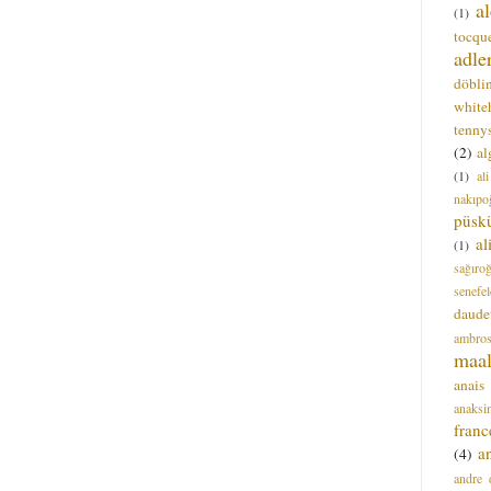
a
(1)
tocque
adle
döbli
white
tenny
(2)
al
(1)
al
nakıpo
püsk
a
(1)
sağıro
senefel
daude
ambros
maal
anais
anaksi
franc
a
(4)
andre 