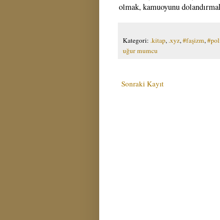
olmak, kamuoyunu dolandırmak
Kategori:
.kitap
,
.xyz
,
#faşizm
,
#pol
uğur mumcu
Sonraki Kayıt