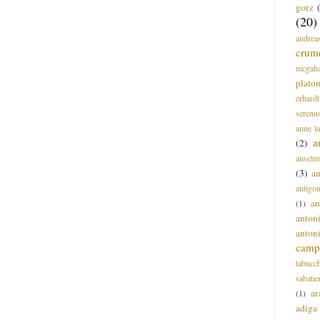
gorz
(20)
andrea
crum
mcgah
plato
erhardt
serenu
anne l
a
(2)
anselm
(3)
a
antigo
an
(1)
anton
anton
campi
tabucc
sabatie
ar
(1)
adiga