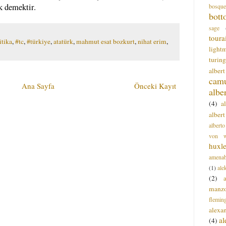
 demektir.
bosque
bott
sage
toura
itika
,
#tc
,
#türkiye
,
atatürk
,
mahmut esat bozkurt
,
nihat erim
,
light
turing
alber
cam
Ana Sayfa
Önceki Kayıt
albe
(4)
a
albert
alberto
von wa
huxl
amenab
(1)
ale
(2)
manz
flemin
alexa
a
(4)