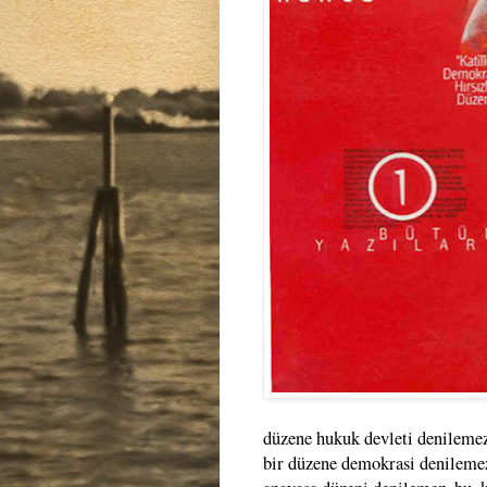
düzene hukuk devleti denilemez.
bir düzene demokrasi denilemez.