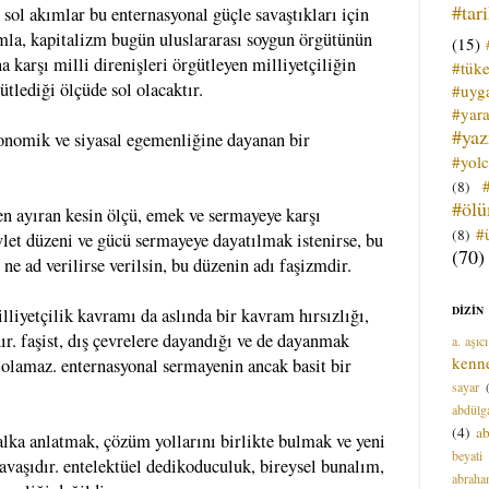
#tar
sol akımlar bu enternasyonal güçle savaştıkları için
ımla, kapitalizm bugün uluslararası soygun örgütünün
(15)
na karşı milli direnişleri örgütleyen milliyetçiliğin
#tük
ütlediği ölçüde sol olacaktır.
#uyga
#yara
#ya
ekonomik ve siyasal egemenliğine dayanan bir
#yol
(8)
#öl
en ayıran kesin ölçü, emek ve sermayeye karşı
#
(8)
devlet düzeni ve gücü sermayeye dayatılmak istenirse, bu
(70)
ne ad verilirse verilsin, bu düzenin adı faşizmdir.
DİZİN
illiyetçilik kavramı da aslında bir kavram hırsızlığı,
ır. faşist, dış çevrelere dayandığı ve de dayanmak
a. aşıcı
kenn
i olamaz. enternasyonal sermayenin ancak basit bir
sayar
abdülga
(4)
ab
halka anlatmak, çözüm yollarını birlikte bulmak ve yeni
beyati
savaşıdır. entelektüel dedikoduculuk, bireysel bunalım,
abrah