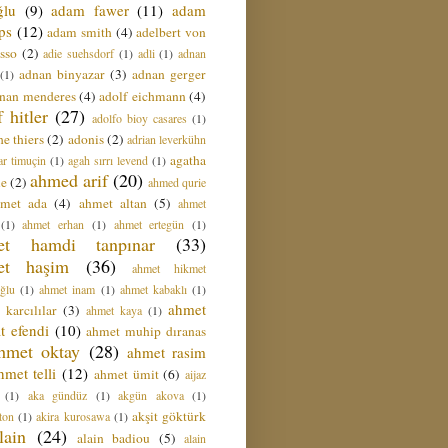
ğlu
(9)
adam fawer
(11)
adam
ips
(12)
adam smith
(4)
adelbert von
sso
(2)
adie suehsdorf
(1)
adli
(1)
adnan
adnan binyazar
(3)
adnan gerger
(1)
nan menderes
(4)
adolf eichmann
(4)
f hitler
(27)
adolfo bioy casares
(1)
e thiers
(2)
adonis
(2)
adrian leverkühn
agatha
ar timuçin
(1)
agah sırrı levend
(1)
ahmed arif
(20)
ie
(2)
ahmed qurie
hmet ada
(4)
ahmet altan
(5)
ahmet
(1)
ahmet erhan
(1)
ahmet ertegün
(1)
et hamdi tanpınar
(33)
et haşim
(36)
ahmet hikmet
ğlu
(1)
ahmet inam
(1)
ahmet kabaklı
(1)
ahmet
 karcılılar
(3)
ahmet kaya
(1)
t efendi
(10)
ahmet muhip dıranas
hmet oktay
(28)
ahmet rasim
hmet telli
(12)
ahmet ümit
(6)
aijaz
(1)
aka gündüz
(1)
akgün akova
(1)
akşit göktürk
ton
(1)
akira kurosawa
(1)
lain
(24)
alain badiou
(5)
alain