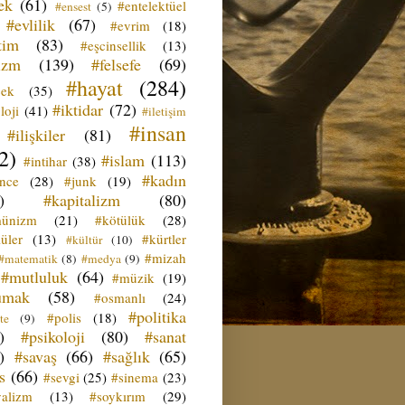
ek
(61)
#entelektüel
#ensest
(5)
#evlilik
(67)
#evrim
(18)
tim
(83)
#eşcinsellik
(13)
izm
(139)
#felsefe
(69)
#hayat
(284)
çek
(35)
#iktidar
(72)
loji
(41)
#iletişim
#insan
#ilişkiler
(81)
2)
#islam
(113)
#intihar
(38)
#kadın
ence
(28)
#junk
(19)
)
#kapitalizm
(80)
ünizm
(21)
#kötülük
(28)
üler
(13)
#kürtler
#kültür
(10)
#mizah
#matematik
(8)
#medya
(9)
#mutluluk
(64)
#müzik
(19)
umak
(58)
#osmanlı
(24)
#politika
#polis
(18)
te
(9)
)
#psikoloji
(80)
#sanat
)
#savaş
(66)
#sağlık
(65)
s
(66)
#sevgi
(25)
#sinema
(23)
yalizm
(13)
#soykırım
(29)