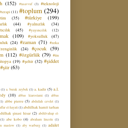
ih
(152)
#teknoloji
#tasavvuf
(3)
#toplum
(294)
#terapi
(11)
#türkiye
(199)
etim
(35)
rlık
(44)
#yalnızlık
(34)
tıcılık
(45)
#yayıncılık
(12)
zmak
(109)
#yoksulluk
(47)
#zaman
(71)
culuk
(24)
#zeka
#çocuk
(59)
#zenginlik
(24)
üm
(112)
#özgürlük
(79)
#ün
#şiddet
ütopya
(19)
#şehir
(32)
#şiir
(63)
a.l.
a. kadir
(5)
(1)
a. burak zeybek
(1)
edy
(10)
abbas kiarostami
(1)
abbas
abbe pierre
(5)
(1)
abdullah cevdet
(1)
abdülhak hamit tarhan
ffar el-hayati
(1)
dülhak şinasi hisar
(2)
abdülvahap el-
abe kobo
(4)
(1)
abraham lincoln
(1)
adalet
am maslow
(1)
aby warburg
(1)