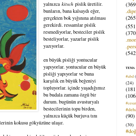
kitsch
(369
yalnızca
pislik üretilir.
.dip
bunların, bana kalsaydı eğer,
(265
gerçekten bok yığınına atılması
gerekirdi. ressamlar pislik
(551
resmediyorlar, besteciler pislik
(370
besteliyorlar, yazarlar pislik
.mo
.per
yazıyorlar.
(542
en büyük pisliği yontucular
yapıyorlar. yontucular en büyük
TEMA
pisliği yapıyorlar ve buna
#abd
karşılık en büyük beğeniyi
(24)
topluyorlar. içinde yaşadığımız
(181
bu budala zamana özgü bir
(106
durum. bugünün avusturyalı
#cesar
bestecilerinin topu birden,
#deh
(90)
yalnızca küçük burjuva tını
klerinin kokusu gökyüzüne ulaşır.
(30)
#do