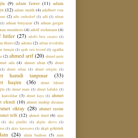
ğlu
(9)
adam fawer
(11)
adam
ips
(12)
adam smith
(4)
adelbert von
sso
(2)
adie suehsdorf
(1)
adli
(1)
adnan
adnan binyazar
(3)
adnan gerger
(1)
nan menderes
(4)
adolf eichmann
(4)
f hitler
(27)
adolfo bioy casares
(1)
e thiers
(2)
adonis
(2)
adrian leverkühn
agatha
ar timuçin
(1)
agah sırrı levend
(1)
ahmed arif
(20)
ie
(2)
ahmed qurie
hmet ada
(4)
ahmet altan
(5)
ahmet
(1)
ahmet erhan
(1)
ahmet ertegün
(1)
et hamdi tanpınar
(33)
et haşim
(36)
ahmet hikmet
ğlu
(1)
ahmet inam
(1)
ahmet kabaklı
(1)
ahmet
 karcılılar
(3)
ahmet kaya
(1)
t efendi
(10)
ahmet muhip dıranas
hmet oktay
(28)
ahmet rasim
hmet telli
(12)
ahmet ümit
(6)
aijaz
(1)
aka gündüz
(1)
akgün akova
(1)
akşit göktürk
ton
(1)
akira kurosawa
(1)
lain
(24)
alain badiou
(5)
alain