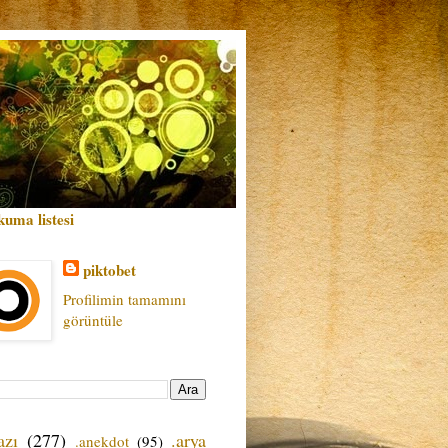
kuma listesi
piktobet
Profilimin tamamını
görüntüle
azı
(277)
.arya
.anekdot
(95)