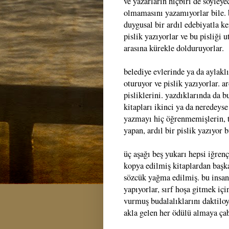
ve yazarların hiçbiri de söyleye
olmamasını yazamıyorlar bile. 
duygusal bir ardıl edebiyatla ke
pislik yazıyorlar ve bu pisliği
arasına kürekle dolduruyorlar.
belediye evlerinde ya da aylakl
oturuyor ve pislik yazıyorlar. a
pisliklerini. yazdıklarında da b
kitapları ikinci ya da neredeys
yazmayı hiç öğrenmemişlerin, 
yapan, ardıl bir pislik yazıyor 
üç aşağı beş yukarı hepsi iğren
kopya edilmiş kitaplardan başka 
sözcük yağma edilmiş. bu insanl
yapıyorlar, sırf hoşa gitmek içi
vurmuş budalalıklarını daktiloy
akla gelen her ödülü almaya çab