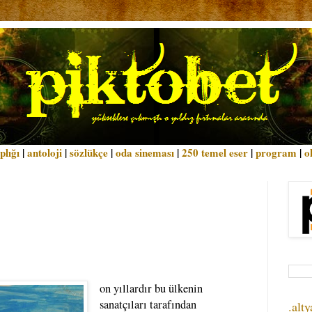
plığı
|
antoloji
|
sözlükçe
|
oda sineması
|
250 temel eser
|
program
|
o
on yıllardır bu ülkenin
sanatçıları tarafından
.alty