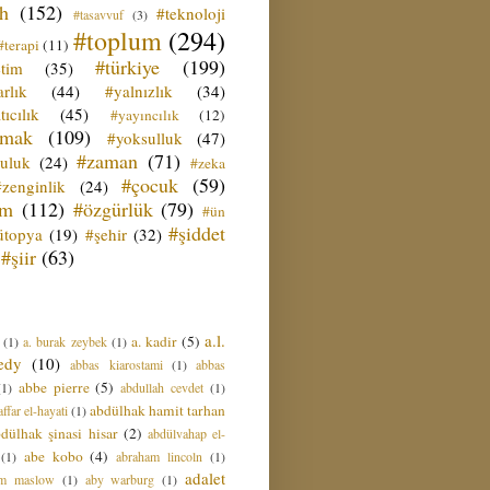
ih
(152)
#teknoloji
#tasavvuf
(3)
#toplum
(294)
#terapi
(11)
#türkiye
(199)
etim
(35)
rlık
(44)
#yalnızlık
(34)
tıcılık
(45)
#yayıncılık
(12)
zmak
(109)
#yoksulluk
(47)
#zaman
(71)
culuk
(24)
#zeka
#çocuk
(59)
#zenginlik
(24)
üm
(112)
#özgürlük
(79)
#ün
#şiddet
ütopya
(19)
#şehir
(32)
#şiir
(63)
a.l.
a. kadir
(5)
(1)
a. burak zeybek
(1)
edy
(10)
abbas kiarostami
(1)
abbas
abbe pierre
(5)
(1)
abdullah cevdet
(1)
abdülhak hamit tarhan
ffar el-hayati
(1)
dülhak şinasi hisar
(2)
abdülvahap el-
abe kobo
(4)
(1)
abraham lincoln
(1)
adalet
am maslow
(1)
aby warburg
(1)