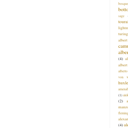
bosque
bott
sage
toura
light
turing
alber
cam
albe
(4)
a
albert
alberto
von wa
huxl
amenab
(1)
ale
(2)
manz
flemin
alexa
a
(4)