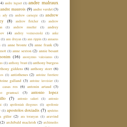
andre malraux
(4)
andre luguet
(1)
andre maurois
(9)
andre verdet
(3)
andrew
s ady
(1)
andrew carnegie
(1)
ey
(8)
andrew fletcher
(1)
andrew
andrey
an
(1)
andrew mueller
(1)
nov
(4)
andrey voznesenski
(1)
anke
(1)
ann druyan
(1)
ann rippin
(1)
annaeus
anne bronte
(3)
anne frank
(3)
s
(1)
anne sexton
(2)
annie besant
amott
(1)
nonim
(16)
anonymus valesianus
(1)
anthony burgess
us
(1)
anthony brant
(1)
nthony giddens
(6)
anthony storr
(6)
antisthenes
(2)
nos
(1)
antoine furetiere
toine galland
(3)
antoine lavoisier
(1)
i casas ros
(6)
antonin artaud
(3)
antonio lopez
io gramsci
(3)
llo
(7)
antonio salieri
(1)
antonio
hi
(1)
apollonialı diogenes
(1)
apollonie
apostolos doxiadis
(7)
r
(1)
apuleius
a güler
(2)
aravind
ara toranyan
(1)
(2)
archibald macleish
(2)
archimedes