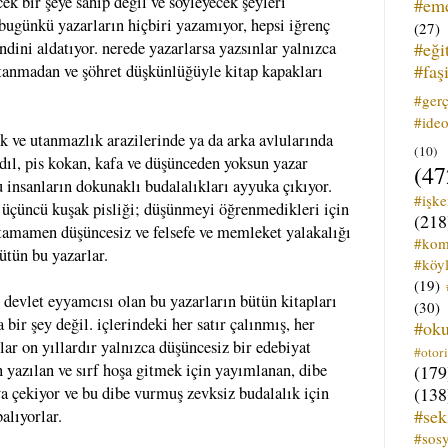
cek bir şeye sahip değil ve söyleyecek şeyleri
#em
bugünkü yazarların hiçbiri yazamıyor, hepsi iğrenç
(27)
#eği
ndini aldatıyor. nerede yazarlarsa yazsınlar yalnızca
#faş
 utanmadan ve şöhret düşkünlüğüyle kitap kapakları
#ger
#ideo
ık ve utanmazlık arazilerinde ya da arka avlularında
(10)
rdıl, pis kokan, kafa ve düşünceden yoksun yazar
(47
u insanların dokunaklı budalalıkları ayyuka çıkıyor.
#işk
e üçüncü kuşak pisliği; düşünmeyi öğrenmedikleri için
(218
tamamen düşüncesiz ve felsefe ve memleket yalakalığı
#kom
bütün bu yazarlar.
#köyl
(19)
ç devlet eyyamcısı olan bu yazarların bütün kitapları
(30)
bir şey değil. içlerindeki her satır çalınmış, her
#ok
ar on yıllardır yalnızca düşüncesiz bir edebiyat
#otori
n yazılan ve sırf hoşa gitmek için yayımlanan, dibe
(179
(138
a çekiyor ve bu dibe vurmuş zevksiz budalalık için
#sek
alıyorlar.
#sos