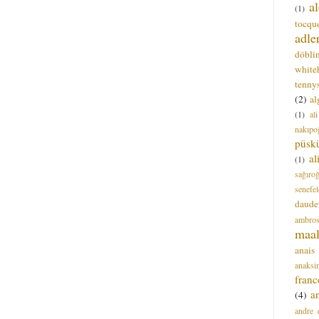
a
(1)
tocque
adle
döbli
white
tenny
(2)
al
(1)
al
nakıpo
püsk
a
(1)
sağıro
senefel
daude
ambros
maal
anais
anaksi
franc
a
(4)
andre 