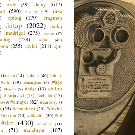
)
.detay
(617)
.arşiv
(88)
not
(590)
.dize
.diyalog
(49)
)
.epilog
(179)
.fragman
.kitap
(2022)
)
.kolaj
)
.madrigal
(275)
.mektup
(47)
nolog
(229)
.nedir
(49)
sona
(255)
.öykü
(211)
.şiir
)
#acı
(14)
#adalet
(46)
#ahlak
(11)
#aşk
#aile
(39)
#anarşizm
(6)
)
#bilim
#bilgi
(13)
#başarı
(9)
)
#burjuvazi
(13)
#cehalet
(17)
#cinayet
(62)
#darbe
(17)
et
(9)
#devlet
a
(35)
#demokrasi
(26)
#devrim
(40)
#diktatör
(36)
#dil
#din
(430)
#dostluk
(11)
ğa
(71)
#edebiyat
(107)