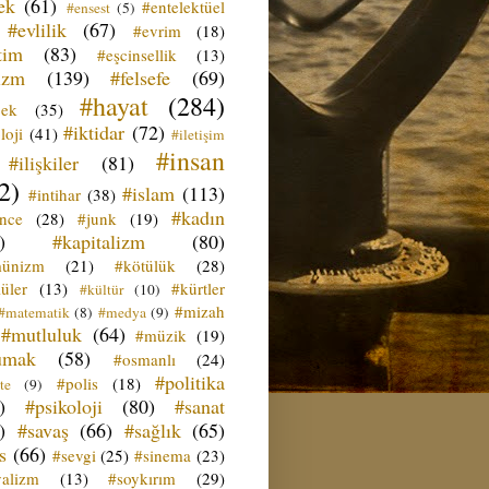
ek
(61)
#entelektüel
#ensest
(5)
#evlilik
(67)
#evrim
(18)
tim
(83)
#eşcinsellik
(13)
izm
(139)
#felsefe
(69)
#hayat
(284)
çek
(35)
#iktidar
(72)
loji
(41)
#iletişim
#insan
#ilişkiler
(81)
2)
#islam
(113)
#intihar
(38)
#kadın
ence
(28)
#junk
(19)
)
#kapitalizm
(80)
ünizm
(21)
#kötülük
(28)
üler
(13)
#kürtler
#kültür
(10)
#mizah
#matematik
(8)
#medya
(9)
#mutluluk
(64)
#müzik
(19)
umak
(58)
#osmanlı
(24)
#politika
#polis
(18)
te
(9)
)
#psikoloji
(80)
#sanat
)
#savaş
(66)
#sağlık
(65)
s
(66)
#sevgi
(25)
#sinema
(23)
yalizm
(13)
#soykırım
(29)