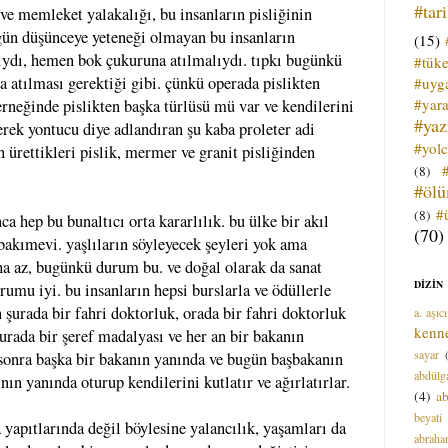
#tar
 ve memleket yalakalığı, bu insanların pisliğinin
zgün düşünceye yeteneği olmayan bu insanların
(15)
ıydı, hemen bok çukuruna atılmalıydı. tıpkı bugünkü
#tük
 atılması gerektiği gibi. çünkü operada pislikten
#uyga
#yara
rneğinde pislikten başka türlüsü mü var ve kendilerini
#ya
rek yontucu diye adlandıran şu kaba proleter adi
#yol
 ürettikleri pislik, mermer ve granit pisliğinden
(8)
#öl
#
(8)
a hep bu bunaltıcı orta kararlılık. bu ülke bir akıl
(70)
 bakımevi. yaşlıların söyleyecek şeyleri yok ama
ha az, bugünkü durum bu. ve doğal olarak da sanat
DİZİN
rumu iyi. bu insanların hepsi burslarla ve ödüllerle
 şurada bir fahri doktorluk, orada bir fahri doktorluk
a. aşıcı
kenn
burada bir şeref madalyası ve her an bir bakanın
sayar
 sonra başka bir bakanın yanında ve bugün başbakanın
abdülga
ın yanında oturup kendilerini kutlatır ve ağırlatırlar.
(4)
ab
beyati
 yapıtlarında değil böylesine yalancılık, yaşamları da
abrah