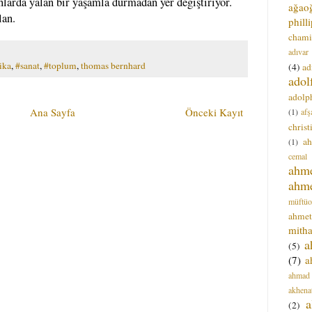
onlarda yalan bir yaşamla durmadan yer değiştiriyor.
ağao
lan.
phill
chami
adıvar
ika
,
#sanat
,
#toplum
,
thomas bernhard
(4)
ad
adol
adolph
Ana Sayfa
Önceki Kayıt
(1)
afş
christ
a
(1)
cemal
ahm
ahm
müftüo
ahmet
mitha
a
(5)
(7)
a
ahmad
akhena
a
(2)