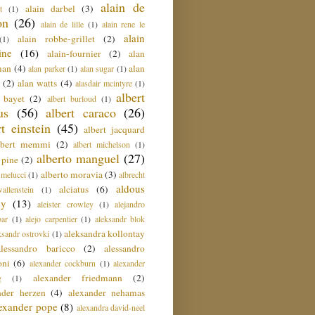
alain de
alain darbel
(3)
t
(1)
on
(26)
alain de lille
(1)
alain rene le
alain
alain robbe-grillet
(2)
(1)
ine
(16)
alain-fournier
(2)
alan
man
(4)
alan
alan parker
(1)
alan sugar
(1)
(2)
alan watts
(4)
alasdair mcintyre
(1)
albert
t bayet
(2)
albert burloud
(1)
us
(56)
albert caraco
(26)
rt einstein
(45)
albert jacquard
lbert memmi
(2)
albert michelson
(1)
alberto manguel
(27)
 pine
(2)
alberto moravia
(3)
 melucci
(1)
albrecht
aldous
alciatus
(6)
llenstein
(1)
ey
(13)
aleister crowley
(1)
alejandro
ar
(1)
alejo carpentier
(1)
aleksandr blok
aleksandra kollontay
ksandr ostrovki
(1)
alessandro baricco
(2)
alessandro
oni
(6)
alexander cockburn
(1)
alexander
alexander friedmann
(2)
g
(1)
nder herzen
(4)
alexander nehamas
lexander pope
(8)
alexandra david-neel