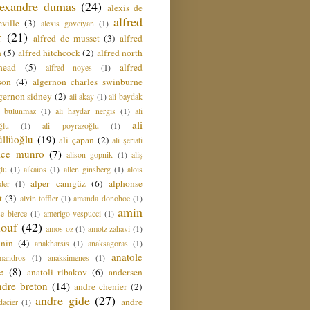
lexandre dumas
(24)
alexis de
alfred
ville
(3)
alexis govciyan
(1)
r
(21)
alfred de musset
(3)
alfred
n
(5)
alfred hitchcock
(2)
alfred north
head
(5)
alfred
alfred noyes
(1)
son
(4)
algernon charles swinburne
gernon sidney
(2)
ali akay
(1)
ali baydak
i bulunmaz
(1)
ali haydar nergis
(1)
ali
ali
ğlu
(1)
ali poyrazoğlu
(1)
üllüoğlu
(19)
ali çapan
(2)
ali şeriati
lice munro
(7)
alison gopnik
(1)
aliş
ğlu
(1)
alkaios
(1)
allen ginsberg
(1)
alois
alper canıgüz
(6)
alphonse
der
(1)
t
(3)
alvin toffler
(1)
amanda donohoe
(1)
amin
e bierce
(1)
amerigo vespucci
(1)
ouf
(42)
amos oz
(1)
amotz zahavi
(1)
 nin
(4)
anakharsis
(1)
anaksagoras
(1)
anatole
mandros
(1)
anaksimenes
(1)
e
(8)
anatoli ribakov
(6)
andersen
ndre breton
(14)
andre chenier
(2)
andre gide
(27)
andre
dacier
(1)