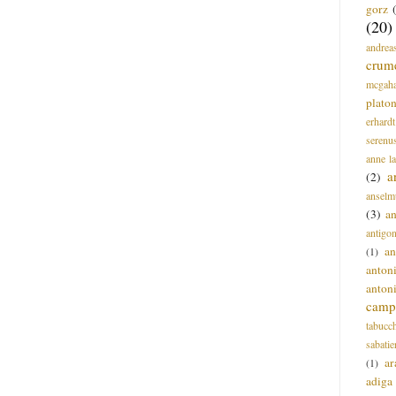
gorz
(20)
andrea
crum
mcgah
plato
erhardt
serenu
anne l
a
(2)
anselm
(3)
a
antigo
an
(1)
anton
anton
campi
tabucc
sabatie
ar
(1)
adiga