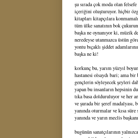
şu sırada çok moda olan felsefe
içeriğini oluşturuyor. hiçbir ö
kitapları kitapçılara konmamal
tüm ülke sanatının bok çukuruna
başka ne oynanıyor ki, müzik de
neredeyse utanmazca üstün göre
yontu bıçaklı şiddet adamlarının
başka ne ki!
korkunç bu, yarım yüzyıl boyunc
hastanesi olsaydı bari; ama bir
gençlerin söyleyecek şeyleri da
yapan bu insanların hepsinin du
tıka basa dolduruluyor ve her an
ve şurada bir şeref madalyası, 
yanında oturmalar ve kısa süre
yanında ve yarın meclis başkanın
bugünün sanatçılarının yalnızca