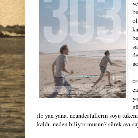
ve
bu
ol
ka
be
sa
d
ge
c
ça
ya
gü
ile yan yana. neandertallerin soyu tüke
kaldı. neden biliyor musun? sürek avı sa