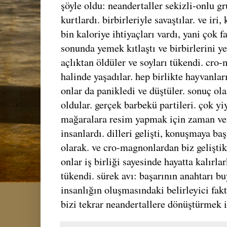
şöyle oldu: neandertaller sekizli-onlu g
kurtlardı. birbirleriyle savaştılar. ve iri,
bin kaloriye ihtiyaçları vardı, yani çok f
sonunda yemek kıtlaştı ve birbirlerini y
açlıktan öldüler ve soyları tükendi. cro
halinde yaşadılar. hep birlikte hayvanla
onlar da panikledi ve düştüler. sonuç ola
oldular. gerçek barbekü partileri. çok y
mağaralara resim yapmak için zaman verd
insanlardı. dilleri gelişti, konuşmaya ba
olarak. ve cro-magnonlardan biz geliştik
onlar iş birliği sayesinde hayatta kalırl
tükendi. sürek avı: başarının anahtarı bu
insanlığın oluşmasındaki belirleyici fakt
bizi tekrar neandertallere dönüştürmek is