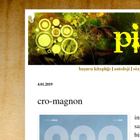
başucu kitaplığı
|
antoloji
|
söz
4.01.2019
cro-magnon
in
sa
bi