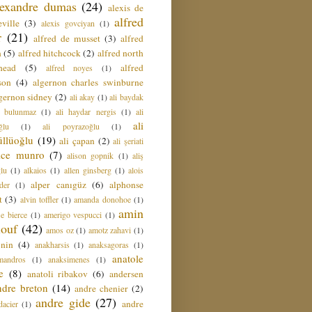
lexandre dumas
(24)
alexis de
alfred
ville
(3)
alexis govciyan
(1)
r
(21)
alfred de musset
(3)
alfred
n
(5)
alfred hitchcock
(2)
alfred north
head
(5)
alfred
alfred noyes
(1)
son
(4)
algernon charles swinburne
gernon sidney
(2)
ali akay
(1)
ali baydak
i bulunmaz
(1)
ali haydar nergis
(1)
ali
ali
ğlu
(1)
ali poyrazoğlu
(1)
üllüoğlu
(19)
ali çapan
(2)
ali şeriati
lice munro
(7)
alison gopnik
(1)
aliş
ğlu
(1)
alkaios
(1)
allen ginsberg
(1)
alois
alper canıgüz
(6)
alphonse
der
(1)
t
(3)
alvin toffler
(1)
amanda donohoe
(1)
amin
e bierce
(1)
amerigo vespucci
(1)
ouf
(42)
amos oz
(1)
amotz zahavi
(1)
 nin
(4)
anakharsis
(1)
anaksagoras
(1)
anatole
mandros
(1)
anaksimenes
(1)
e
(8)
anatoli ribakov
(6)
andersen
ndre breton
(14)
andre chenier
(2)
andre gide
(27)
andre
dacier
(1)