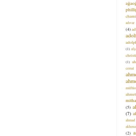
ağao
phill
chami
adıvar
(4)
ad
adol
adolph
(1)
afş
christ
a
(1)
cemal
ahm
ahm
müftüo
ahmet
mitha
a
(5)
(7)
a
ahmad
akhena
a
(2)