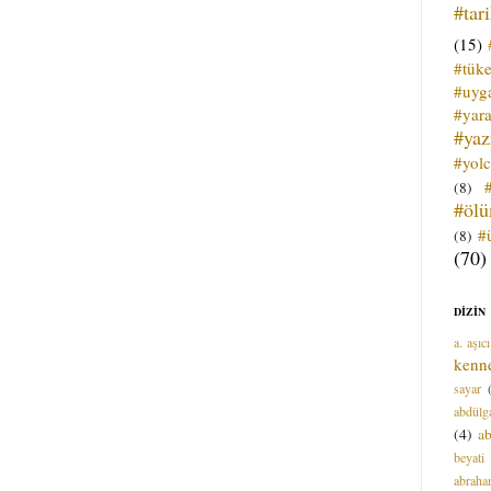
#tar
(15)
#tük
#uyga
#yara
#ya
#yol
(8)
#öl
#
(8)
(70)
DİZİN
a. aşıcı
kenn
sayar
abdülga
(4)
ab
beyati
abrah