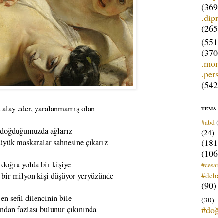
(369
.dip
(265
(551
(370
.mo
.per
(542
a alay eder, yaralanmamış olan
TEMA
#abd
doğduğumuzda ağlarız
(24)
(181
üyük maskaralar sahnesine çıkarız
(106
doğru yolda bir kişiye
#cesar
#deh
 bir milyon kişi düşüyor yeryüzünde
(90)
en sefil dilencinin bile
(30)
#do
ından fazlası bulunur çıkınında