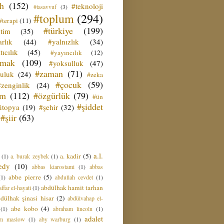
ih
(152)
#teknoloji
#tasavvuf
(3)
#toplum
(294)
#terapi
(11)
#türkiye
(199)
etim
(35)
rlık
(44)
#yalnızlık
(34)
tıcılık
(45)
#yayıncılık
(12)
zmak
(109)
#yoksulluk
(47)
#zaman
(71)
culuk
(24)
#zeka
#çocuk
(59)
#zenginlik
(24)
üm
(112)
#özgürlük
(79)
#ün
#şiddet
ütopya
(19)
#şehir
(32)
#şiir
(63)
a.l.
a. kadir
(5)
(1)
a. burak zeybek
(1)
edy
(10)
abbas kiarostami
(1)
abbas
abbe pierre
(5)
(1)
abdullah cevdet
(1)
abdülhak hamit tarhan
ffar el-hayati
(1)
dülhak şinasi hisar
(2)
abdülvahap el-
abe kobo
(4)
(1)
abraham lincoln
(1)
adalet
am maslow
(1)
aby warburg
(1)