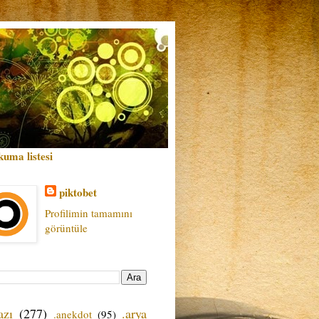
kuma listesi
piktobet
Profilimin tamamını
görüntüle
azı
(277)
.arya
.anekdot
(95)