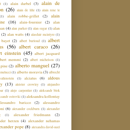
alain de
alain darbel
(3)
t
(1)
on
(26)
alain de lille
(1)
alain rene le
alain
alain robbe-grillet
(2)
(1)
ine
(16)
alain-fournier
(2)
alan
man
(4)
alan
alan parker
(1)
alan sugar
(1)
(2)
alan watts
(4)
alasdair mcintyre
(1)
albert
t bayet
(2)
albert burloud
(1)
us
(56)
albert caraco
(26)
rt einstein
(45)
albert jacquard
lbert memmi
(2)
albert michelson
(1)
alberto manguel
(27)
 pine
(2)
alberto moravia
(3)
 melucci
(1)
albrecht
aldous
alciatus
(6)
llenstein
(1)
ey
(13)
aleister crowley
(1)
alejandro
ar
(1)
alejo carpentier
(1)
aleksandr blok
aleksandra kollontay
ksandr ostrovki
(1)
alessandro baricco
(2)
alessandro
oni
(6)
alexander cockburn
(1)
alexander
alexander friedmann
(2)
g
(1)
nder herzen
(4)
alexander nehamas
lexander pope
(8)
alexandra david-neel