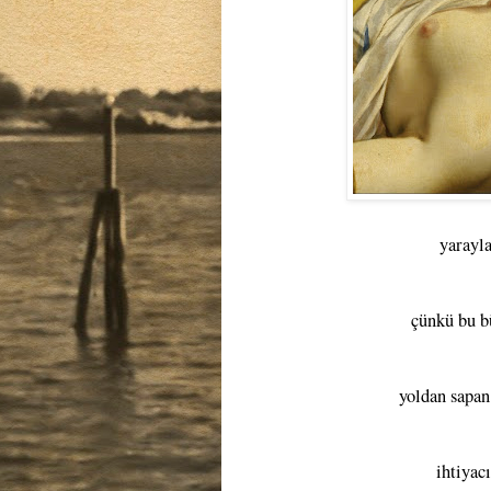
yarayl
çünkü bu b
yoldan sapan
ihtiyac