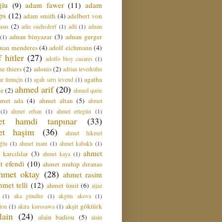
ğlu
(9)
adam fawer
(11)
adam
ips
(12)
adam smith
(4)
adelbert von
sso
(2)
adie suehsdorf
(1)
adli
(1)
adnan
adnan binyazar
(3)
adnan gerger
(1)
nan menderes
(4)
adolf eichmann
(4)
f hitler
(27)
adolfo bioy casares
(1)
e thiers
(2)
adonis
(2)
adrian leverkühn
agatha
ar timuçin
(1)
agah sırrı levend
(1)
ahmed arif
(20)
ie
(2)
ahmed qurie
hmet ada
(4)
ahmet altan
(5)
ahmet
(1)
ahmet erhan
(1)
ahmet ertegün
(1)
et hamdi tanpınar
(33)
et haşim
(36)
ahmet hikmet
ğlu
(1)
ahmet inam
(1)
ahmet kabaklı
(1)
ahmet
 karcılılar
(3)
ahmet kaya
(1)
t efendi
(10)
ahmet muhip dıranas
hmet oktay
(28)
ahmet rasim
hmet telli
(12)
ahmet ümit
(6)
aijaz
(1)
aka gündüz
(1)
akgün akova
(1)
akşit göktürk
ton
(1)
akira kurosawa
(1)
lain
(24)
alain badiou
(5)
alain