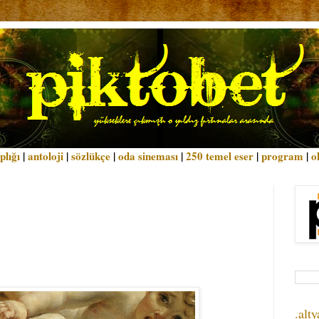
plığı
|
antoloji
|
sözlükçe
|
oda sineması
|
250 temel eser
|
program
|
o
.alty