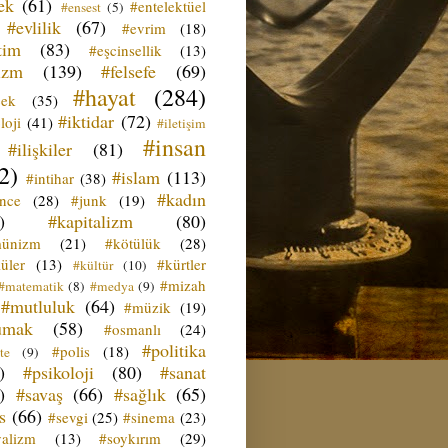
ek
(61)
#entelektüel
#ensest
(5)
#evlilik
(67)
#evrim
(18)
tim
(83)
#eşcinsellik
(13)
izm
(139)
#felsefe
(69)
#hayat
(284)
çek
(35)
#iktidar
(72)
loji
(41)
#iletişim
#insan
#ilişkiler
(81)
2)
#islam
(113)
#intihar
(38)
#kadın
ence
(28)
#junk
(19)
)
#kapitalizm
(80)
ünizm
(21)
#kötülük
(28)
üler
(13)
#kürtler
#kültür
(10)
#mizah
#matematik
(8)
#medya
(9)
#mutluluk
(64)
#müzik
(19)
umak
(58)
#osmanlı
(24)
#politika
#polis
(18)
te
(9)
)
#psikoloji
(80)
#sanat
)
#savaş
(66)
#sağlık
(65)
s
(66)
#sevgi
(25)
#sinema
(23)
yalizm
(13)
#soykırım
(29)