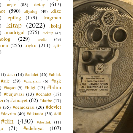
)
.detay
(617)
.arşiv
(88)
not
(590)
.dize
.diyalog
(49)
)
.epilog
(179)
.fragman
.kitap
(2022)
)
.kolaj
)
.madrigal
(275)
.mektup
(47)
nolog
(229)
.nedir
(49)
sona
(255)
.öykü
(211)
.şiir
)
#acı
(14)
#adalet
(46)
#ahlak
(11)
#aşk
#aile
(39)
#anarşizm
(6)
)
#bilim
#bilgi
(13)
#başarı
(9)
)
#burjuvazi
(13)
#cehalet
(17)
#cinayet
(62)
#darbe
(17)
et
(9)
#devlet
a
(35)
#demokrasi
(26)
#devrim
(40)
#diktatör
(36)
#dil
#din
(430)
#dostluk
(11)
ğa
(71)
#edebiyat
(107)