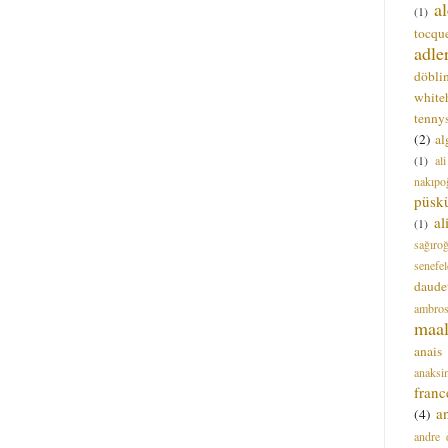
a
(1)
tocque
adle
döbli
white
tenny
(2)
al
(1)
al
nakıpo
püsk
a
(1)
sağıro
senefel
daude
ambros
maal
anais
anaksi
franc
a
(4)
andre 