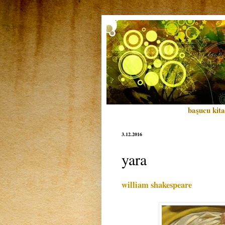
başucu kita
3.12.2016
yara
william shakespeare