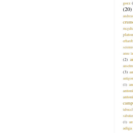
gorz
(20)
andrea
crum
mcgah
plato
erhardt
serenu
anne l
a
(2)
anselm
(3)
a
antigo
an
(1)
anton
anton
campi
tabucc
sabatie
ar
(1)
adiga