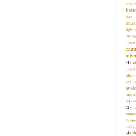
bosque
bott
sage
toura
light
turing
alber
cam
albe
(4)
a
albert
alberto
von wa
huxl
amenab
(1)
ale
(2)
manz
flemin
alexa
a
(4)