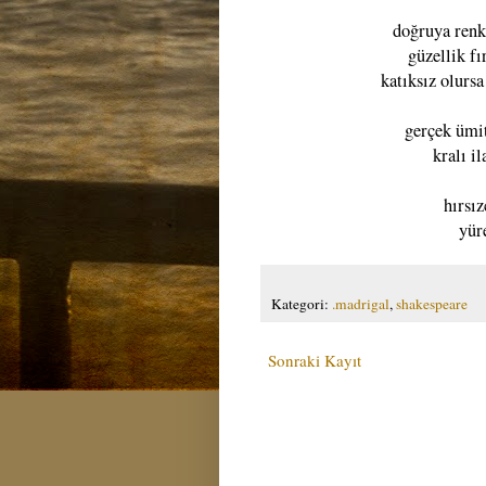
doğruya renk
güzellik f
katıksız olur
gerçek ümit
kralı i
hırsı
yür
Kategori:
.madrigal
,
shakespeare
Sonraki Kayıt