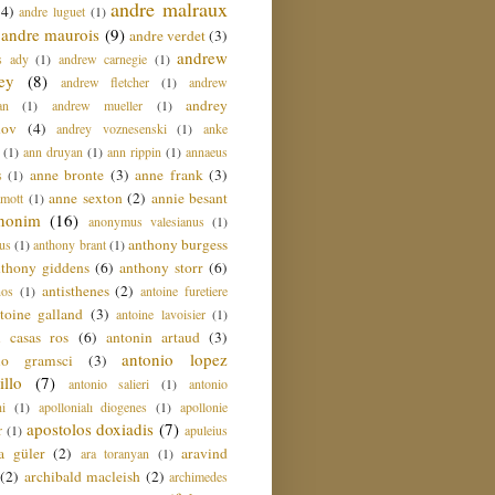
andre malraux
(4)
andre luguet
(1)
andre maurois
(9)
andre verdet
(3)
andrew
s ady
(1)
andrew carnegie
(1)
ey
(8)
andrew fletcher
(1)
andrew
andrey
an
(1)
andrew mueller
(1)
nov
(4)
andrey voznesenski
(1)
anke
(1)
ann druyan
(1)
ann rippin
(1)
annaeus
anne bronte
(3)
anne frank
(3)
s
(1)
anne sexton
(2)
annie besant
amott
(1)
nonim
(16)
anonymus valesianus
(1)
anthony burgess
us
(1)
anthony brant
(1)
nthony giddens
(6)
anthony storr
(6)
antisthenes
(2)
nos
(1)
antoine furetiere
toine galland
(3)
antoine lavoisier
(1)
i casas ros
(6)
antonin artaud
(3)
antonio lopez
io gramsci
(3)
llo
(7)
antonio salieri
(1)
antonio
hi
(1)
apollonialı diogenes
(1)
apollonie
apostolos doxiadis
(7)
r
(1)
apuleius
a güler
(2)
aravind
ara toranyan
(1)
(2)
archibald macleish
(2)
archimedes