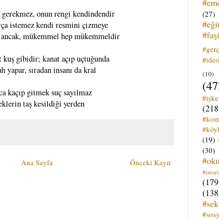
#em
 gerekmez, onun rengi kendindendir
(27)
#eği
ırça istemez kendi resmini çizmeye
#faş
sa ancak, mükemmel hep mükemmeldir
#ger
 kuş gibidir; kanat açıp uçtuğunda
#ideo
lah yapar, sıradan insanı da kral
(10)
(47
zca kaçıp gitmek suç sayılmaz
#işk
eklerin taş kesildiği yerden
(218
#kom
#köyl
(19)
(30)
#ok
Ana Sayfa
Önceki Kayıt
#otori
(179
(138
#sek
#sos