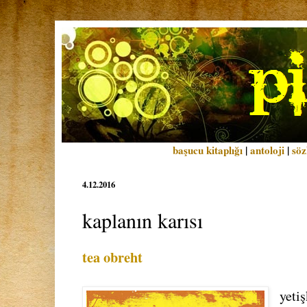
başucu kitaplığı
|
antoloji
|
söz
4.12.2016
kaplanın karısı
tea obreht
yeti