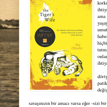
kork
ihtiy
ama 
yaşay
umut
habe
hiçbi
tutm
onla
ihtiy
dörty
pati
değiş
savaşınızın bir amacı varsa eğer -sizi bi