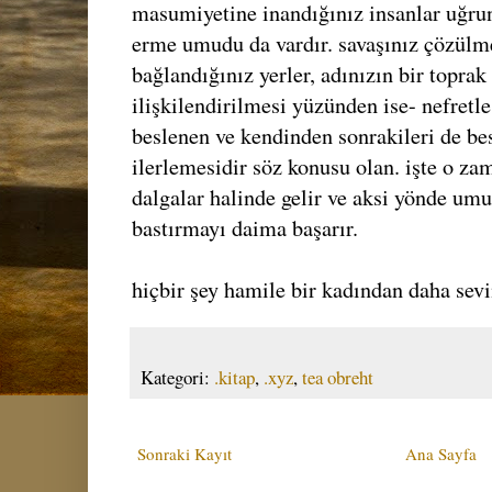
masumiyetine inandığınız insanlar uğru
erme umudu da vardır. savaşınız çözülme
bağlandığınız yerler, adınızın bir toprak
ilişkilendirilmesi yüzünden ise- nefretl
beslenen ve kendinden sonrakileri de bes
ilerlemesidir söz konusu olan. işte o za
dalgalar halinde gelir ve aksi yönde umu
bastırmayı daima başarır.
hiçbir şey hamile bir kadından daha sev
Kategori:
.kitap
,
.xyz
,
tea obreht
Sonraki Kayıt
Ana Sayfa