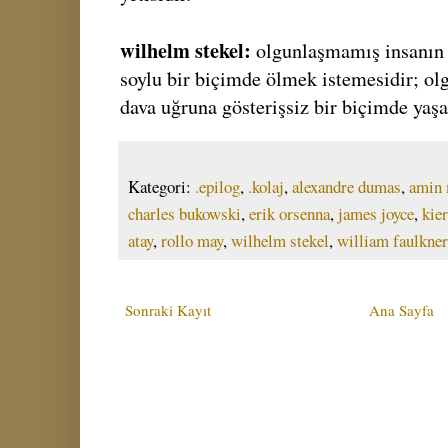
wilhelm stekel:
olgunlaşmamış insanın ö
soylu bir biçimde ölmek istemesidir; olg
dava uğruna gösterişsiz bir biçimde yaş
Kategori:
.epilog
,
.kolaj
,
alexandre dumas
,
amin 
charles bukowski
,
erik orsenna
,
james joyce
,
kie
atay
,
rollo may
,
wilhelm stekel
,
william faulkner
Sonraki Kayıt
Ana Sayfa