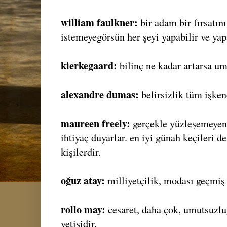
william faulkner:
bir adam bir fırsatı
istemeyegörsün her şeyi yapabilir ve yap
kierkegaard:
bilinç ne kadar artarsa um
alexandre dumas:
belirsizlik tüm işken
maureen freely:
gerçekle yüzleşemeyen 
ihtiyaç duyarlar. en iyi günah keçileri 
kişilerdir.
oğuz atay:
milliyetçilik, modası geçmiş b
rollo may:
cesaret, daha çok, umutsuzlu
yetisidir.