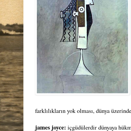
farklılıkların yok olması, dünya üzerind
james joyce:
içgüdülerdir dünyaya hük