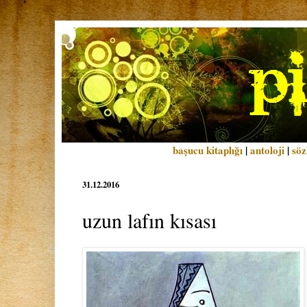
başucu kitaplığı
|
antoloji
|
söz
31.12.2016
uzun lafın kısası