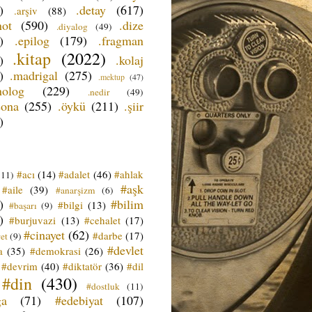
)
.detay
(617)
.arşiv
(88)
not
(590)
.dize
.diyalog
(49)
)
.epilog
(179)
.fragman
.kitap
(2022)
)
.kolaj
)
.madrigal
(275)
.mektup
(47)
nolog
(229)
.nedir
(49)
sona
(255)
.öykü
(211)
.şiir
)
#acı
(14)
#adalet
(46)
#ahlak
(11)
#aşk
#aile
(39)
#anarşizm
(6)
)
#bilim
#bilgi
(13)
#başarı
(9)
)
#burjuvazi
(13)
#cehalet
(17)
#cinayet
(62)
#darbe
(17)
et
(9)
#devlet
a
(35)
#demokrasi
(26)
#devrim
(40)
#diktatör
(36)
#dil
#din
(430)
#dostluk
(11)
ğa
(71)
#edebiyat
(107)