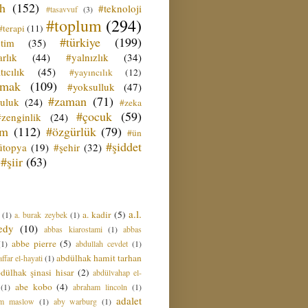
ih
(152)
#teknoloji
#tasavvuf
(3)
#toplum
(294)
#terapi
(11)
#türkiye
(199)
etim
(35)
rlık
(44)
#yalnızlık
(34)
tıcılık
(45)
#yayıncılık
(12)
zmak
(109)
#yoksulluk
(47)
#zaman
(71)
culuk
(24)
#zeka
#çocuk
(59)
#zenginlik
(24)
üm
(112)
#özgürlük
(79)
#ün
#şiddet
ütopya
(19)
#şehir
(32)
#şiir
(63)
a.l.
a. kadir
(5)
(1)
a. burak zeybek
(1)
edy
(10)
abbas kiarostami
(1)
abbas
abbe pierre
(5)
(1)
abdullah cevdet
(1)
abdülhak hamit tarhan
ffar el-hayati
(1)
dülhak şinasi hisar
(2)
abdülvahap el-
abe kobo
(4)
(1)
abraham lincoln
(1)
adalet
am maslow
(1)
aby warburg
(1)