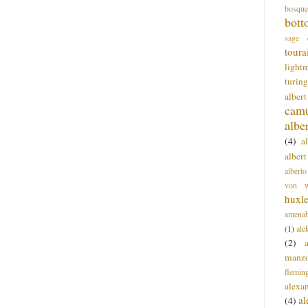
bosque
bott
sage
toura
light
turing
alber
cam
albe
(4)
a
albert
alberto
von wa
huxl
amenab
(1)
ale
(2)
manz
flemin
alexa
a
(4)