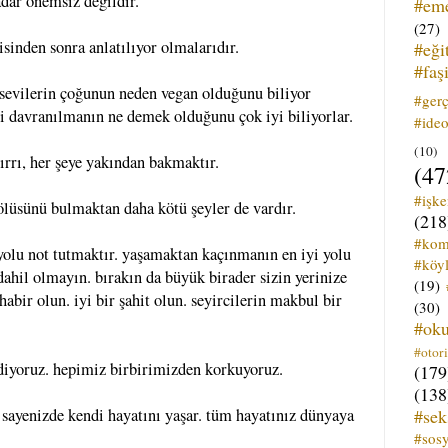
dar önemsiz değildir.
#em
(27)
isinden sonra anlatılıyor olmalarıdır.
#eği
#faş
sevilerin çoğunun neden vegan olduğunu biliyor
#ger
 davranılmanın ne demek olduğunu çok iyi biliyorlar.
#ideo
(10)
rrı, her şeye yakından bakmaktır.
(47
#işk
ölüsünü bulmaktan daha kötü şeyler de vardır.
(218
#kom
yolu not tutmaktır. yaşamaktan kaçınmanın en iyi yolu
#köyl
dahil olmayın. bırakın da büyük birader sizin yerinize
(19)
habir olun. iyi bir şahit olun. seyircilerin makbul bir
(30)
#ok
#otori
diyoruz. hepimiz birbirimizden korkuyoruz.
(179
(138
#sek
 sayenizde kendi hayatını yaşar. tüm hayatınız dünyaya
#sos