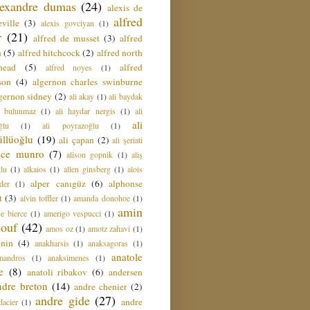
lexandre dumas
(24)
alexis de
alfred
ville
(3)
alexis govciyan
(1)
r
(21)
alfred de musset
(3)
alfred
n
(5)
alfred hitchcock
(2)
alfred north
head
(5)
alfred
alfred noyes
(1)
son
(4)
algernon charles swinburne
gernon sidney
(2)
ali akay
(1)
ali baydak
i bulunmaz
(1)
ali haydar nergis
(1)
ali
ali
ğlu
(1)
ali poyrazoğlu
(1)
üllüoğlu
(19)
ali çapan
(2)
ali şeriati
lice munro
(7)
alison gopnik
(1)
aliş
ğlu
(1)
alkaios
(1)
allen ginsberg
(1)
alois
alper canıgüz
(6)
alphonse
der
(1)
t
(3)
alvin toffler
(1)
amanda donohoe
(1)
amin
e bierce
(1)
amerigo vespucci
(1)
ouf
(42)
amos oz
(1)
amotz zahavi
(1)
 nin
(4)
anakharsis
(1)
anaksagoras
(1)
anatole
mandros
(1)
anaksimenes
(1)
e
(8)
anatoli ribakov
(6)
andersen
ndre breton
(14)
andre chenier
(2)
andre gide
(27)
andre
dacier
(1)