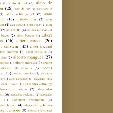
alain de
alain darbel
(3)
t
(1)
on
(26)
alain de lille
(1)
alain rene le
alain
alain robbe-grillet
(2)
(1)
ine
(16)
alain-fournier
(2)
alan
man
(4)
alan
alan parker
(1)
alan sugar
(1)
(2)
alan watts
(4)
alasdair mcintyre
(1)
albert
t bayet
(2)
albert burloud
(1)
us
(56)
albert caraco
(26)
rt einstein
(45)
albert jacquard
lbert memmi
(2)
albert michelson
(1)
alberto manguel
(27)
 pine
(2)
alberto moravia
(3)
 melucci
(1)
albrecht
aldous
alciatus
(6)
llenstein
(1)
ey
(13)
aleister crowley
(1)
alejandro
ar
(1)
alejo carpentier
(1)
aleksandr blok
aleksandra kollontay
ksandr ostrovki
(1)
alessandro baricco
(2)
alessandro
oni
(6)
alexander cockburn
(1)
alexander
alexander friedmann
(2)
g
(1)
nder herzen
(4)
alexander nehamas
lexander pope
(8)
alexandra david-neel