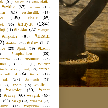
ek
(61)
#entelektüel
#ensest
(5)
#evlilik
(67)
#evrim
(18)
tim
(83)
#eşcinsellik
(13)
izm
(139)
#felsefe
(69)
#hayat
(284)
çek
(35)
#iktidar
(72)
loji
(41)
#iletişim
#insan
#ilişkiler
(81)
2)
#islam
(113)
#intihar
(38)
#kadın
ence
(28)
#junk
(19)
)
#kapitalizm
(80)
ünizm
(21)
#kötülük
(28)
üler
(13)
#kürtler
#kültür
(10)
#mizah
#matematik
(8)
#medya
(9)
#mutluluk
(64)
#müzik
(19)
umak
(58)
#osmanlı
(24)
#politika
#polis
(18)
te
(9)
)
#psikoloji
(80)
#sanat
)
#savaş
(66)
#sağlık
(65)
s
(66)
#sevgi
(25)
#sinema
(23)
yalizm
(13)
#soykırım
(29)