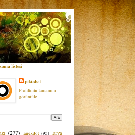
kuma listesi
piktobet
Profilimin tamamını
görüntüle
azı
(277)
.arya
.anekdot
(95)