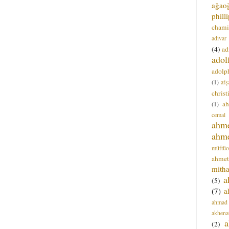
ağao
phill
chami
adıvar
(4)
ad
adol
adolph
(1)
afş
christ
a
(1)
cemal
ahm
ahm
müftüo
ahmet
mitha
a
(5)
(7)
a
ahmad
akhena
a
(2)