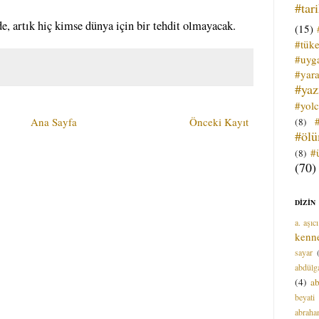
#tar
e, artık hiç kimse dünya için bir tehdit olmayacak.
(15)
#tük
#uyga
#yara
#ya
#yol
Ana Sayfa
Önceki Kayıt
(8)
#öl
#
(8)
(70)
DİZİN
a. aşıcı
kenn
sayar
abdülga
(4)
ab
beyati
abrah