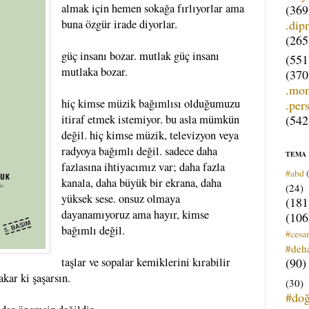
almak için hemen sokağa fırlıyorlar ama
(369
.dip
buna özgür irade diyorlar.
(265
güç insanı bozar. mutlak güç insanı
(551
mutlaka bozar.
(370
.mo
hiç kimse müzik bağımlısı olduğumuzu
.per
(542
itiraf etmek istemiyor. bu asla mümkün
değil. hiç kimse müzik, televizyon veya
radyoya bağımlı değil. sadece daha
TEMA
fazlasına ihtiyacımız var; daha fazla
#abd
kanala, daha büyük bir ekrana, daha
(24)
yüksek sese. onsuz olmaya
(181
dayanamıyoruz ama hayır, kimse
(106
bağımlı değil.
#cesar
#deh
(90)
taşlar ve sopalar kemiklerini kırabilir
kar ki şaşarsın.
(30)
#do