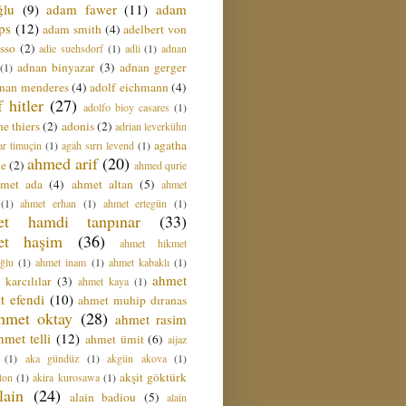
ğlu
(9)
adam fawer
(11)
adam
ips
(12)
adam smith
(4)
adelbert von
sso
(2)
adie suehsdorf
(1)
adli
(1)
adnan
adnan binyazar
(3)
adnan gerger
(1)
nan menderes
(4)
adolf eichmann
(4)
f hitler
(27)
adolfo bioy casares
(1)
e thiers
(2)
adonis
(2)
adrian leverkühn
agatha
ar timuçin
(1)
agah sırrı levend
(1)
ahmed arif
(20)
ie
(2)
ahmed qurie
hmet ada
(4)
ahmet altan
(5)
ahmet
(1)
ahmet erhan
(1)
ahmet ertegün
(1)
et hamdi tanpınar
(33)
et haşim
(36)
ahmet hikmet
ğlu
(1)
ahmet inam
(1)
ahmet kabaklı
(1)
ahmet
 karcılılar
(3)
ahmet kaya
(1)
t efendi
(10)
ahmet muhip dıranas
hmet oktay
(28)
ahmet rasim
hmet telli
(12)
ahmet ümit
(6)
aijaz
(1)
aka gündüz
(1)
akgün akova
(1)
akşit göktürk
ton
(1)
akira kurosawa
(1)
lain
(24)
alain badiou
(5)
alain