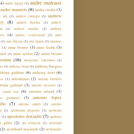
andre malraux
(4)
andre luguet
(1)
andre maurois
(9)
andre verdet
(3)
andrew
s ady
(1)
andrew carnegie
(1)
ey
(8)
andrew fletcher
(1)
andrew
andrey
an
(1)
andrew mueller
(1)
nov
(4)
andrey voznesenski
(1)
anke
(1)
ann druyan
(1)
ann rippin
(1)
annaeus
anne bronte
(3)
anne frank
(3)
s
(1)
anne sexton
(2)
annie besant
amott
(1)
nonim
(16)
anonymus valesianus
(1)
anthony burgess
us
(1)
anthony brant
(1)
nthony giddens
(6)
anthony storr
(6)
antisthenes
(2)
nos
(1)
antoine furetiere
toine galland
(3)
antoine lavoisier
(1)
i casas ros
(6)
antonin artaud
(3)
antonio lopez
io gramsci
(3)
llo
(7)
antonio salieri
(1)
antonio
hi
(1)
apollonialı diogenes
(1)
apollonie
apostolos doxiadis
(7)
r
(1)
apuleius
a güler
(2)
aravind
ara toranyan
(1)
(2)
archibald macleish
(2)
archimedes