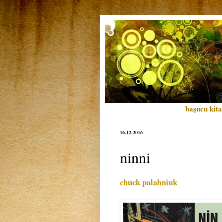
başucu kita
16.12.2016
ninni
chuck palahniuk