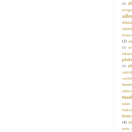
a
(1)
tocque
adle
döbli
white
tenny
(2)
al
(1)
al
nakıpo
püsk
a
(1)
sağıro
senefel
daude
ambros
maal
anais
anaksi
franc
a
(4)
andre 