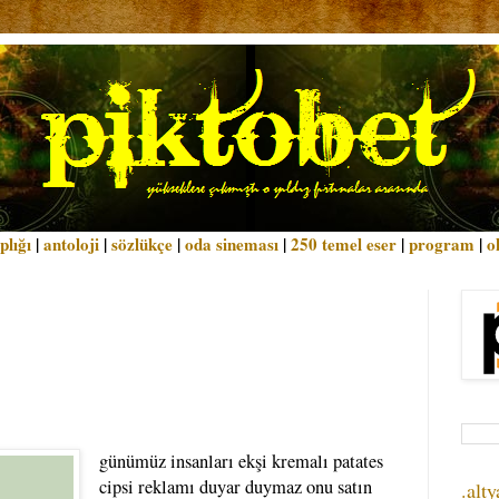
plığı
|
antoloji
|
sözlükçe
|
oda sineması
|
250 temel eser
|
program
|
o
günümüz insanları ekşi kremalı patates
cipsi reklamı duyar duymaz onu satın
.alty