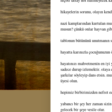
hiçbir detay not edilmeyecek ka
hikayelerin sorunu, olayın kend
nazi kamplarından kurtulan mu
musun? çünkü onlar hayvan gibi
tablonun bütününü unutmanın sı
hayatta karınızla çocuğunuzun 
hayatınızı mahvetmenin en iyi 
sadece durup izlemektir. olaya 
şarkılar söyleyip dans etsin. mu
üyesi olun.
hepimiz birbirimizden nefret e
yabancı bir şey her zaman sizin
gelecek bir şeye vesile olur.