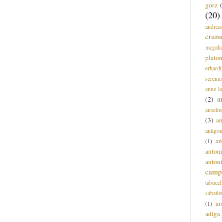
gorz
(20)
andrea
crum
mcgah
plato
erhardt
serenu
anne l
a
(2)
anselm
(3)
a
antigo
an
(1)
anton
anton
campi
tabucc
sabatie
ar
(1)
adiga