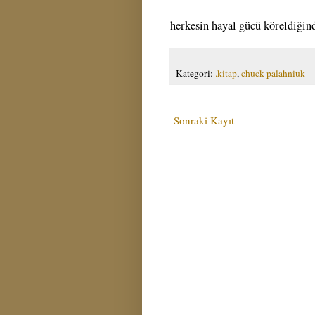
herkesin hayal gücü köreldiğind
Kategori:
.kitap
,
chuck palahniuk
Sonraki Kayıt