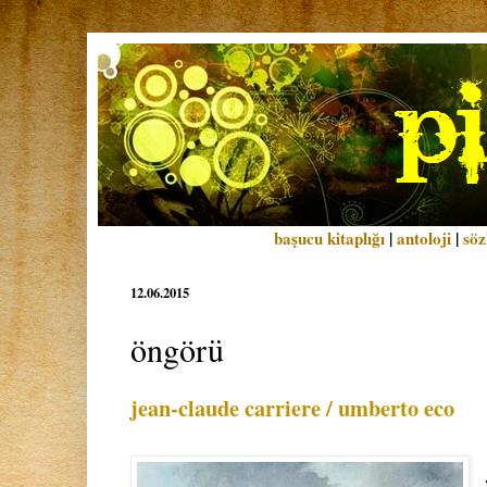
başucu kitaplığı
|
antoloji
|
söz
12.06.2015
öngörü
jean-claude carriere / umberto eco