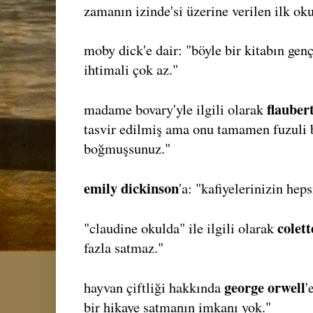
zamanın izinde'si üzerine verilen ilk o
moby dick'e dair: "böyle bir kitabın gen
ihtimali çok az."
flauber
madame bovary'yle ilgili olarak
tasvir edilmiş ama onu tamamen fuzuli b
boğmuşsunuz."
emily dickinson
'a: "kafiyelerinizin heps
colett
"claudine okulda" ile ilgili olarak
fazla satmaz."
george orwell
hayvan çiftliği hakkında
'
bir hikaye satmanın imkanı yok."