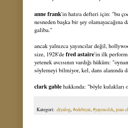
anne frank
'in hatıra defteri için: "bu ç
nesneden başka bir şey olamayacağına dai
galiba."
ancak yalnızca yayıncılar değil, hollywoo
fred astaire
size, 1928'de
'in ilk perform
yetenek avcısının vardığı hüküm: "oynam
söylemeyi bilmiyor, kel, dans alanında da
clark gable
hakkında: "böyle kulakları o
Kategori:
.diyalog
,
#edebiyat
,
#yayıncılık
,
jean-c