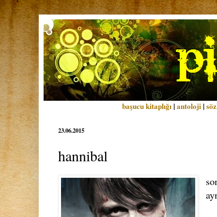
başucu kitaplığı
|
antoloji
|
söz
23.06.2015
hannibal
so
ay