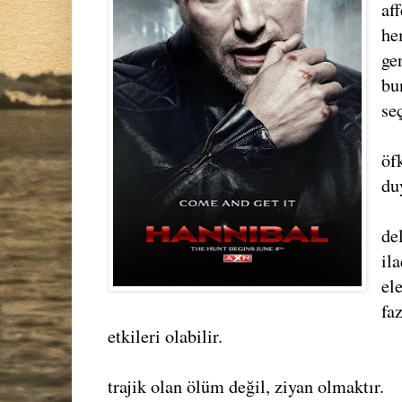
af
he
ge
bu
se
öf
du
de
ila
ele
fa
etkileri olabilir.
trajik olan ölüm değil, ziyan olmaktır.