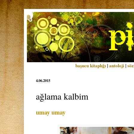
başucu kitaplığı
|
antoloji
|
söz
4.06.2015
ağlama kalbim
umay umay