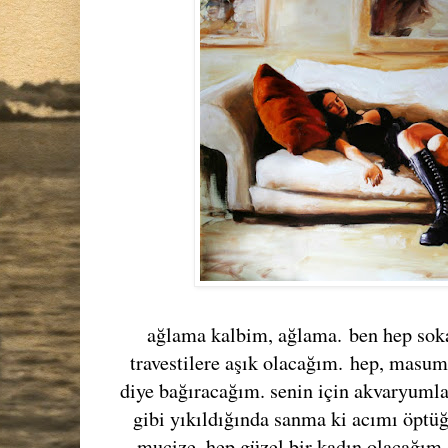
ağlama kalbim, ağlama.
ben hep soka
travestilere aşık olacağım.
hep, masumu
diye bağıracağım. senin için akvaryumla
gibi yıkıldığında sanma ki acımı öptü
mucize, hep güzel bir kadın olacağım