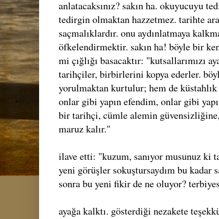
anlatacaksınız? sakın ha. okuyucuyu ted
tedirgin olmaktan hazzetmez. tarihte ara
saçmalıklardır. onu aydınlatmaya kalkm
öfkelendirmektir. sakın ha! böyle bir ke
mi çığlığı basacaktır: "kutsallarımızı aya
tarihçiler, birbirlerini kopya ederler. bö
yorulmaktan kurtulur; hem de küstahlık 
onlar gibi yapın efendim, onlar gibi yapı
bir tarihçi, cümle alemin güvensizliğine
maruz kalır."
ilave etti: "kuzum, sanıyor musunuz ki t
yeni görüşler sokuştursaydım bu kadar 
sonra bu yeni fikir de ne oluyor? terbiyes
ayağa kalktı. gösterdiği nezakete teşekk