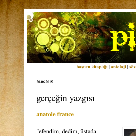
başucu kitaplığı
|
antoloji
|
söz
20.06.2015
gerçeğin yazgısı
anatole france
"efendim, dedim, üstada.