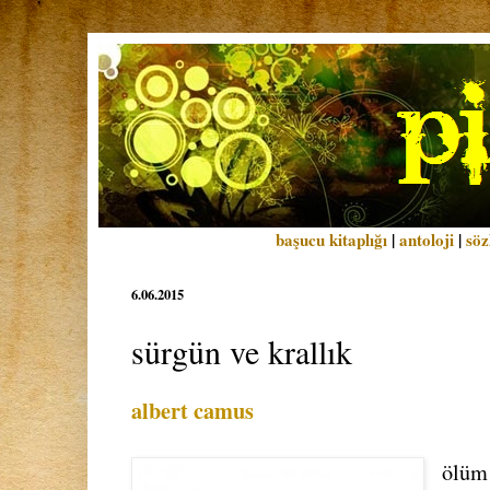
başucu kitaplığı
|
antoloji
|
söz
6.06.2015
sürgün ve krallık
albert camus
ölüm 