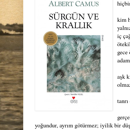
hiçbi
kim h
yalnı
iç ça
öteki
gece 
adam
aşk k
olma
tanrı
gerçe
yoğundur, ayrım götürmez; iyilik bir düş