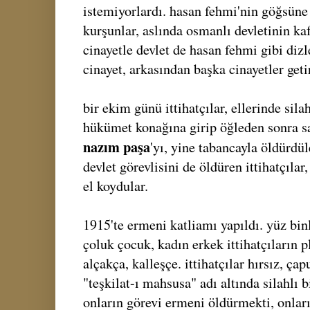
istemiyorlardı. hasan fehmi'nin göğsüne 
kurşunlar, aslında osmanlı devletinin kaf
cinayetle devlet de hasan fehmi gibi dizl
cinayet, arkasından başka cinayetler geti
bir ekim günü ittihatçılar, ellerinde sila
hükümet konağına girip öğleden sonra saa
nazım paşa
'yı, yine tabancayla öldürdü
devlet görevlisini de öldüren ittihatçılar
el koydular.
1915'te ermeni katliamı yapıldı. yüz bin
çoluk çocuk, kadın erkek ittihatçıların p
alçakça, kalleşçe. ittihatçılar hırsız, çap
"teşkilat-ı mahsusa" adı altında silahlı 
onların görevi ermeni öldürmekti, onları