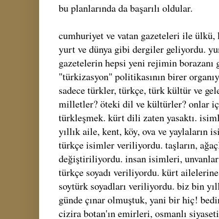
bu planlarında da başarılı oldular.
cumhuriyet ve vatan gazeteleri ile ülkü, 
yurt ve dünya gibi dergiler geliyordu. yu
gazetelerin hepsi yeni rejimin borazanı g
"türkizasyon" politikasının birer organıy
sadece türkler, türkçe, türk kültür ve gel
milletler? öteki dil ve kültürler? onlar i
türkleşmek. kürt dili zaten yasaktı. isiml
yıllık aile, kent, köy, ova ve yaylaların is
türkçe isimler veriliyordu. taşların, ağaç
değiştiriliyordu. insan isimleri, unvanlar
türkçe soyadı veriliyordu. kürt ailelerin
soytürk soyadları veriliyordu. biz bin yıl
günde çınar olmuştuk, yani bir hiç! bedir
cizira botan'ın emirleri, osmanlı siyaseti