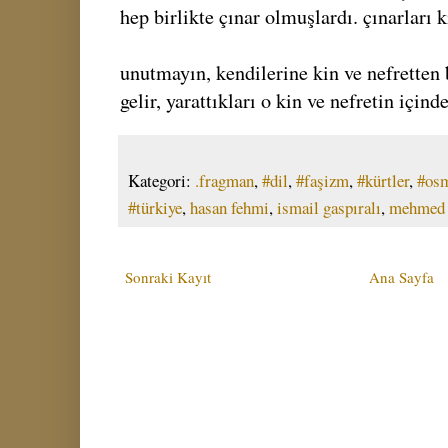
hep birlikte çınar olmuşlardı. çınarları k
unutmayın, kendilerine kin ve nefretten 
gelir, yarattıkları o kin ve nefretin içind
Kategori:
.fragman
,
#dil
,
#faşizm
,
#kürtler
,
#osm
#türkiye
,
hasan fehmi
,
ismail gaspıralı
,
mehmed 
Sonraki Kayıt
Ana Sayfa