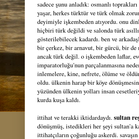
sadece şunu anladık: osmanlı toprakları
yaşar, herkes türktür ve türk olmak zoru
deyimiyle işkembeden atıyordu. onu di
hiçbiri türk değildi ve salonda türk asıl
gösterilebilecek kadardı. ben ve arkadaşl
bir çerkez, bir arnavut, bir gürcü, bir d
ancak türk değil. o işkembeden laflar, ev
imparatorluğu'nun parçalanmasına neden o
inlemelere, kine, nefrete, ölüme ve öld
oldu. ülkenin harap bir köye dönüşmesine
yüzünden ülkenin yolları insan cesetleriy
kurda kuşa kaldı.
sultan re
ittihat ve terakki iktidardaydı.
dönüşmüş, istedikleri her şeyi sultan'a ka
ittihatçıların çoğunluğu askerdi. savaşın 