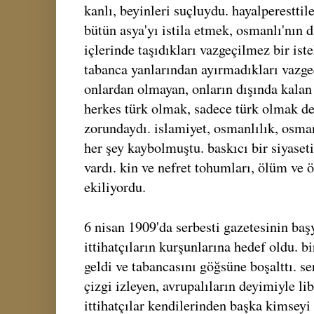
kanlı, beyinleri suçluydu. hayalperesttile
bütün asya'yı istila etmek, osmanlı'nın d
içlerinde taşıdıkları vazgeçilmez bir iste
tabanca yanlarından ayırmadıkları vazge
onlardan olmayan, onların dışında kalan
herkes türk olmak, sadece türk olmak de
zorundaydı. islamiyet, osmanlılık, osman
her şey kaybolmuştu. baskıcı bir siyase
vardı. kin ve nefret tohumları, ölüm ve
ekiliyordu.
6 nisan 1909'da serbesti gazetesinin baş
ittihatçıların kurşunlarına hedef oldu. bi
geldi ve tabancasını göğsüne boşalttı. se
çizgi izleyen, avrupalıların deyimiyle li
ittihatçılar kendilerinden başka kimseyi