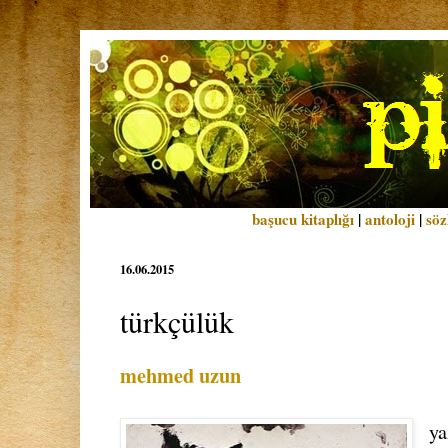
başucu kitaplığı
|
antoloji
|
söz
16.06.2015
türkçülük
mehmed uzun
ya