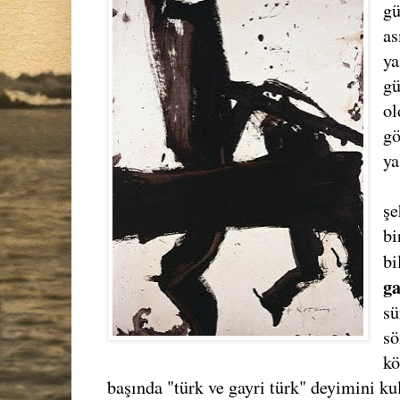
gü
as
ya
gü
ol
gö
ya
şe
bi
bi
g
sü
sö
kö
başında "türk ve gayri türk" deyimini ku