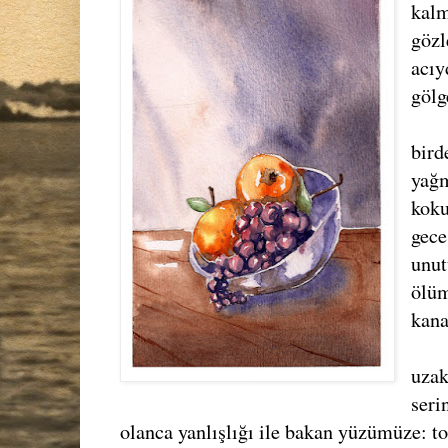
kalm
gözl
acıy
gölg
bird
yağm
koku
gece
unu
ölüm
kana
uzak
seri
olanca yanlışlığı ile bakan yüzümüze: to