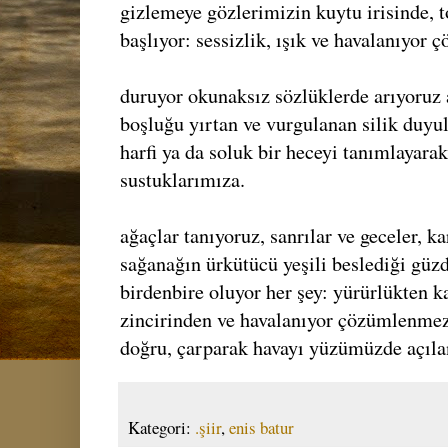
gizlemeye gözlerimizin kuytu irisinde, t
başlıyor: sessizlik, ışık ve havalanıyor
duruyor okunaksız sözlüklerde arıyoruz a
boşluğu yırtan ve vurgulanan silik duyu
harfi ya da soluk bir heceyi tanımlayarak
sustuklarımıza.
ağaçlar tanıyoruz, sanrılar ve geceler, k
sağanağın ürkütücü yeşili beslediği güz
birdenbire oluyor her şey: yürürlükten k
zincirinden ve havalanıyor çözümlenme
doğru, çarparak havayı yüzümüzde açılan
Kategori:
.şiir
,
enis batur