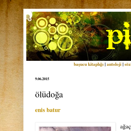
başucu kitaplığı
|
antoloji
|
söz
9.06.2015
ölüdoğa
enis batur
ağaç