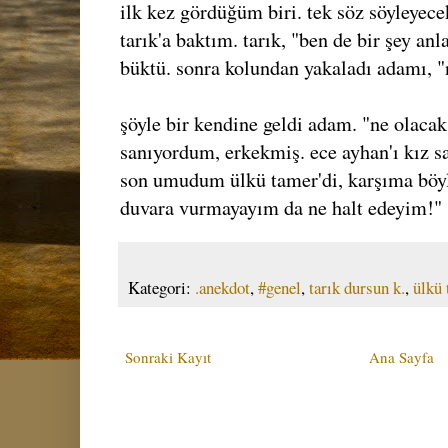
ilk kez gördüğüm biri. tek söz söyleyece
tarık'a baktım. tarık, "ben de bir şey a
büktü. sonra kolundan yakaladı adamı, "
şöyle bir kendine geldi adam. "ne olacak?
sanıyordum, erkekmiş. ece ayhan'ı kız s
son umudum ülkü tamer'di, karşıma böyle
duvara vurmayayım da ne halt edeyim!"
Kategori:
.anekdot
,
#genel
,
tarık dursun k.
,
ülkü
Sonraki Kayıt
Ana Sayfa