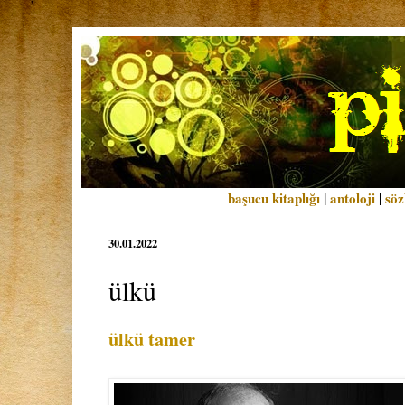
başucu kitaplığı
|
antoloji
|
söz
30.01.2022
ülkü
ülkü tamer