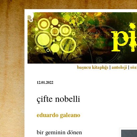
başucu kitaplığı
|
antoloji
|
söz
12.01.2022
çifte nobelli
eduardo galeano
bir geminin dönen