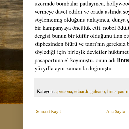
üzerinde bombalar patlayınca, hollywood
vermeye davet edildi ve orada aslında sö
söylememiş olduğunu anlayınca, dünya ça
bir kampanyaya öncülük etti. nobel ödülü'
dergisi bunun bir küfür olduğunu ilan e
şüphesinden ötürü ve tanrı'nın gereksiz
söylediği için birleşik devletler hükümet
linu
pasaportuna el koymuştu. onun adı
yüzyılla aynı zamanda doğmuştu.
Kategori:
.persona
,
eduardo galeano
,
linus pauli
Sonraki Kayıt
Ana Sayfa