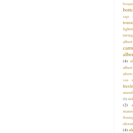
bosque
bott
sage
toura
light
turing
alber
cam
albe
(4)
a
albert
alberto
von wa
huxl
amenab
(1)
ale
(2)
manz
flemin
alexa
a
(4)