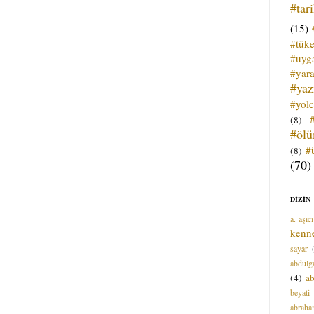
#tar
(15)
#tük
#uyga
#yara
#ya
#yol
(8)
#öl
#
(8)
(70)
DİZİN
a. aşıcı
kenn
sayar
abdülga
(4)
ab
beyati
abrah