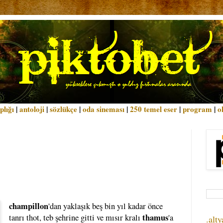
plığı
|
antoloji
|
sözlükçe
|
oda sineması
|
250 temel eser
|
program
|
o
champillon
'dan yaklaşık beş bin yıl kadar önce
thamus
tanrı thot, teb şehrine gitti ve mısır kralı
'a
.alty