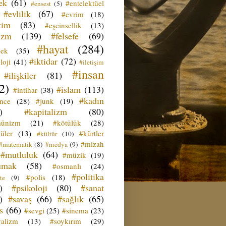
ek
(61)
#entelektüel
#ensest
(5)
#evlilik
(67)
#evrim
(18)
tim
(83)
#eşcinsellik
(13)
izm
(139)
#felsefe
(69)
#hayat
(284)
çek
(35)
#iktidar
(72)
loji
(41)
#iletişim
#insan
#ilişkiler
(81)
2)
#islam
(113)
#intihar
(38)
#kadın
ence
(28)
#junk
(19)
)
#kapitalizm
(80)
ünizm
(21)
#kötülük
(28)
üler
(13)
#kürtler
#kültür
(10)
#mizah
#matematik
(8)
#medya
(9)
#mutluluk
(64)
#müzik
(19)
umak
(58)
#osmanlı
(24)
#politika
#polis
(18)
te
(9)
)
#psikoloji
(80)
#sanat
)
#savaş
(66)
#sağlık
(65)
s
(66)
#sevgi
(25)
#sinema
(23)
yalizm
(13)
#soykırım
(29)