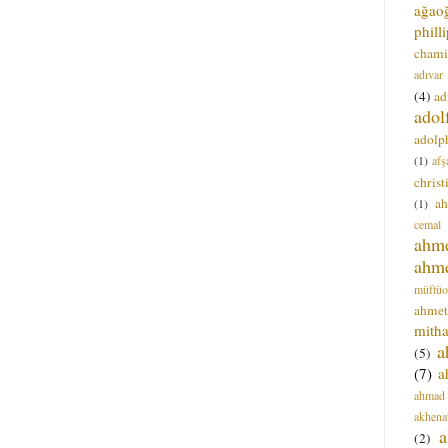
ağao
phill
chami
adıvar
(4)
ad
adol
adolph
(1)
afş
christ
a
(1)
cemal
ahm
ahm
müftüo
ahmet
mitha
a
(5)
(7)
a
ahmad
akhena
a
(2)