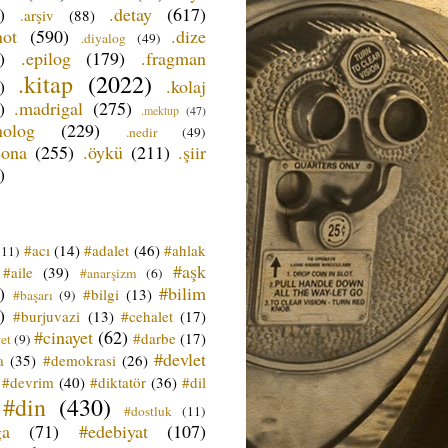
)
.detay
(617)
.arşiv
(88)
not
(590)
.dize
.diyalog
(49)
)
.epilog
(179)
.fragman
.kitap
(2022)
)
.kolaj
)
.madrigal
(275)
.mektup
(47)
nolog
(229)
.nedir
(49)
sona
(255)
.öykü
(211)
.şiir
)
#acı
(14)
#adalet
(46)
#ahlak
(11)
#aşk
#aile
(39)
#anarşizm
(6)
)
#bilim
#bilgi
(13)
#başarı
(9)
)
#burjuvazi
(13)
#cehalet
(17)
#cinayet
(62)
#darbe
(17)
et
(9)
#devlet
a
(35)
#demokrasi
(26)
#devrim
(40)
#diktatör
(36)
#dil
#din
(430)
#dostluk
(11)
ğa
(71)
#edebiyat
(107)