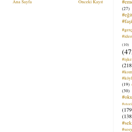
#em
Ana Sayfa
Önceki Kayıt
(27)
#eği
#faş
#ger
#ideo
(10)
(47
#işk
(218
#kom
#köyl
(19)
(30)
#ok
#otori
(179
(138
#sek
#sos