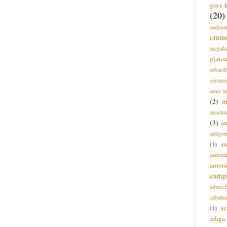
gorz
(20)
andrea
crum
mcgah
plato
erhardt
serenu
anne l
a
(2)
anselm
(3)
a
antigo
an
(1)
anton
anton
campi
tabucc
sabatie
ar
(1)
adiga