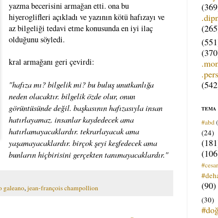
yazma becerisini armağan etti. ona bu
(369
.dip
hiyeroglifleri açıkladı ve yazının kötü hafızayı ve
(265
az bilgeliği tedavi etme konusunda en iyi ilaç
olduğunu söyledi.
(551
(370
kral armağanı geri çevirdi:
.mo
.per
(542
"hafıza mı? bilgelik mi? bu buluş unutkanlığa
neden olacaktır. bilgelik özde olur, onun
görüntüsünde değil. başkasının hafızasıyla insan
TEMA
hatırlayamaz. insanlar kaydedecek ama
#abd
hatırlamayacaklardır. tekrarlayacak ama
(24)
(181
yaşamayacaklardır. birçok şeyi keşfedecek ama
(106
bunların hiçbirisini gerçekten tanımayacaklardır."
#cesar
#deh
(90)
o galeano
,
jean-françois champollion
(30)
#do