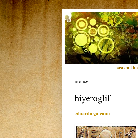
başucu kita
18.01.2022
hiyeroglif
eduardo galeano