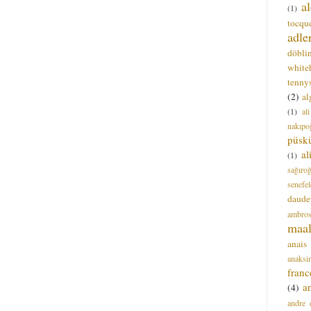
a
(1)
tocque
adle
döbli
white
tenny
(2)
al
(1)
al
nakıpo
püsk
a
(1)
sağıro
senefel
daude
ambros
maal
anais
anaksi
franc
a
(4)
andre 