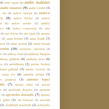
andre malraux
(4)
andre luguet
(1)
andre maurois
(9)
andre verdet
(3)
andrew
s ady
(1)
andrew carnegie
(1)
ey
(8)
andrew fletcher
(1)
andrew
andrey
an
(1)
andrew mueller
(1)
nov
(4)
andrey voznesenski
(1)
anke
(1)
ann druyan
(1)
ann rippin
(1)
annaeus
anne bronte
(3)
anne frank
(3)
s
(1)
anne sexton
(2)
annie besant
amott
(1)
nonim
(16)
anonymus valesianus
(1)
anthony burgess
us
(1)
anthony brant
(1)
nthony giddens
(6)
anthony storr
(6)
antisthenes
(2)
nos
(1)
antoine furetiere
toine galland
(3)
antoine lavoisier
(1)
i casas ros
(6)
antonin artaud
(3)
antonio lopez
io gramsci
(3)
llo
(7)
antonio salieri
(1)
antonio
hi
(1)
apollonialı diogenes
(1)
apollonie
apostolos doxiadis
(7)
r
(1)
apuleius
a güler
(2)
aravind
ara toranyan
(1)
(2)
archibald macleish
(2)
archimedes