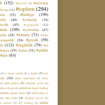
ih
(152)
#teknoloji
#tasavvuf
(3)
#toplum
(294)
#terapi
(11)
#türkiye
(199)
etim
(35)
rlık
(44)
#yalnızlık
(34)
tıcılık
(45)
#yayıncılık
(12)
zmak
(109)
#yoksulluk
(47)
#zaman
(71)
culuk
(24)
#zeka
#çocuk
(59)
#zenginlik
(24)
üm
(112)
#özgürlük
(79)
#ün
#şiddet
ütopya
(19)
#şehir
(32)
#şiir
(63)
a.l.
a. kadir
(5)
(1)
a. burak zeybek
(1)
edy
(10)
abbas kiarostami
(1)
abbas
abbe pierre
(5)
(1)
abdullah cevdet
(1)
abdülhak hamit tarhan
ffar el-hayati
(1)
dülhak şinasi hisar
(2)
abdülvahap el-
abe kobo
(4)
(1)
abraham lincoln
(1)
adalet
am maslow
(1)
aby warburg
(1)