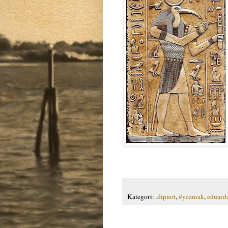
Kategori:
.dipnot
,
#yazmak
,
eduard