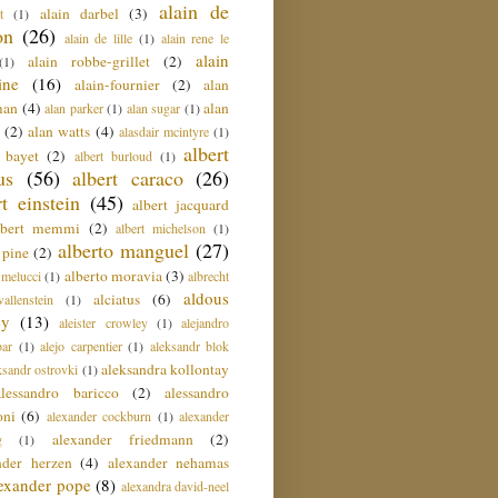
alain de
alain darbel
(3)
t
(1)
on
(26)
alain de lille
(1)
alain rene le
alain
alain robbe-grillet
(2)
(1)
ine
(16)
alain-fournier
(2)
alan
man
(4)
alan
alan parker
(1)
alan sugar
(1)
(2)
alan watts
(4)
alasdair mcintyre
(1)
albert
t bayet
(2)
albert burloud
(1)
us
(56)
albert caraco
(26)
rt einstein
(45)
albert jacquard
lbert memmi
(2)
albert michelson
(1)
alberto manguel
(27)
 pine
(2)
alberto moravia
(3)
 melucci
(1)
albrecht
aldous
alciatus
(6)
llenstein
(1)
ey
(13)
aleister crowley
(1)
alejandro
ar
(1)
alejo carpentier
(1)
aleksandr blok
aleksandra kollontay
ksandr ostrovki
(1)
alessandro baricco
(2)
alessandro
oni
(6)
alexander cockburn
(1)
alexander
alexander friedmann
(2)
g
(1)
nder herzen
(4)
alexander nehamas
lexander pope
(8)
alexandra david-neel