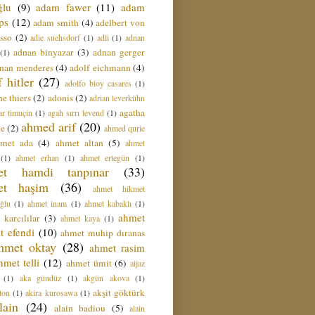
ğlu
(9)
adam fawer
(11)
adam
ips
(12)
adam smith
(4)
adelbert von
sso
(2)
adie suehsdorf
(1)
adli
(1)
adnan
adnan binyazar
(3)
adnan gerger
(1)
nan menderes
(4)
adolf eichmann
(4)
f hitler
(27)
adolfo bioy casares
(1)
e thiers
(2)
adonis
(2)
adrian leverkühn
agatha
ar timuçin
(1)
agah sırrı levend
(1)
ahmed arif
(20)
ie
(2)
ahmed qurie
hmet ada
(4)
ahmet altan
(5)
ahmet
(1)
ahmet erhan
(1)
ahmet ertegün
(1)
et hamdi tanpınar
(33)
et haşim
(36)
ahmet hikmet
ğlu
(1)
ahmet inam
(1)
ahmet kabaklı
(1)
ahmet
 karcılılar
(3)
ahmet kaya
(1)
t efendi
(10)
ahmet muhip dıranas
hmet oktay
(28)
ahmet rasim
hmet telli
(12)
ahmet ümit
(6)
aijaz
(1)
aka gündüz
(1)
akgün akova
(1)
akşit göktürk
ton
(1)
akira kurosawa
(1)
lain
(24)
alain badiou
(5)
alain