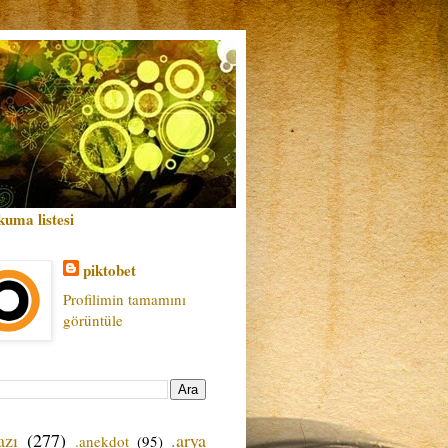
kuma listesi
piktobet
Profilimin tamamını
görüntüle
azı
(277)
.arya
.anekdot
(95)