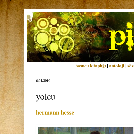
başucu kitaplığı
|
antoloji
|
söz
6.01.2010
yolcu
hermann hesse