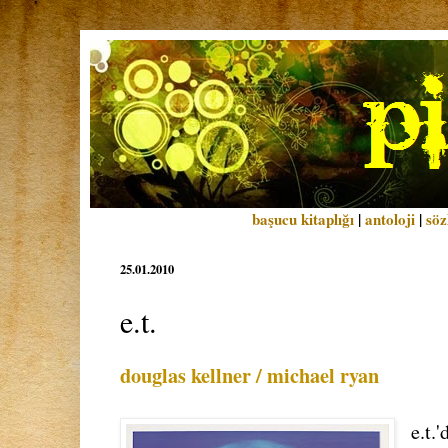
başucu kitaplığı
|
antoloji
|
söz
25.01.2010
e.t.
douglas kellner / michael ryan
e.t.