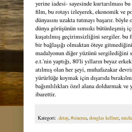
yerine iadesi- sayesinde kurtarılması b
film, bu rotayı izleyerek, ekonomik ve p
dünyasını uzakta tutmayı başarır. böyle 
dünya görüşünün sımsıkı bütünleşmiş içse
kuşatılmış geçirimsizliğini sergiler. bu
bir bağlaşığı olmaktan öteye gitmediğini
madalyonun diğer yüzünü sergilediğini
e.t.'nin yaptığı, 80'li yılların beyaz erk
atılmış olan her şeyi, muhafazakar devr
yürürlüğe koymak için dışarıda bırakıl
bağımlılıkları özel alana doldurmak ve
ibarettir.
Kategori:
.detay
,
#sinema
,
douglas kellner
,
micha