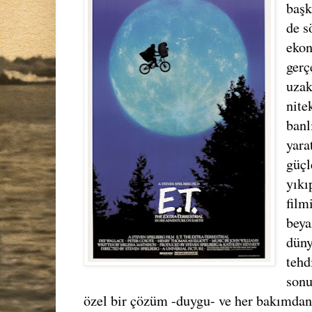
başk
de s
ekon
gerç
uzak
nite
banl
yara
güçl
yıkı
film
beya
düny
tehd
sonu
özel bir çözüm -duygu- ve her bakımdan a