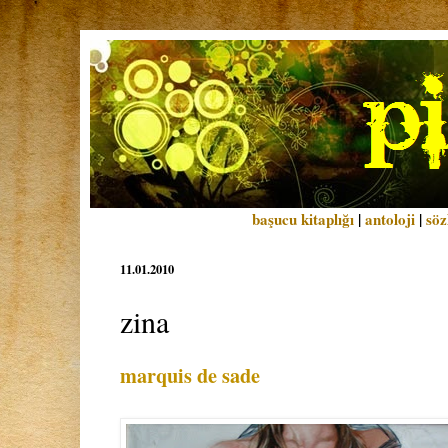
başucu kitaplığı
|
antoloji
|
söz
11.01.2010
zina
marquis de sade