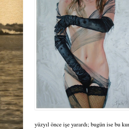
yüzyıl önce işe yarardı; bugün ise bu ku