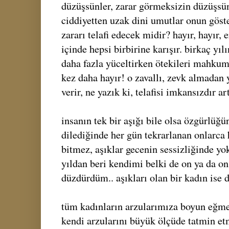
düzüşsünler, zarar görmeksizin düzüşsünl
ciddiyetten uzak dini umutlar onun göste
zararı telafi edecek midir? hayır, hayır,
içinde hepsi birbirine karışır. birkaç yı
daha fazla yüceltirken ötekileri mahkum
kez daha hayır! o zavallı, zevk almadan 
verir, ne yazık ki, telafisi imkansızdır ar
insanın tek bir aşığı bile olsa özgürlüğ
dilediğinde her gün tekrarlanan onlarca 
bitmez, aşıklar gecenin sessizliğinde yo
yıldan beri kendimi belki de on ya da on 
düzdürdüm.. aşıkları olan bir kadın ise 
tüm kadınların arzularımıza boyun eğmes
kendi arzularını büyük ölçüde tatmin et