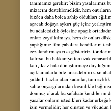
tanımamız gerekir; bizim yasalarımız bu
mizacını desteklemelidir, hem onurların
bizden daha bolca sahip oldukları eğili
açacak doğaya aykırı güç içine yerleşti
bu adaletsizlik öylesine apaçık ortadadı
onları zayıf kılmaya, hem de onları düş
yaptığımız tüm çabalara kendilerini tesli
cezalandırmaya rıza gösteririz. töreleri
kalırsa, bu hakkaniyetten uzak canavarlık
katışıksız hale dönüştürmeye duyduğumuz
açıklamalarla bile hissedebiliriz. sefah
şiddetli hazlar alan kadınlar, tüm evlili
sahte önyargılarından kesinlikle bağıms
dönmüş olarak bu sefahate kendilerini di
yasalar onların istedikleri kadar erkeğe 
izin vermelidir; her cinsten ve vücudun