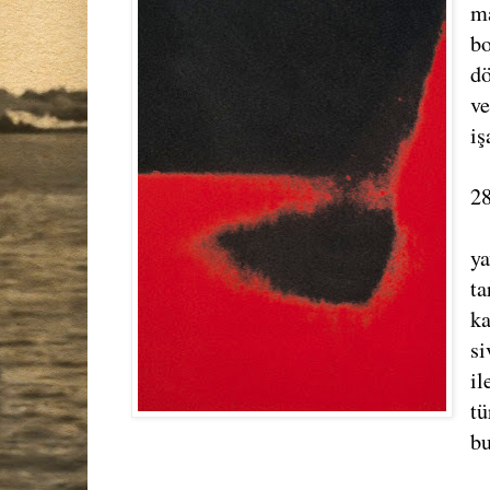
m
bo
dö
v
iş
2
ya
ta
ka
si
il
tü
bu