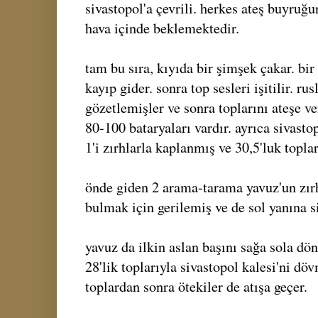
sivastopol'a çevrili. herkes ateş buyruğu
hava içinde beklemektedir.
tam bu sıra, kıyıda bir şimşek çakar. bir
kayıp gider. sonra top sesleri işitilir. rus
gözetlemişler ve sonra toplarını ateşe ve
80-100 bataryaları vardır. ayrıca sivasto
1'i zırhlarla kaplanmış ve 30,5'luk toplar
önde giden 2 arama-tarama yavuz'un zırh
bulmak için gerilemiş ve de sol yanına s
yavuz da ilkin aslan başını sağa sola dö
28'lik toplarıyla sivastopol kalesi'ni dö
toplardan sonra ötekiler de atışa geçer.