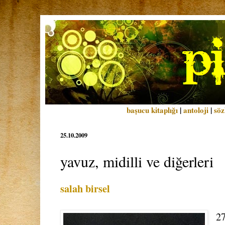
başucu kitaplığı
|
antoloji
|
söz
25.10.2009
yavuz, midilli ve diğerleri
salah birsel
27