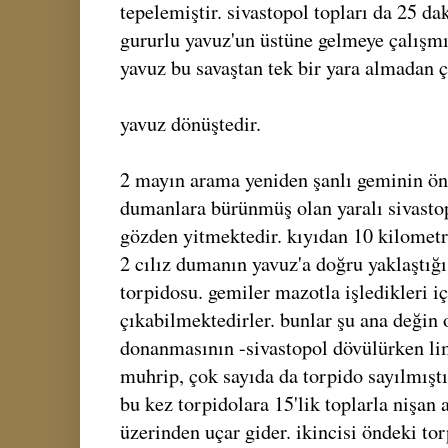
tepelemiştir. sivastopol topları da 25 dak
gururlu yavuz'un üstüne gelmeye çalışmı
yavuz bu savaştan tek bir yara almadan ç
yavuz dönüştedir.
2 mayın arama yeniden şanlı geminin önü
dumanlara bürünmüş olan yaralı sivastop
gözden yitmektedir. kıyıdan 10 kilometr
2 cılız dumanın yavuz'a doğru yaklaştığ
torpidosu. gemiler mazotla işledikleri i
çıkabilmektedirler. bunlar şu ana değin
donanmasının -sivastopol dövülürken lim
muhrip, çok sayıda da torpido sayılmıştı
bu kez torpidolara 15'lik toplarla nişan a
üzerinden uçar gider. ikincisi öndeki t