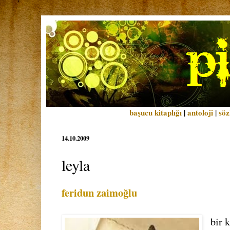
başucu kitaplığı
|
antoloji
|
söz
14.10.2009
leyla
feridun zaimoğlu
bir k