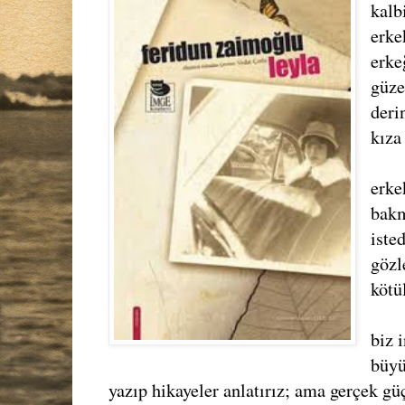
kalb
erke
erke
güze
deri
kıza
erke
bakm
iste
gözl
kötü
biz 
büyü
yazıp hikayeler anlatırız; ama gerçek gü