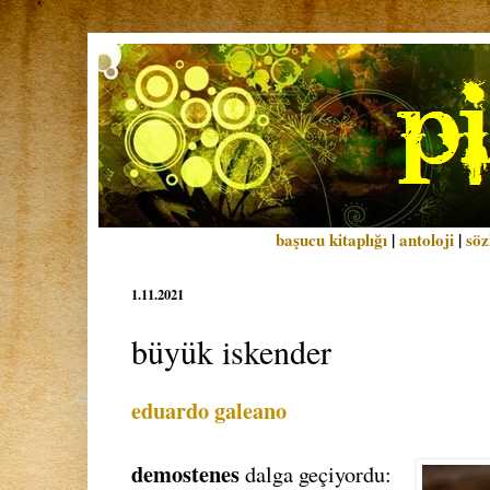
başucu kitaplığı
|
antoloji
|
söz
1.11.2021
büyük iskender
eduardo galeano
demostenes
dalga geçiyordu: