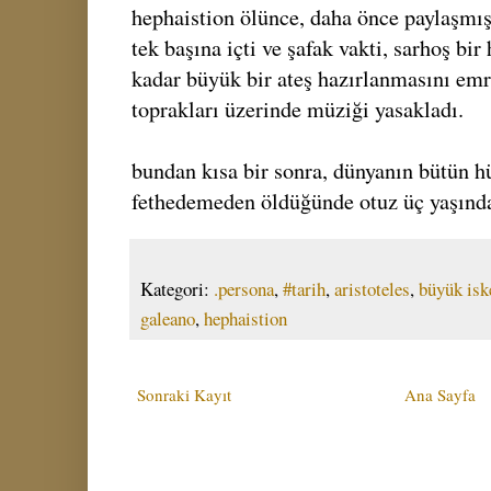
hephaistion ölünce, daha önce paylaşmış
tek başına içti ve şafak vakti, sarhoş b
kadar büyük bir ateş hazırlanmasını emr
toprakları üzerinde müziği yasakladı.
bundan kısa bir sonra, dünyanın bütün h
fethedemeden öldüğünde otuz üç yaşınd
Kategori:
.persona
,
#tarih
,
aristoteles
,
büyük isk
galeano
,
hephaistion
Sonraki Kayıt
Ana Sayfa