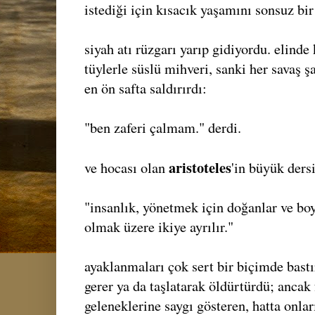
istediği için kısacık yaşamını sonsuz bir
siyah atı rüzgarı yarıp gidiyordu. elinde 
tüylerle süslü mihveri, sanki her savaş ş
en ön safta saldırırdı:
"ben zaferi çalmam." derdi.
aristoteles
ve hocası olan
'in büyük dersi
"insanlık, yönetmek için doğanlar ve b
olmak üzere ikiye ayrılır."
ayaklanmaları çok sert bir biçimde bastır
gerer ya da taşlatarak öldürtürdü; ancak 
geleneklerine saygı gösteren, hatta onla