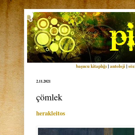
başucu kitaplığı
|
antoloji
|
söz
2.11.2021
çömlek
herakleitos