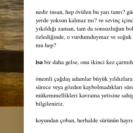
nedir insan, hep övülen bu yarı tanrı? g
yerde yoksun kalmaz mı? ve sevinç içind
yıkıldığı zaman, tam da sonsuzluğun bo
özlediğinde, o vurdumduymaz ve soğuk b
mu hep?
isa
bir daha gelse, onu ikinci kez çarmıh
önemli çağdaş adamlar büyük yıldızlara 
sürece veya gözden kaybolmadıkları süre
mükemmellikleri kavrama yetisine sahips
bilgileniriz.
koyundan çoban, herhalde sürünün hayrın