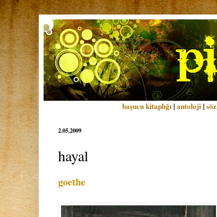
başucu kitaplığı
|
antoloji
|
söz
2.05.2009
hayal
goethe