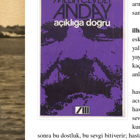
ar
sa
il
es
yal
ya
ka
an
has
ac
has
sev
kur
sonra bu dostluk, bu sevgi bitiverir; hast