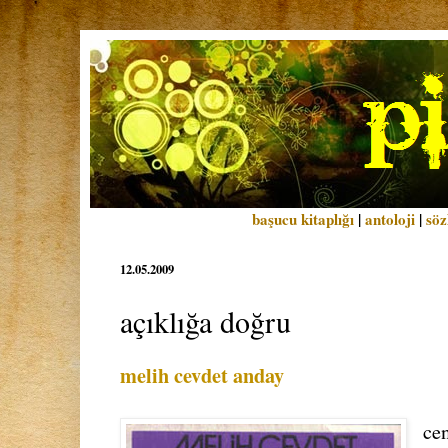
başucu kitaplığı
|
antoloji
|
söz
12.05.2009
açıklığa doğru
melih cevdet anday
cen