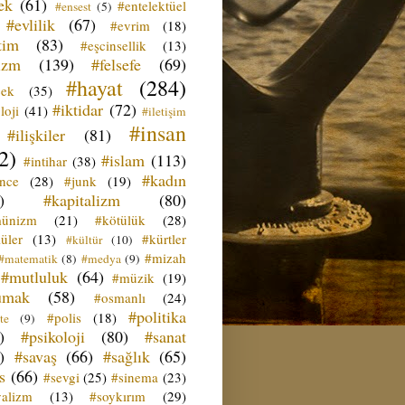
ek
(61)
#entelektüel
#ensest
(5)
#evlilik
(67)
#evrim
(18)
tim
(83)
#eşcinsellik
(13)
izm
(139)
#felsefe
(69)
#hayat
(284)
çek
(35)
#iktidar
(72)
loji
(41)
#iletişim
#insan
#ilişkiler
(81)
2)
#islam
(113)
#intihar
(38)
#kadın
ence
(28)
#junk
(19)
)
#kapitalizm
(80)
ünizm
(21)
#kötülük
(28)
üler
(13)
#kürtler
#kültür
(10)
#mizah
#matematik
(8)
#medya
(9)
#mutluluk
(64)
#müzik
(19)
umak
(58)
#osmanlı
(24)
#politika
#polis
(18)
te
(9)
)
#psikoloji
(80)
#sanat
)
#savaş
(66)
#sağlık
(65)
s
(66)
#sevgi
(25)
#sinema
(23)
yalizm
(13)
#soykırım
(29)