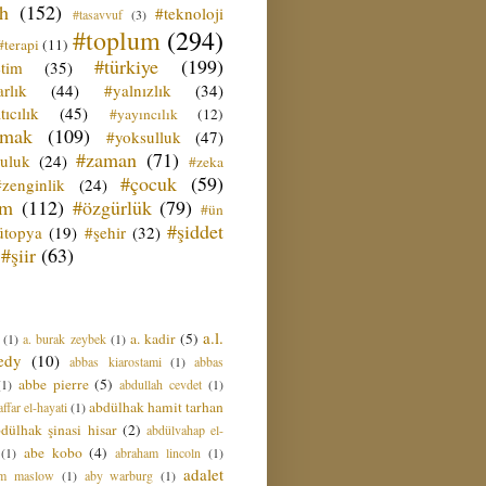
ih
(152)
#teknoloji
#tasavvuf
(3)
#toplum
(294)
#terapi
(11)
#türkiye
(199)
etim
(35)
rlık
(44)
#yalnızlık
(34)
tıcılık
(45)
#yayıncılık
(12)
zmak
(109)
#yoksulluk
(47)
#zaman
(71)
culuk
(24)
#zeka
#çocuk
(59)
#zenginlik
(24)
üm
(112)
#özgürlük
(79)
#ün
#şiddet
ütopya
(19)
#şehir
(32)
#şiir
(63)
a.l.
a. kadir
(5)
(1)
a. burak zeybek
(1)
edy
(10)
abbas kiarostami
(1)
abbas
abbe pierre
(5)
(1)
abdullah cevdet
(1)
abdülhak hamit tarhan
ffar el-hayati
(1)
dülhak şinasi hisar
(2)
abdülvahap el-
abe kobo
(4)
(1)
abraham lincoln
(1)
adalet
am maslow
(1)
aby warburg
(1)