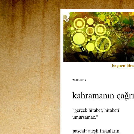
başucu kita
20.08.2019
kahramanın çağrı
"gerçek hitabet, hitabeti
umursamaz."
pascal:
ateşli insanların,