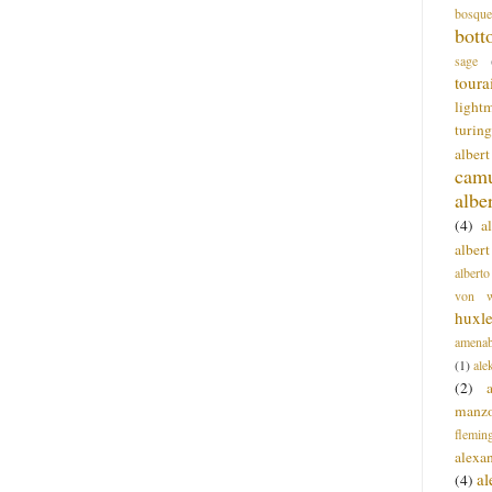
bosque
bott
sage
toura
light
turing
alber
cam
albe
(4)
a
albert
alberto
von wa
huxl
amenab
(1)
ale
(2)
manz
flemin
alexa
a
(4)