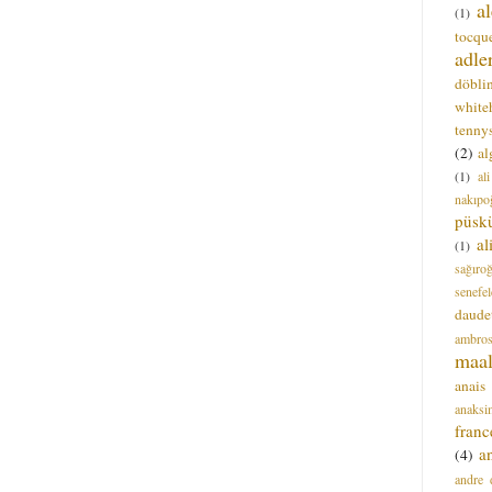
a
(1)
tocque
adle
döbli
white
tenny
(2)
al
(1)
al
nakıpo
püsk
a
(1)
sağıro
senefel
daude
ambros
maal
anais
anaksi
franc
a
(4)
andre 