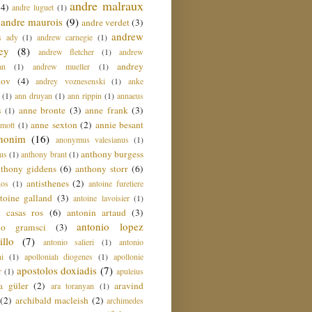
andre malraux
(4)
andre luguet
(1)
andre maurois
(9)
andre verdet
(3)
andrew
s ady
(1)
andrew carnegie
(1)
ey
(8)
andrew fletcher
(1)
andrew
andrey
an
(1)
andrew mueller
(1)
nov
(4)
andrey voznesenski
(1)
anke
(1)
ann druyan
(1)
ann rippin
(1)
annaeus
anne bronte
(3)
anne frank
(3)
s
(1)
anne sexton
(2)
annie besant
amott
(1)
nonim
(16)
anonymus valesianus
(1)
anthony burgess
us
(1)
anthony brant
(1)
nthony giddens
(6)
anthony storr
(6)
antisthenes
(2)
nos
(1)
antoine furetiere
toine galland
(3)
antoine lavoisier
(1)
i casas ros
(6)
antonin artaud
(3)
antonio lopez
io gramsci
(3)
llo
(7)
antonio salieri
(1)
antonio
hi
(1)
apollonialı diogenes
(1)
apollonie
apostolos doxiadis
(7)
r
(1)
apuleius
a güler
(2)
aravind
ara toranyan
(1)
(2)
archibald macleish
(2)
archimedes