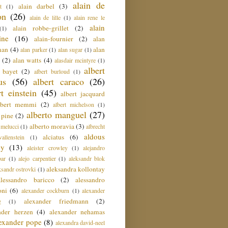
alain de
alain darbel
(3)
t
(1)
on
(26)
alain de lille
(1)
alain rene le
alain
alain robbe-grillet
(2)
(1)
ine
(16)
alain-fournier
(2)
alan
man
(4)
alan
alan parker
(1)
alan sugar
(1)
(2)
alan watts
(4)
alasdair mcintyre
(1)
albert
t bayet
(2)
albert burloud
(1)
us
(56)
albert caraco
(26)
rt einstein
(45)
albert jacquard
lbert memmi
(2)
albert michelson
(1)
alberto manguel
(27)
 pine
(2)
alberto moravia
(3)
 melucci
(1)
albrecht
aldous
alciatus
(6)
llenstein
(1)
ey
(13)
aleister crowley
(1)
alejandro
ar
(1)
alejo carpentier
(1)
aleksandr blok
aleksandra kollontay
ksandr ostrovki
(1)
alessandro baricco
(2)
alessandro
oni
(6)
alexander cockburn
(1)
alexander
alexander friedmann
(2)
g
(1)
nder herzen
(4)
alexander nehamas
lexander pope
(8)
alexandra david-neel