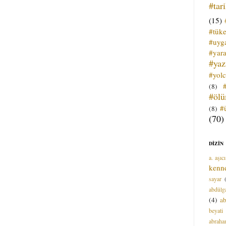
#tar
(15)
#tük
#uyga
#yara
#ya
#yol
(8)
#öl
#
(8)
(70)
DİZİN
a. aşıcı
kenn
sayar
abdülga
(4)
ab
beyati
abrah