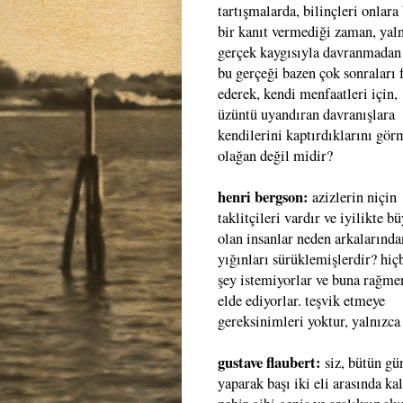
tartışmalarda, bilinçleri onlara
bir kanıt vermediği zaman, yal
gerçek kaygısıyla davranmadan
bu gerçeği bazen çok sonraları 
ederek, kendi menfaatleri için,
üzüntü uyandıran davranışlara
kendilerini kaptırdıklarını gö
olağan değil midir?
henri bergson:
azizlerin niçin
taklitçileri vardır ve iyilikte b
olan insanlar neden arkalarında
yığınları sürüklemişlerdir? hiç
şey istemiyorlar ve buna rağme
elde ediyorlar. teşvik etmeye
gereksinimleri yoktur, yalnızca 
gustave flaubert:
siz, bütün gü
yaparak başı iki eli arasında k