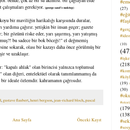
yor. bende, çok az bir su akıntısı. bir çağlayan elde
#em
t çalışmaları gerekiyor.
(27)
(george sand'e mektup)
#eği
#faş
koyu bir maviliğin harikalığı karşısında duralar,
 yardıma çağırır. yetişkin bir insan geçer; gazete
#ger
; bir gözünü riske eder, yarı şaşırmış, yarı yatışmış
#ideo
olmuş?! bu sadece bir bok böceği!" el değmemiş
(10)
sine sokarak, olası bir kazayı daha önce görülmüş bir
(47
şir ve uzaklaşır.
#işk
(218
ır: "kapalı ahlak" olan birincisi yalnızca toplumsal
#kom
" olan diğeri, entelektüel olarak tanımlanmamış da
#köyl
en bir ideale özlemdir. kahramanın çağrısıdır.
(19)
(30)
#ok
d
,
gustave flaubert
,
henri bergson
,
jean-richard bloch
,
pascal
#otori
(179
(138
Ana Sayfa
Önceki Kayıt
#sek
#sos