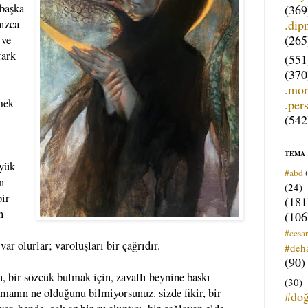
 başka
(369
.dip
nızca
(265
 ve
fark
(551
(370
.mo
rmek
.per
(542
TEMA
üyük
#abd
n
(24)
bir
(181
n
(106
#cesar
var olurlar; varoluşları bir çağrıdır.
#deh
(90)
n, bir sözcük bulmak için, zavallı beynine baskı
(30)
almanın ne olduğunu bilmiyorsunuz. sizde fikir, bir
#do