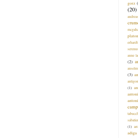
gorz
(20)
andrea
crum
mcgah
plato
erhardt
serenu
anne l
a
(2)
anselm
(3)
a
antigo
an
(1)
anton
anton
campi
tabucc
sabatie
ar
(1)
adiga