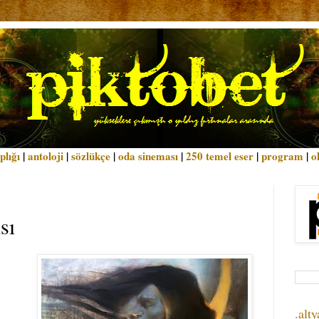
plığı
|
antoloji
|
sözlükçe
|
oda sineması
|
250 temel eser
|
program
|
o
sı
.alty