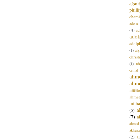
ağao
phill
chami
adıvar
(4)
ad
adol
adolph
(1)
afş
christ
a
(1)
cemal
ahm
ahm
müftüo
ahmet
mitha
a
(5)
(7)
a
ahmad
akhena
a
(2)