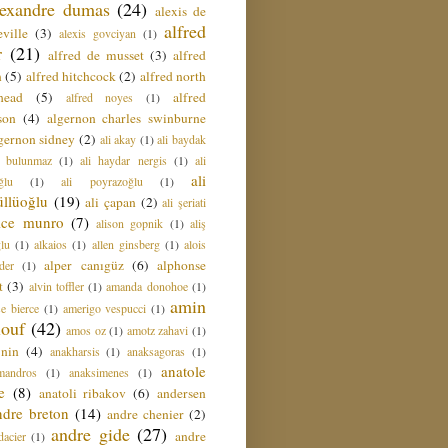
lexandre dumas
(24)
alexis de
alfred
ville
(3)
alexis govciyan
(1)
r
(21)
alfred de musset
(3)
alfred
n
(5)
alfred hitchcock
(2)
alfred north
head
(5)
alfred
alfred noyes
(1)
son
(4)
algernon charles swinburne
gernon sidney
(2)
ali akay
(1)
ali baydak
i bulunmaz
(1)
ali haydar nergis
(1)
ali
ali
ğlu
(1)
ali poyrazoğlu
(1)
üllüoğlu
(19)
ali çapan
(2)
ali şeriati
lice munro
(7)
alison gopnik
(1)
aliş
ğlu
(1)
alkaios
(1)
allen ginsberg
(1)
alois
alper canıgüz
(6)
alphonse
der
(1)
t
(3)
alvin toffler
(1)
amanda donohoe
(1)
amin
e bierce
(1)
amerigo vespucci
(1)
ouf
(42)
amos oz
(1)
amotz zahavi
(1)
 nin
(4)
anakharsis
(1)
anaksagoras
(1)
anatole
mandros
(1)
anaksimenes
(1)
e
(8)
anatoli ribakov
(6)
andersen
ndre breton
(14)
andre chenier
(2)
andre gide
(27)
andre
dacier
(1)