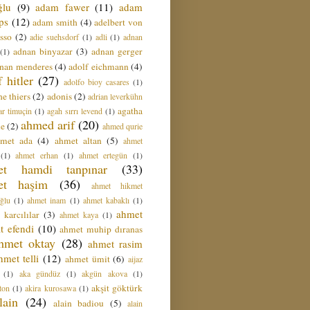
ğlu
(9)
adam fawer
(11)
adam
ips
(12)
adam smith
(4)
adelbert von
sso
(2)
adie suehsdorf
(1)
adli
(1)
adnan
adnan binyazar
(3)
adnan gerger
(1)
nan menderes
(4)
adolf eichmann
(4)
f hitler
(27)
adolfo bioy casares
(1)
e thiers
(2)
adonis
(2)
adrian leverkühn
agatha
ar timuçin
(1)
agah sırrı levend
(1)
ahmed arif
(20)
ie
(2)
ahmed qurie
hmet ada
(4)
ahmet altan
(5)
ahmet
(1)
ahmet erhan
(1)
ahmet ertegün
(1)
et hamdi tanpınar
(33)
et haşim
(36)
ahmet hikmet
ğlu
(1)
ahmet inam
(1)
ahmet kabaklı
(1)
ahmet
 karcılılar
(3)
ahmet kaya
(1)
t efendi
(10)
ahmet muhip dıranas
hmet oktay
(28)
ahmet rasim
hmet telli
(12)
ahmet ümit
(6)
aijaz
(1)
aka gündüz
(1)
akgün akova
(1)
akşit göktürk
ton
(1)
akira kurosawa
(1)
lain
(24)
alain badiou
(5)
alain