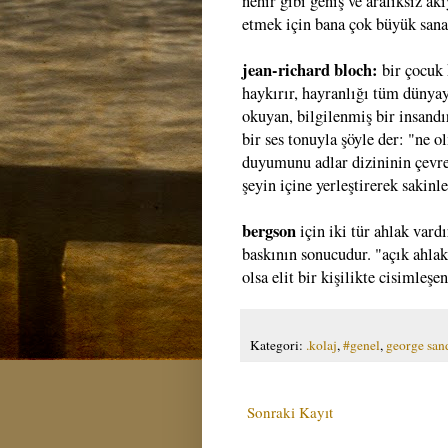
nehir gibi geniş ve aralıksız akı
etmek için bana çok büyük sana
jean-richard bloch:
bir çocuk 
haykırır, hayranlığı tüm dünyayı
okuyan, bilgilenmiş bir insandır
bir ses tonuyla şöyle der: "ne 
duyumunu adlar dizininin çevre
şeyin içine yerleştirerek sakinle
bergson
için iki tür ahlak vard
baskının sonucudur. "açık ahlak
olsa elit bir kişilikte cisimleş
Kategori:
.kolaj
,
#genel
,
george san
Sonraki Kayıt