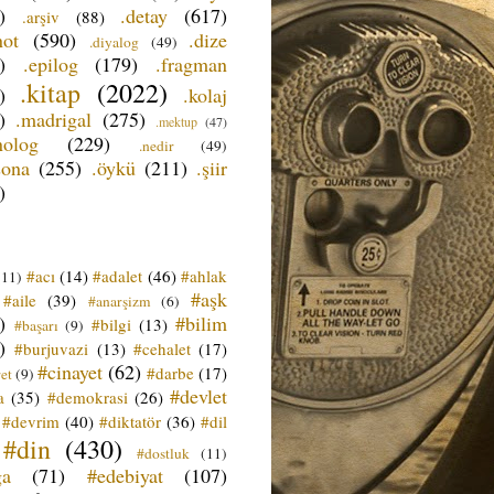
)
.detay
(617)
.arşiv
(88)
not
(590)
.dize
.diyalog
(49)
)
.epilog
(179)
.fragman
.kitap
(2022)
)
.kolaj
)
.madrigal
(275)
.mektup
(47)
nolog
(229)
.nedir
(49)
sona
(255)
.öykü
(211)
.şiir
)
#acı
(14)
#adalet
(46)
#ahlak
(11)
#aşk
#aile
(39)
#anarşizm
(6)
)
#bilim
#bilgi
(13)
#başarı
(9)
)
#burjuvazi
(13)
#cehalet
(17)
#cinayet
(62)
#darbe
(17)
et
(9)
#devlet
a
(35)
#demokrasi
(26)
#devrim
(40)
#diktatör
(36)
#dil
#din
(430)
#dostluk
(11)
ğa
(71)
#edebiyat
(107)