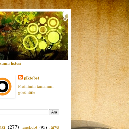
kuma listesi
piktobet
Profilimin tamamını
görüntüle
azı
(277)
.arya
.anekdot
(95)