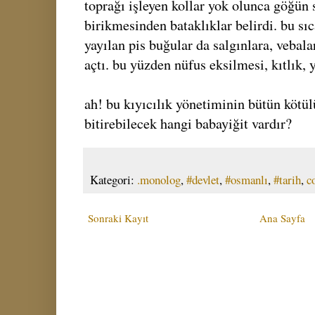
toprağı işleyen kollar yok olunca göğün s
birikmesinden bataklıklar belirdi. bu sı
yayılan pis buğular da salgınlara, vebalar
açtı. bu yüzden nüfus eksilmesi, kıtlık, y
ah! bu kıyıcılık yönetiminin bütün kötü
bitirebilecek hangi babayiğit vardır?
Kategori:
.monolog
,
#devlet
,
#osmanlı
,
#tarih
,
c
Sonraki Kayıt
Ana Sayfa