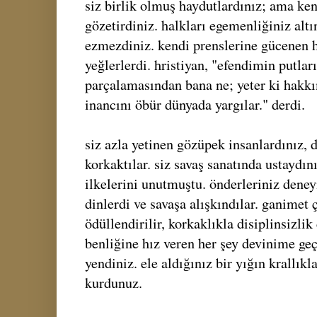
siz birlik olmuş haydutlardınız; ama ke
gözetirdiniz. halkları egemenliğiniz altı
ezmezdiniz. kendi prenslerine gücenen h
yeğlerlerdi. hristiyan, "efendimin putla
parçalamasından bana ne; yeter ki hakkı
inancını öbür dünyada yargılar." derdi.
siz azla yetinen gözüpek insanlardınız, 
korkaktılar. siz savaş sanatında ustaydın
ilkelerini unutmuştu. önderleriniz deney
dinlerdi ve savaşa alışkındılar. ganimet 
ödüllendirilir, korkaklıkla disiplinsizlik
benliğine hız veren her şey devinime ge
yendiniz. ele aldığınız bir yığın krallık
kurdunuz.