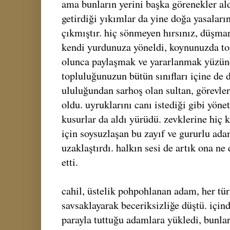
ama bunların yerini başka görenekler ald
getirdiği yıkımlar da yine doğa yasaların
çıkmıştır. hiç sönmeyen hırsınız, düşman
kendi yurdunuza yöneldi, koynunuzda top
olunca paylaşmak ve yararlanmak yüzünd
topluluğunuzun bütün sınıfları içine de d
ululuğundan sarhoş olan sultan, görevl
oldu. uyruklarını canı istediği gibi yö
kusurlar da aldı yürüdü. zevklerine hiç 
için soysuzlaşan bu zayıf ve gururlu ada
uzaklaştırdı. halkın sesi de artık ona ne
etti.
cahil, üstelik pohpohlanan adam, her tür
savsaklayarak beceriksizliğe düştü. için
parayla tuttuğu adamlara yükledi, bunlars