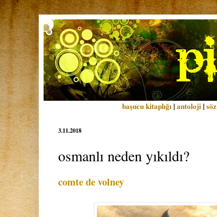
başucu kitaplığı
|
antoloji
|
söz
3.11.2018
osmanlı neden yıkıldı?
comte de volney