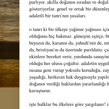
parlıyor. akılla doğanın sıradan ve doğal
gösteriyorlar. genel ve ortak bir düzenle
adaletli bir tanrı'nın yasaları.
o tanrı ki bir ülkeye yağmur yağması iç
olduğuna hiç bakmaz. güneşini eşitçe, bü
beyazın da, karanın da, yahudi'nin de, m
da, hristiyan'ın da üzerinde parıldatır. ç
ekinlere bereket verir, yurdunda sanayi
olduğu her ulusu çoğaltır. adaletin uygul
insana gem vurup yoksulu koruduğu, zay
yaşadığı, herkesin hak duygusuyla yapıl
doğanın verdiği haklardan yararlandığı
kavuşturur.
işte halklar bu ilkelere göre yargılanır! 