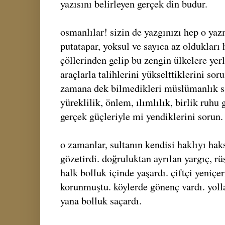
yazısını belirleyen gerçek din budur.
osmanlılar! sizin de yazgınızı hep o yazm
putatapar, yoksul ve sayıca az oldukları h
çöllerinden gelip bu zengin ülkelere yerl
araçlarla talihlerini yükselttiklerini soru
zamana dek bilmedikleri müslümanlık s
yüreklilik, önlem, ılımlılık, birlik ruh
gerçek güçleriyle mi yendiklerini sorun.
o zamanlar, sultanın kendisi haklıyı haks
gözetirdi. doğruluktan ayrılan yargıç, rü
halk bolluk içinde yaşardı. çiftçi yeniçe
korunmuştu. köylerde gönenç vardı. yolla
yana bolluk saçardı.