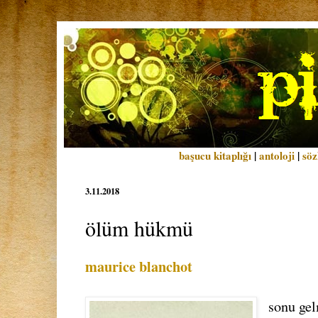
başucu kitaplığı
|
antoloji
|
söz
3.11.2018
ölüm hükmü
maurice blanchot
sonu gel