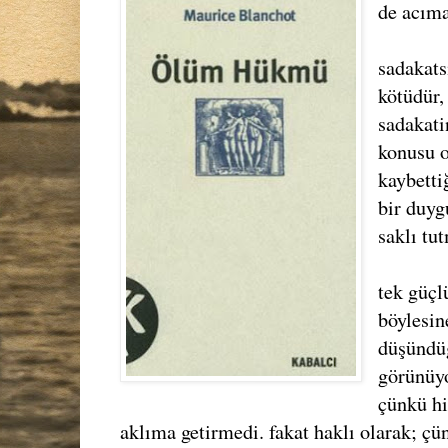
de acım
sadakats
kötüdür,
sadakati
konusu 
kaybetti
bir duyg
saklı tu
tek güçl
böylesin
düşündü
görünüyo
çünkü hi
aklıma getirmedi. fakat haklı olarak; çün