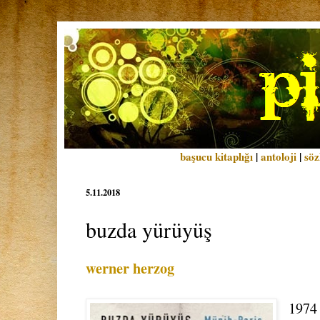
başucu kitaplığı
|
antoloji
|
söz
5.11.2018
buzda yürüyüş
werner herzog
1974 