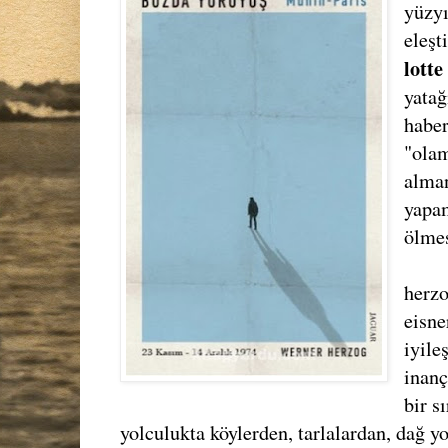
yüzyı
eleşt
lotte
yata
haber
"ola
alman
yapa
ölmes
herzo
eisne
iyile
inanç
bir s
yolculukta köylerden, tarlalardan, dağ y