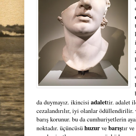
adalet
da duymayız. ikincisi
tir. adalet 
cezalandırılır, iyi olanlar ödüllendirilir
barış korunur. bu da cumhuriyetlerin ay
huzur
barış
noktadır. üçüncüsü
ve
tır v