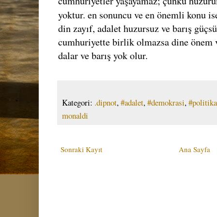
cumhuriyetler yaşayamaz; çünkü huzurun
yoktur. en sonuncu ve en önemli konu is
din zayıf, adalet huzursuz ve barış güçsü
cumhuriyette birlik olmazsa dine önem 
dalar ve barış yok olur.
Kategori:
.dipnot
,
#adalet
,
#demokrasi
,
#politika
monaldi
Sonraki Kayıt
Ana Sayfa