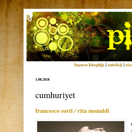
başucu kitaplığı
|
antoloji
|
söz
1.08.2018
cumhuriyet
francesco sorti / rita monaldi