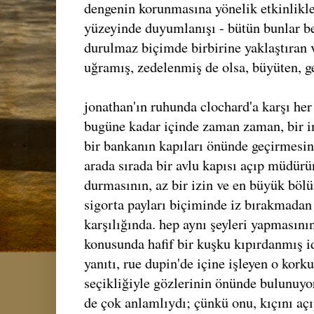
dengenin korunmasına yönelik etkinlikle
yüzeyinde duyumlanışı - bütün bunlar be
durulmaz biçimde birbirine yaklaştıran 
uğramış, zedelenmiş de olsa, büyüten, ge
jonathan'ın ruhunda clochard'a karşı her 
bugüne kadar içinde zaman zaman, bir in
bir bankanın kapıları önünde geçirmesin
arada sırada bir avlu kapısı açıp müdür
durmasının, az bir izin ve en büyük bölü
sigorta payları biçiminde iz bırakmadan
karşılığında. hep aynı şeyleri yapmasın
konusunda hafif bir kuşku kıpırdanmış i
yanıtı, rue dupin'de içine işleyen o ko
seçikliğiyle gözlerinin önünde bulunuyo
de çok anlamlıydı; çünkü onu, kıçını a