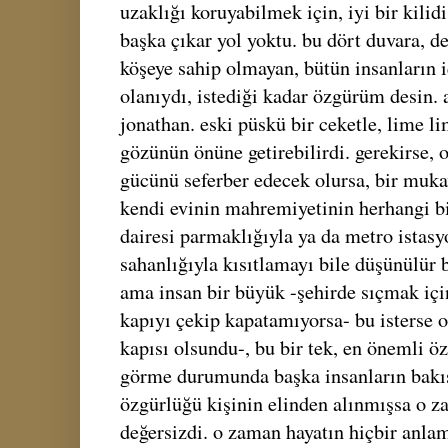
uzaklığı koruyabilmek için, iyi bir kili
başka çıkar yol yoktu. bu dört duvara, def
köşeye sahip olmayan, bütün insanların iç
olanıydı, istediği kadar özgürüm desin. a
jonathan. eski püskü bir ceketle, lime l
gözünün önüne getirebilirdi. gerekirse,
gücünü seferber edecek olursa, bir muka
kendi evinin mahremiyetinin herhangi bir
dairesi parmaklığıyla ya da metro istas
sahanlığıyla kısıtlamayı bile düşünülür b
ama insan bir büyük -şehirde sıçmak için
kapıyı çekip kapatamıyorsa- bu isterse or
kapısı olsundu-, bu bir tek, en önemli öz
görme durumunda başka insanların bakı
özgürlüğü kişinin elinden alınmışsa o 
değersizdi. o zaman hayatın hiçbir anl