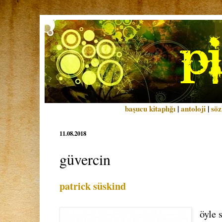
başucu kitaplığı
|
antoloji
|
söz
11.08.2018
güvercin
patrick süskind
öyle s