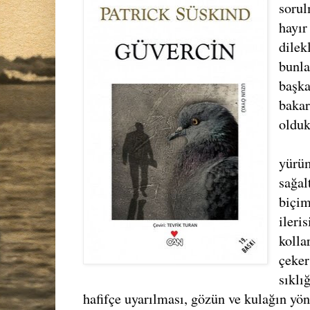
sorul
hayır 
dilek
bunla
başka
bakar
olduk
yürüm
sağal
biçim
ileri
kolla
çeker
sıklı
hafifçe uyarılması, gözün ve kulağın yö