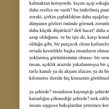
kalmaktan koruyordu. kıçını açıp sokağ
daha rezilce ne vardı? bu indirilmiş pan
zoraki, çirkin çıplaklıktan daha aşağılay
dünyanın gözleri önünde görmek zorunlu
daha küçük düşürücü? defi hacet! daha a
azap olduğunu. ve bu işte de, karşı kon
olduğu gibi, bir parçacık olsun katlanılır
ortada kesinlikle başka insanların olmam
yoklarmış görüntüsünün olması: bir orma
insan, açıklık arazide yakalanmışsa bir ç
tarla kanalı ya da akşam alacası ya da hi
kilometre ileride hiç kimsenin görülmed
ya şehirde? insanların kaynaştığı şehird
karanlığın çökmediği şehirde? terk edilm
insanı saygısız bakışlardan yeterince ko