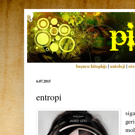
başucu kitaplığı
|
antoloji
|
söz
6.07.2015
entropi
sig
ger
mol