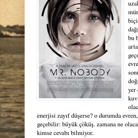
uza
mür
biç
dağ
bu b
art
geç
evr
son
doğ
yer
kuv
ola
enerjisi zayıf düşerse? o durumda evren
geçebilir: büyük çöküş. zamana ne olaca
kimse cevabı bilmiyor.