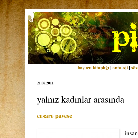
başucu kitaplığı
|
antoloji
|
söz
21.08.2011
yalnız kadınlar arasında
cesare pavese
insan