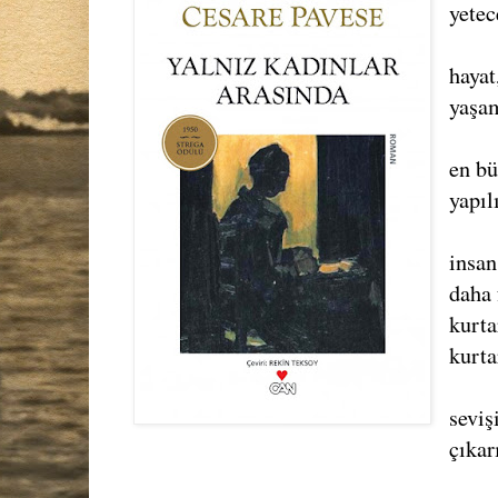
yetec
hayat
yaşam
en bü
yapılı
insan
daha 
kurt
kurt
seviş
çıkar