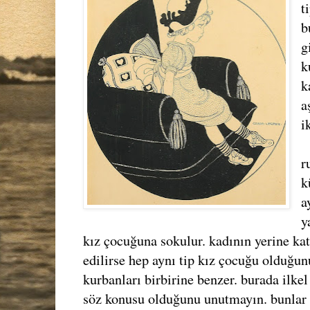
t
b
g
k
k
a
i
r
k
a
y
kız çocuğuna sokulur. kadının yerine kati
edilirse hep aynı tip kız çocuğu olduğun
kurbanları birbirine benzer. burada ilkel
söz konusu olduğunu unutmayın. bunlar 