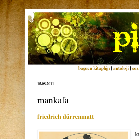
başucu kitaplığı
|
antoloji
|
söz
15.08.2011
mankafa
friedrich dürrenmatt
k