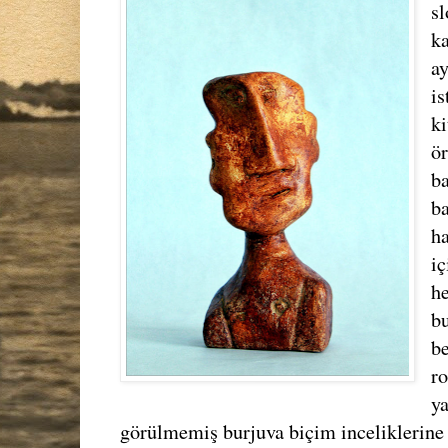
sl
k
ay
is
ki
ör
b
b
h
iç
h
b
b
r
y
görülmemiş burjuva biçim inceliklerine 