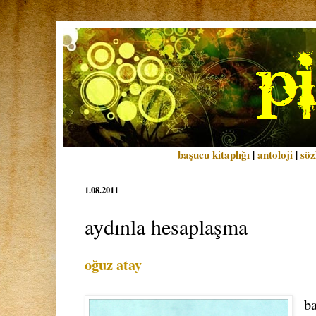
başucu kitaplığı
|
antoloji
|
söz
1.08.2011
aydınla hesaplaşma
oğuz atay
b