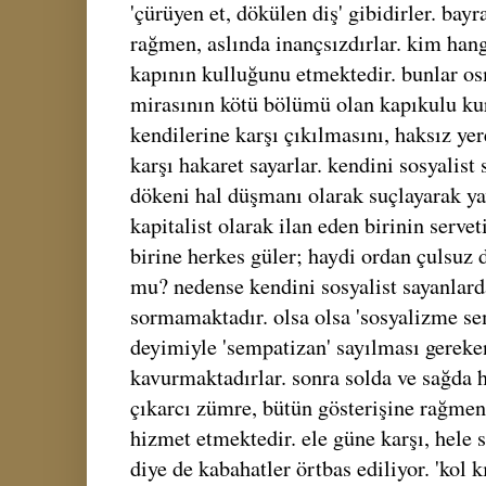
'çürüyen et, dökülen diş' gibidirler. bayr
rağmen, aslında inançsızdırlar. kim han
kapının kulluğunu etmektedir. bunlar o
mirasının kötü bölümü olan kapıkulu ku
kendilerine karşı çıkılmasını, haksız yere
karşı hakaret sayarlar. kendini sosyalist 
dökeni hal düşmanı olarak suçlayarak yav
kapitalist olarak ilan eden birinin servet
birine herkes güler; haydi ordan çulsuz d
mu? nedense kendini sosyalist sayanlard
sormamaktadır. olsa olsa 'sosyalizme se
deyimiyle 'sempatizan' sayılması gereken
kavurmaktadırlar. sonra solda ve sağda h
çıkarcı zümre, bütün gösterişine rağmen
hizmet etmektedir. ele güne karşı, hele 
diye de kabahatler örtbas ediliyor. 'kol kı