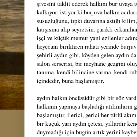
şivesini taklit ederek halkını burjuvaya t
kalkıyor. istiyor ki burjuva halkın acıları
susuzluğunu, tıpkı duvarına astığı kilim
karşısına alıp seyretsin. çarıklı erkanıha
işçi ve küçük memur yani ezilenler adına
heyecanı biriktiren rahatı yerinde burjuv
şehirli aydın gibi, köyden gelen aydın d
salon serserisi, bir meyhane gezgini oluy
tanıma, kendi bilincine varma, kendi r
içindedir, buna başlamıştır.
aydın halkın öncüsüdür gibi bir söz vardı
halkının yapmaya başladığı atılımların 
başlamıştır. ilerici, gerici her türlü akım
bir küçük yarı aydın çetesi, yıllardır ke
duymadığı için bugün artık yerini kayb