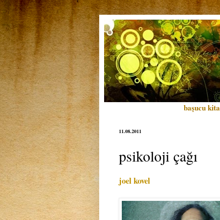
başucu kita
11.08.2011
psikoloji çağı
joel kovel