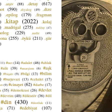
)
.detay
(617)
.arşiv
(88)
not
(590)
.dize
.diyalog
(49)
)
.epilog
(179)
.fragman
.kitap
(2022)
)
.kolaj
)
.madrigal
(275)
.mektup
(47)
nolog
(229)
.nedir
(49)
sona
(255)
.öykü
(211)
.şiir
)
#acı
(14)
#adalet
(46)
#ahlak
(11)
#aşk
#aile
(39)
#anarşizm
(6)
)
#bilim
#bilgi
(13)
#başarı
(9)
)
#burjuvazi
(13)
#cehalet
(17)
#cinayet
(62)
#darbe
(17)
et
(9)
#devlet
a
(35)
#demokrasi
(26)
#devrim
(40)
#diktatör
(36)
#dil
#din
(430)
#dostluk
(11)
ğa
(71)
#edebiyat
(107)