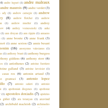
andre malraux
(4)
andre luguet
(1)
andre maurois
(9)
andre verdet
(3)
andrew
s ady
(1)
andrew carnegie
(1)
ey
(8)
andrew fletcher
(1)
andrew
andrey
an
(1)
andrew mueller
(1)
nov
(4)
andrey voznesenski
(1)
anke
(1)
ann druyan
(1)
ann rippin
(1)
annaeus
anne bronte
(3)
anne frank
(3)
s
(1)
anne sexton
(2)
annie besant
amott
(1)
nonim
(16)
anonymus valesianus
(1)
anthony burgess
us
(1)
anthony brant
(1)
nthony giddens
(6)
anthony storr
(6)
antisthenes
(2)
nos
(1)
antoine furetiere
toine galland
(3)
antoine lavoisier
(1)
i casas ros
(6)
antonin artaud
(3)
antonio lopez
io gramsci
(3)
llo
(7)
antonio salieri
(1)
antonio
hi
(1)
apollonialı diogenes
(1)
apollonie
apostolos doxiadis
(7)
r
(1)
apuleius
a güler
(2)
aravind
ara toranyan
(1)
(2)
archibald macleish
(2)
archimedes