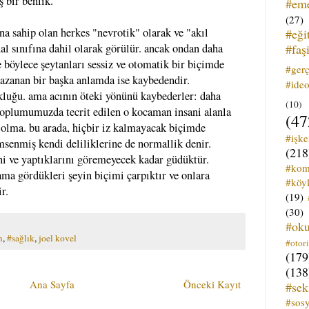
 bir benlik.
#em
(27)
na sahip olan herkes "nevrotik" olarak ve "akıl
#eği
#faş
nal sınıfına dahil olarak görülür. ancak ondan daha
e böylece şeytanları sessiz ve otomatik bir biçimde
#ger
kazanan bir başka anlamda ise kaybedendir.
#ideo
okluğu. ama acının öteki yönünü kaybederler: daha
(10)
 toplumumuzda tecrit edilen o kocaman insani alanla
(47
de olma. bu arada, hiçbir iz kalmayacak biçimde
#işk
msenmiş kendi deliliklerine de normallik denir.
(218
ni ve yaptıklarını göremeyecek kadar güdüktür.
#kom
 ama gördükleri şeyin biçimi çarpıktır ve onlara
#köyl
r.
(19)
(30)
#ok
m
,
#sağlık
,
joel kovel
#otori
(179
(138
Ana Sayfa
Önceki Kayıt
#sek
#sos