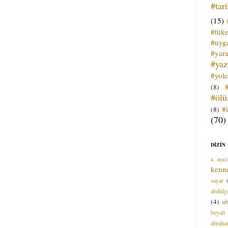
#tar
(15)
#tük
#uyga
#yara
#ya
#yol
(8)
#öl
#
(8)
(70)
DİZİN
a. aşıcı
kenn
sayar
abdülga
(4)
ab
beyati
abrah