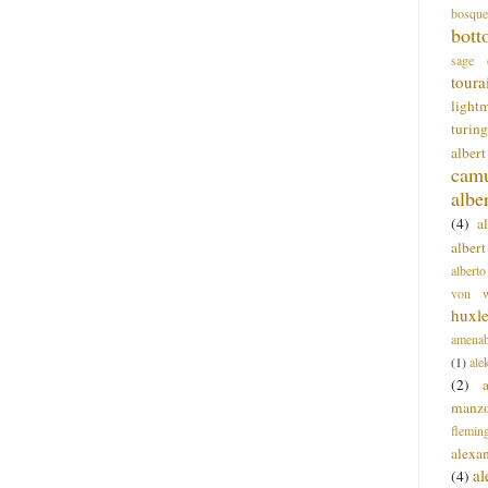
bosque
bott
sage
toura
light
turing
alber
cam
albe
(4)
a
albert
alberto
von wa
huxl
amenab
(1)
ale
(2)
manz
flemin
alexa
a
(4)