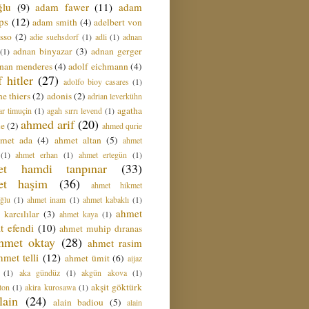
ğlu
(9)
adam fawer
(11)
adam
ips
(12)
adam smith
(4)
adelbert von
sso
(2)
adie suehsdorf
(1)
adli
(1)
adnan
adnan binyazar
(3)
adnan gerger
(1)
nan menderes
(4)
adolf eichmann
(4)
f hitler
(27)
adolfo bioy casares
(1)
e thiers
(2)
adonis
(2)
adrian leverkühn
agatha
ar timuçin
(1)
agah sırrı levend
(1)
ahmed arif
(20)
ie
(2)
ahmed qurie
hmet ada
(4)
ahmet altan
(5)
ahmet
(1)
ahmet erhan
(1)
ahmet ertegün
(1)
et hamdi tanpınar
(33)
et haşim
(36)
ahmet hikmet
ğlu
(1)
ahmet inam
(1)
ahmet kabaklı
(1)
ahmet
 karcılılar
(3)
ahmet kaya
(1)
t efendi
(10)
ahmet muhip dıranas
hmet oktay
(28)
ahmet rasim
hmet telli
(12)
ahmet ümit
(6)
aijaz
(1)
aka gündüz
(1)
akgün akova
(1)
akşit göktürk
ton
(1)
akira kurosawa
(1)
lain
(24)
alain badiou
(5)
alain