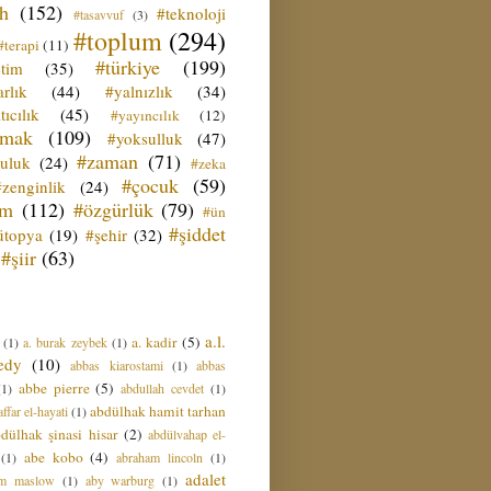
ih
(152)
#teknoloji
#tasavvuf
(3)
#toplum
(294)
#terapi
(11)
#türkiye
(199)
etim
(35)
rlık
(44)
#yalnızlık
(34)
tıcılık
(45)
#yayıncılık
(12)
zmak
(109)
#yoksulluk
(47)
#zaman
(71)
culuk
(24)
#zeka
#çocuk
(59)
#zenginlik
(24)
üm
(112)
#özgürlük
(79)
#ün
#şiddet
ütopya
(19)
#şehir
(32)
#şiir
(63)
a.l.
a. kadir
(5)
(1)
a. burak zeybek
(1)
edy
(10)
abbas kiarostami
(1)
abbas
abbe pierre
(5)
(1)
abdullah cevdet
(1)
abdülhak hamit tarhan
ffar el-hayati
(1)
dülhak şinasi hisar
(2)
abdülvahap el-
abe kobo
(4)
(1)
abraham lincoln
(1)
adalet
am maslow
(1)
aby warburg
(1)