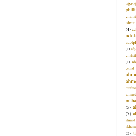
ağao
phill
chami
adıvar
(4)
ad
adol
adolph
(1)
afş
christ
a
(1)
cemal
ahm
ahm
müftüo
ahmet
mitha
a
(5)
(7)
a
ahmad
akhena
a
(2)