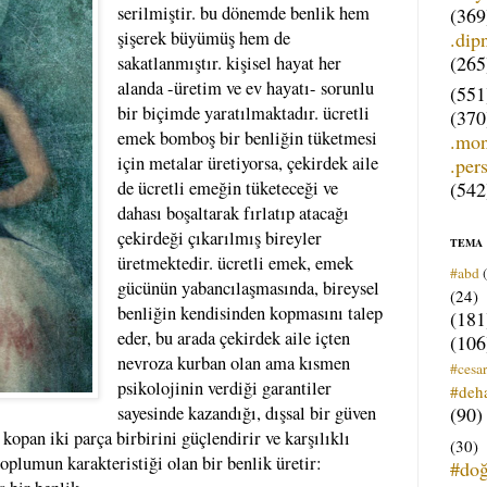
serilmiştir. bu dönemde benlik hem
(369
.dip
şişerek büyümüş hem de
(265
sakatlanmıştır. kişisel hayat her
alanda -üretim ve ev hayatı- sorunlu
(551
bir biçimde yaratılmaktadır. ücretli
(370
emek bomboş bir benliğin tüketmesi
.mo
için metalar üretiyorsa, çekirdek aile
.per
(542
de ücretli emeğin tüketeceği ve
dahası boşaltarak fırlatıp atacağı
çekirdeği çıkarılmış bireyler
TEMA
üretmektedir. ücretli emek, emek
#abd
gücünün yabancılaşmasında, bireysel
(24)
benliğin kendisinden kopmasını talep
(181
eder, bu arada çekirdek aile içten
(106
nevroza kurban olan ama kısmen
#cesar
psikolojinin verdiği garantiler
#deh
(90)
sayesinde kazandığı, dışsal bir güven
 kopan iki parça birbirini güçlendirir ve karşılıklı
(30)
 toplumun karakteristiği olan bir benlik üretir:
#do