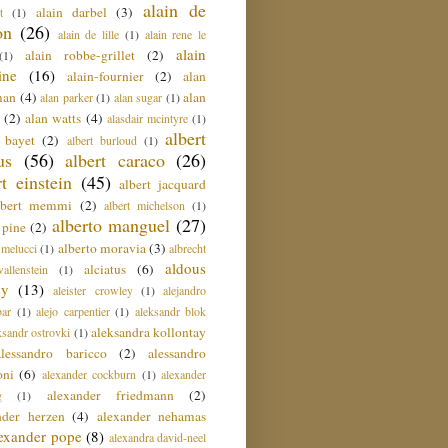
alain de
alain darbel
(3)
t
(1)
on
(26)
alain de lille
(1)
alain rene le
alain
alain robbe-grillet
(2)
(1)
ine
(16)
alain-fournier
(2)
alan
man
(4)
alan
alan parker
(1)
alan sugar
(1)
(2)
alan watts
(4)
alasdair mcintyre
(1)
albert
t bayet
(2)
albert burloud
(1)
us
(56)
albert caraco
(26)
rt einstein
(45)
albert jacquard
lbert memmi
(2)
albert michelson
(1)
alberto manguel
(27)
 pine
(2)
alberto moravia
(3)
 melucci
(1)
albrecht
aldous
alciatus
(6)
llenstein
(1)
ey
(13)
aleister crowley
(1)
alejandro
ar
(1)
alejo carpentier
(1)
aleksandr blok
aleksandra kollontay
ksandr ostrovki
(1)
alessandro baricco
(2)
alessandro
oni
(6)
alexander cockburn
(1)
alexander
alexander friedmann
(2)
g
(1)
nder herzen
(4)
alexander nehamas
lexander pope
(8)
alexandra david-neel