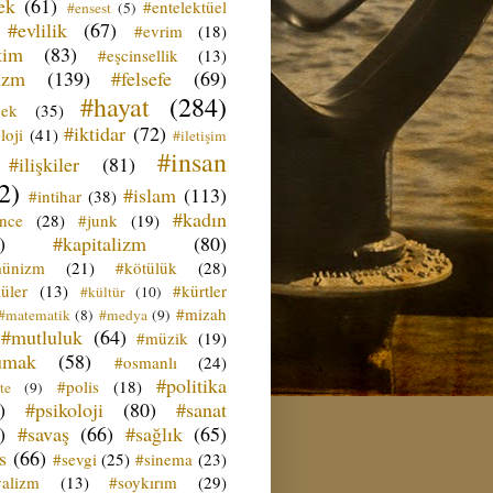
ek
(61)
#entelektüel
#ensest
(5)
#evlilik
(67)
#evrim
(18)
tim
(83)
#eşcinsellik
(13)
izm
(139)
#felsefe
(69)
#hayat
(284)
çek
(35)
#iktidar
(72)
loji
(41)
#iletişim
#insan
#ilişkiler
(81)
2)
#islam
(113)
#intihar
(38)
#kadın
ence
(28)
#junk
(19)
)
#kapitalizm
(80)
ünizm
(21)
#kötülük
(28)
üler
(13)
#kürtler
#kültür
(10)
#mizah
#matematik
(8)
#medya
(9)
#mutluluk
(64)
#müzik
(19)
umak
(58)
#osmanlı
(24)
#politika
#polis
(18)
te
(9)
)
#psikoloji
(80)
#sanat
)
#savaş
(66)
#sağlık
(65)
s
(66)
#sevgi
(25)
#sinema
(23)
yalizm
(13)
#soykırım
(29)