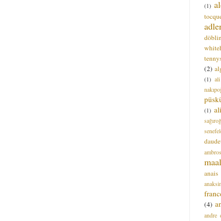
a
(1)
tocque
adle
döbli
white
tenny
(2)
al
(1)
al
nakıpo
püsk
a
(1)
sağıro
senefel
daude
ambros
maal
anais
anaksi
franc
a
(4)
andre 