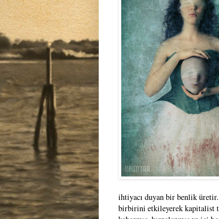
ihtiyacı duyan bir benlik üretir.
birbirini etkileyerek kapitalist