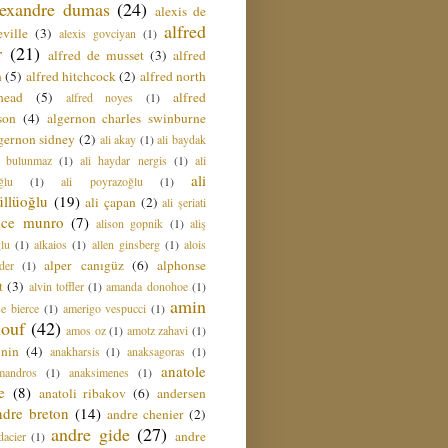
lexandre dumas
(24)
alexis de
alfred
ville
(3)
alexis govciyan
(1)
r
(21)
alfred de musset
(3)
alfred
n
(5)
alfred hitchcock
(2)
alfred north
head
(5)
alfred
alfred noyes
(1)
son
(4)
algernon charles swinburne
gernon sidney
(2)
ali akay
(1)
ali baydak
i bulunmaz
(1)
ali haydar nergis
(1)
ali
ali
ğlu
(1)
ali poyrazoğlu
(1)
üllüoğlu
(19)
ali çapan
(2)
ali şeriati
lice munro
(7)
alison gopnik
(1)
aliş
ğlu
(1)
alkaios
(1)
allen ginsberg
(1)
alois
alper canıgüz
(6)
alphonse
der
(1)
t
(3)
alvin toffler
(1)
amanda donohoe
(1)
amin
e bierce
(1)
amerigo vespucci
(1)
ouf
(42)
amos oz
(1)
amotz zahavi
(1)
 nin
(4)
anakharsis
(1)
anaksagoras
(1)
anatole
mandros
(1)
anaksimenes
(1)
e
(8)
anatoli ribakov
(6)
andersen
ndre breton
(14)
andre chenier
(2)
andre gide
(27)
andre
dacier
(1)