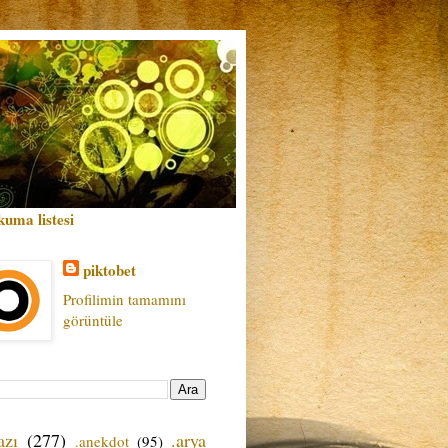
kuma listesi
piktobet
Profilimin tamamını
görüntüle
azı
(277)
.arya
.anekdot
(95)