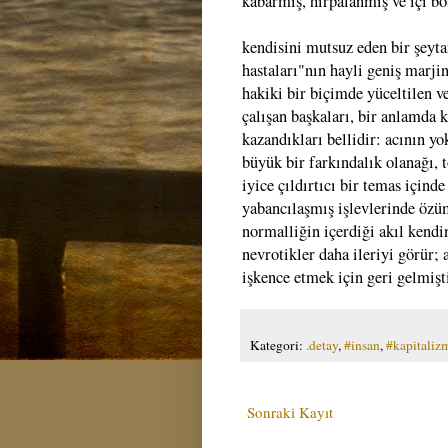
kabarmış, hırpalanmış ve içi boş
kendisini mutsuz eden bir şeyta
hastaları"nın hayli geniş marji
hakiki bir biçimde yüceltilen v
çalışan başkaları, bir anlamda 
kazandıkları bellidir: acının y
büyük bir farkındalık olanağı,
iyice çıldırtıcı bir temas için
yabancılaşmış işlevlerinde özü
normalliğin içerdiği akıl kendi
nevrotikler daha ileriyi görür;
işkence etmek için geri gelmişti
Kategori:
.detay
,
#insan
,
#kapitaliz
Sonraki Kayıt