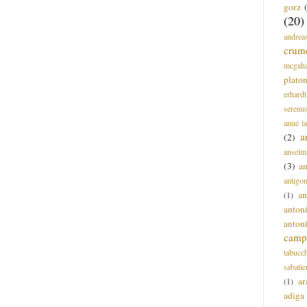
gorz
(20)
andrea
crum
mcgah
plato
erhardt
serenu
anne l
a
(2)
anselm
(3)
a
antigo
an
(1)
anton
anton
campi
tabucc
sabatie
ar
(1)
adiga