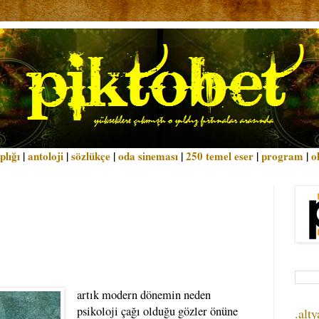
plığı
|
antoloji
|
sözlükçe
|
oda sineması
|
250 temel eser
|
program
|
o
artık modern dönemin neden
psikoloji çağı olduğu gözler önüne
.alty